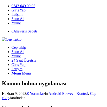
0543 649 09 03
Giriş Yap
İletişim
Satın Al
Yükle
0
Alışveriş Sepeti
Cep takip
Satın Al
Yükle
24 Saat Ücretsiz
Giriş Yap
İletişim
Menu
Menu
Konum bulma uygulaması
Haziran 9, 2023
/
0 Yorumlar
/
in
Android Ebeveyn Kontrol
,
Cep
takip
/
tarafından