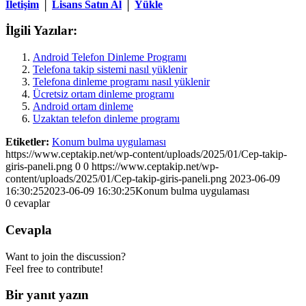
İletişim
│
Lisans Satın Al
│
Yükle
İlgili Yazılar:
Android Telefon Dinleme Programı
Telefona takip sistemi nasıl yüklenir
Telefona dinleme programı nasıl yüklenir
Ücretsiz ortam dinleme programı
Android ortam dinleme
Uzaktan telefon dinleme programı
Etiketler:
Konum bulma uygulaması
https://www.ceptakip.net/wp-content/uploads/2025/01/Cep-takip-
giris-paneli.png
0
0
https://www.ceptakip.net/wp-
content/uploads/2025/01/Cep-takip-giris-paneli.png
2023-06-09
16:30:25
2023-06-09 16:30:25
Konum bulma uygulaması
0
cevaplar
Cevapla
Want to join the discussion?
Feel free to contribute!
Bir yanıt yazın