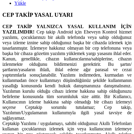
Yükle
CEP TAKİP YASAL UYARI
CEP TAKİP YALNIZCA YASAL KULLANIM İÇİN
YAZILIMDIR!
Cep takip Android için Ebeveyn Kontrol hizmet
yazılımı, çocuklarınızı bir akıllı telefonda veya sahip olduğunuz
veya izleme iznine sahip olduğunuz başka bir cihazda izlemek için
tasarlanmıştır. İzlemeye hakkınız olmayan bir cep telefonuna veya
başka bir cihaza gözetim yazılımı yüklemek yargı yasasını ihlal eder.
Kanun, genellikle, cihazın kullanıcılarına/sahiplerine, cihazın
izlenmekte olduğunu bildirmenizi gerektirir. Bu şartın/
şartların/yasaların ihlali, ihlal edene ağır parasal ve cezai
yaptırımlarla sonuçlanabilir. Yazılımı indirmeden, kurmadan ve
kullanmadan önce kullanmayı düşündüğünüz şekilde kullanmanın
yasallığı konusunda kendi hukuk danışmanınıza danışmalısınız.
Yazılımın kurulu olduğu cihazı izleme hakkına sahip olduğunuzu
belirleme konusunda tüm sorumluluk size aittir. Bir Kullanıcı,
Kullanıcının izleme hakkına sahip olmadığı bir cihazı izlemeyi
seçerse Ceptakip sorumlu tutulamaz; Cep takip,
Yazılımın/Uygulamanın kullanımıyla ilgili yasal tavsiye de
sağlayamaz.
Ceptakip Yazılımı / uygulamayı, sahibi olduğunuz Akıllı Telefonları
kullanan çocuklarınızı izlemek için veya kullanıcının izlemeye