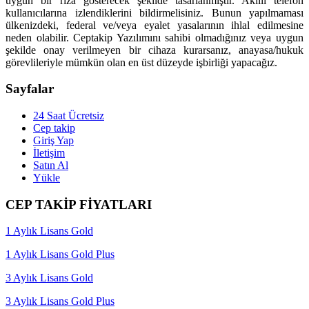
uygun bir rıza gösterecek şekilde tasarlanmıştır. Akıllı telefon
kullanıcılarına izlendiklerini bildirmelisiniz. Bunun yapılmaması
ülkenizdeki, federal ve/veya eyalet yasalarının ihlal edilmesine
neden olabilir. Ceptakip Yazılımını sahibi olmadığınız veya uygun
şekilde onay verilmeyen bir cihaza kurarsanız, anayasa/hukuk
görevlileriyle mümkün olan en üst düzeyde işbirliği yapacağız.
Sayfalar
24 Saat Ücretsiz
Cep takip
Giriş Yap
İletişim
Satın Al
Yükle
CEP TAKİP FİYATLARI
1 Aylık Lisans Gold
1 Aylık Lisans Gold Plus
3 Aylık Lisans Gold
3 Aylık Lisans Gold Plus