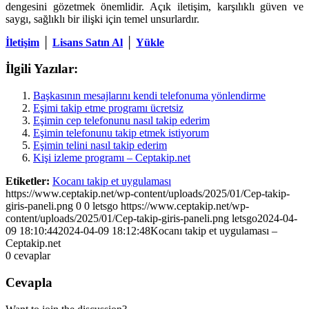
dengesini gözetmek önemlidir. Açık iletişim, karşılıklı güven ve
saygı, sağlıklı bir ilişki için temel unsurlardır.
İletişim
│
Lisans Satın Al
│
Yükle
İlgili Yazılar:
Başkasının mesajlarını kendi telefonuma yönlendirme
Eşimi takip etme programı ücretsiz
Eşimin cep telefonunu nasıl takip ederim
Eşimin telefonunu takip etmek istiyorum
Eşimin telini nasıl takip ederim
Kişi izleme programı – Ceptakip.net
Etiketler:
Kocanı takip et uygulaması
https://www.ceptakip.net/wp-content/uploads/2025/01/Cep-takip-
giris-paneli.png
0
0
letsgo
https://www.ceptakip.net/wp-
content/uploads/2025/01/Cep-takip-giris-paneli.png
letsgo
2024-04-
09 18:10:44
2024-04-09 18:12:48
Kocanı takip et uygulaması –
Ceptakip.net
0
cevaplar
Cevapla