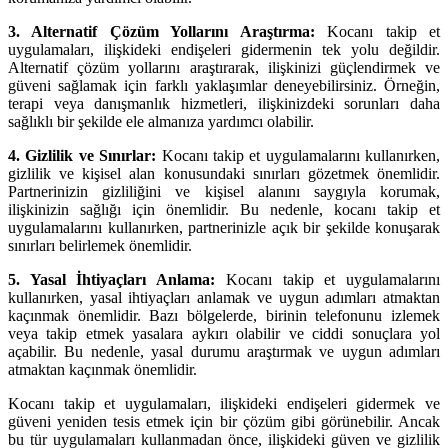
3. Alternatif Çözüm Yollarını Araştırma:
Kocanı takip et
uygulamaları, ilişkideki endişeleri gidermenin tek yolu değildir.
Alternatif çözüm yollarını araştırarak, ilişkinizi güçlendirmek ve
güveni sağlamak için farklı yaklaşımlar deneyebilirsiniz. Örneğin,
terapi veya danışmanlık hizmetleri, ilişkinizdeki sorunları daha
sağlıklı bir şekilde ele almanıza yardımcı olabilir.
4. Gizlilik ve Sınırlar:
Kocanı takip et uygulamalarını kullanırken,
gizlilik ve kişisel alan konusundaki sınırları gözetmek önemlidir.
Partnerinizin gizliliğini ve kişisel alanını saygıyla korumak,
ilişkinizin sağlığı için önemlidir. Bu nedenle, kocanı takip et
uygulamalarını kullanırken, partnerinizle açık bir şekilde konuşarak
sınırları belirlemek önemlidir.
5. Yasal İhtiyaçları Anlama:
Kocanı takip et uygulamalarını
kullanırken, yasal ihtiyaçları anlamak ve uygun adımları atmaktan
kaçınmak önemlidir. Bazı bölgelerde, birinin telefonunu izlemek
veya takip etmek yasalara aykırı olabilir ve ciddi sonuçlara yol
açabilir. Bu nedenle, yasal durumu araştırmak ve uygun adımları
atmaktan kaçınmak önemlidir.
Kocanı takip et uygulamaları, ilişkideki endişeleri gidermek ve
güveni yeniden tesis etmek için bir çözüm gibi görünebilir. Ancak
bu tür uygulamaları kullanmadan önce, ilişkideki güven ve gizlilik