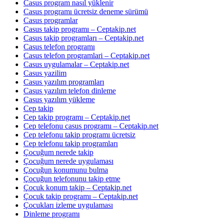
Casus program nasıl yüklenir
Casus programı ücretsiz deneme sürümü
Casus programlar
Casus takip programı – Ceptakip.net
Casus takip programları – Ceptakip.net
Casus telefon programı
Casus telefon programlari – Ceptakip.net
Casus uygulamalar – Ceptakip.net
Casus yazilim
Casus yazılım programları
Casus yazılım telefon dinleme
Casus yazılım yükleme
Cep takip
Cep takip programı – Ceptakip.net
Cep telefonu casus programı – Ceptakip.net
Cep telefonu takip programı ücretsiz
Cep telefonu takip programları
Çocuğum nerede takip
Çocuğum nerede uygulaması
Çocuğun konumunu bulma
Çocuğun telefonunu takip etme
Çocuk konum takip – Ceptakip.net
Çocuk takip programı – Ceptakip.net
Çocukları izleme uygulaması
Dinleme programı