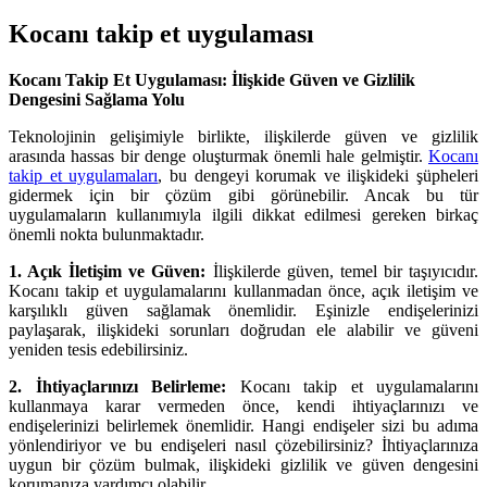
Kocanı takip et uygulaması
Kocanı Takip Et Uygulaması: İlişkide Güven ve Gizlilik
Dengesini Sağlama Yolu
Teknolojinin gelişimiyle birlikte, ilişkilerde güven ve gizlilik
arasında hassas bir denge oluşturmak önemli hale gelmiştir.
Kocanı
takip et uygulamaları
, bu dengeyi korumak ve ilişkideki şüpheleri
gidermek için bir çözüm gibi görünebilir. Ancak bu tür
uygulamaların kullanımıyla ilgili dikkat edilmesi gereken birkaç
önemli nokta bulunmaktadır.
1. Açık İletişim ve Güven:
İlişkilerde güven, temel bir taşıyıcıdır.
Kocanı takip et uygulamalarını kullanmadan önce, açık iletişim ve
karşılıklı güven sağlamak önemlidir. Eşinizle endişelerinizi
paylaşarak, ilişkideki sorunları doğrudan ele alabilir ve güveni
yeniden tesis edebilirsiniz.
2. İhtiyaçlarınızı Belirleme:
Kocanı takip et uygulamalarını
kullanmaya karar vermeden önce, kendi ihtiyaçlarınızı ve
endişelerinizi belirlemek önemlidir. Hangi endişeler sizi bu adıma
yönlendiriyor ve bu endişeleri nasıl çözebilirsiniz? İhtiyaçlarınıza
uygun bir çözüm bulmak, ilişkideki gizlilik ve güven dengesini
korumanıza yardımcı olabilir.