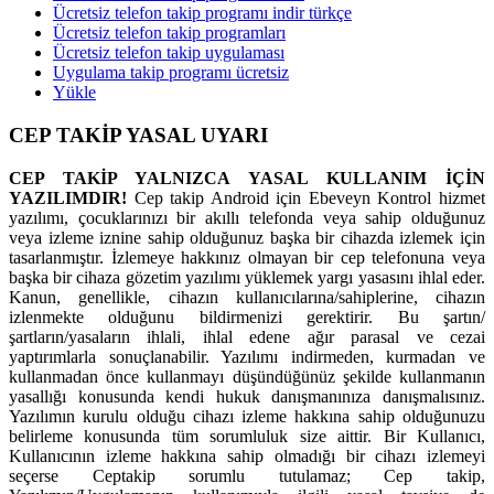
Ücretsiz telefon takip programı indir türkçe
Ücretsiz telefon takip programları
Ücretsiz telefon takip uygulaması
Uygulama takip programı ücretsiz
Yükle
CEP TAKİP YASAL UYARI
CEP TAKİP YALNIZCA YASAL KULLANIM İÇİN
YAZILIMDIR!
Cep takip Android için Ebeveyn Kontrol hizmet
yazılımı, çocuklarınızı bir akıllı telefonda veya sahip olduğunuz
veya izleme iznine sahip olduğunuz başka bir cihazda izlemek için
tasarlanmıştır. İzlemeye hakkınız olmayan bir cep telefonuna veya
başka bir cihaza gözetim yazılımı yüklemek yargı yasasını ihlal eder.
Kanun, genellikle, cihazın kullanıcılarına/sahiplerine, cihazın
izlenmekte olduğunu bildirmenizi gerektirir. Bu şartın/
şartların/yasaların ihlali, ihlal edene ağır parasal ve cezai
yaptırımlarla sonuçlanabilir. Yazılımı indirmeden, kurmadan ve
kullanmadan önce kullanmayı düşündüğünüz şekilde kullanmanın
yasallığı konusunda kendi hukuk danışmanınıza danışmalısınız.
Yazılımın kurulu olduğu cihazı izleme hakkına sahip olduğunuzu
belirleme konusunda tüm sorumluluk size aittir. Bir Kullanıcı,
Kullanıcının izleme hakkına sahip olmadığı bir cihazı izlemeyi
seçerse Ceptakip sorumlu tutulamaz; Cep takip,