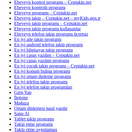
Ebeveyn kontrol programı – Ceptakip.net
Ebeveyn kontrolü programı
Ebeveyn programı – Ceptakip.net
Ebeveyn takip – Ceptakip.net – myKids.gen.tr
Ebeveyn takip programı – Ceptakip.net
Ebeveyn takip programı kullananlar
Ebeveyn telefon takip programı ücretsiz
En iyi aile takip programı
En iyi android telefon takip programı
En iyi bilgisayar takip programı
En iyi casus yazılım – Ceptakip.net
En iyi casus yazılım programı
En iyi çocuk takip programı – Ceptakip.net
En iyi konum bulma programı
En iyi ortam dinleme programı
En iyi telefon takip programı
En iyi telefon takip programları
Giriş Yap
İletişim
Mağaza
Ortam dinlemesi nasıl yapılır
Satın Al
Tablet takip programı
Takip etme programı
Takip etme uygulaması