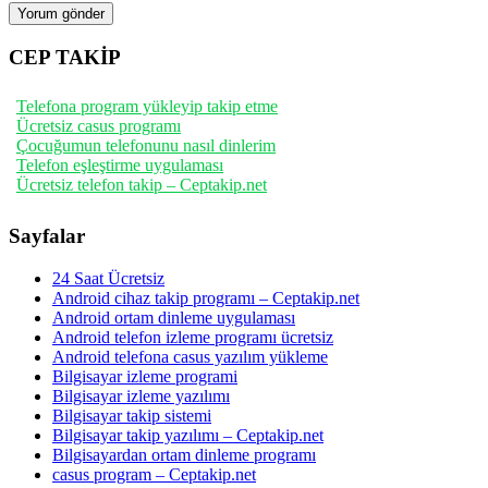
CEP TAKİP
Telefona program yükleyip takip etme
Ücretsiz casus programı
Çocuğumun telefonunu nasıl dinlerim
Telefon eşleştirme uygulaması
Ücretsiz telefon takip – Ceptakip.net
Sayfalar
24 Saat Ücretsiz
Android cihaz takip programı – Ceptakip.net
Android ortam dinleme uygulaması
Android telefon izleme programı ücretsiz
Android telefona casus yazılım yükleme
Bilgisayar izleme programi
Bilgisayar izleme yazılımı
Bilgisayar takip sistemi
Bilgisayar takip yazılımı – Ceptakip.net
Bilgisayardan ortam dinleme programı
casus program – Ceptakip.net