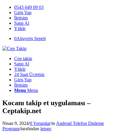
0543 649 09 03
Giriş Yap
İletişim
Satın Al
Yükle
0
Alışveriş Sepeti
Cep takip
Satın Al
Yükle
24 Saat Ücretsiz
Giriş Yap
İletişim
Menu
Menu
Kocanı takip et uygulaması –
Ceptakip.net
Nisan 9, 2024
/
0 Yorumlar
/
in
Android Telefon Dinleme
Programı
/
tarafından
letsgo