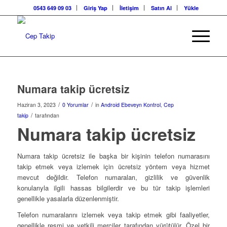
0543 649 09 03
Giriş Yap
İletişim
Satın Al
Yükle
Numara takip ücretsiz
/
/
Haziran 3, 2023
0 Yorumlar
in
Android Ebeveyn Kontrol
,
Cep
/
takip
tarafından
Numara takip ücretsiz
Numara takip ücretsiz ile başka bir kişinin telefon numarasını
takip etmek veya izlemek için ücretsiz yöntem veya hizmet
mevcut değildir. Telefon numaraları, gizlilik ve güvenlik
konularıyla ilgili hassas bilgilerdir ve bu tür takip işlemleri
genellikle yasalarla düzenlenmiştir.
Telefon numaralarını izlemek veya takip etmek gibi faaliyetler,
genellikle resmi ve yetkili merciler tarafından yürütülür. Özel bir