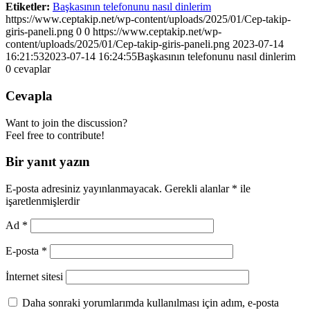
Etiketler:
Başkasının telefonunu nasıl dinlerim
https://www.ceptakip.net/wp-content/uploads/2025/01/Cep-takip-
giris-paneli.png
0
0
https://www.ceptakip.net/wp-
content/uploads/2025/01/Cep-takip-giris-paneli.png
2023-07-14
16:21:53
2023-07-14 16:24:55
Başkasının telefonunu nasıl dinlerim
0
cevaplar
Cevapla
Want to join the discussion?
Feel free to contribute!
Bir yanıt yazın
E-posta adresiniz yayınlanmayacak.
Gerekli alanlar
*
ile
işaretlenmişlerdir
Ad
*
E-posta
*
İnternet sitesi
Daha sonraki yorumlarımda kullanılması için adım, e-posta