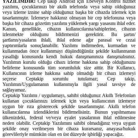
YAZILIMDIR!
Cep takip Android için Ebeveyn Kontrol hizmet
yazılımı, çocuklarınızı bir akıllı telefonda veya sahip olduğunuz
veya izleme iznine sahip olduğunuz başka bir cihazda izlemek için
tasarlanmıştır. İzlemeye hakkınız olmayan bir cep telefonuna veya
başka bir cihaza gözetim yazılımı yüklemek yargı yasasını ihlal eder.
Kanun, genellikle, cihazın kullanıcılarına/sahiplerine, cihazın
izlenmekte olduğunu bildirmenizi gerektirir. Bu şartın/
şartların/yasaların ihlali, ihlal edene ağır parasal ve cezai
yaptırımlarla sonuçlanabilir. Yazılımı indirmeden, kurmadan ve
kullanmadan önce kullanmayı düşündüğünüz şekilde kullanmanın
yasallığı konusunda kendi hukuk danışmanınıza danışmalısınız.
Yazılımın kurulu olduğu cihazı izleme hakkına sahip olduğunuzu
belirleme konusunda tüm sorumluluk size aittir. Bir Kullanıcı,
Kullanıcının izleme hakkına sahip olmadığı bir cihazı izlemeyi
seçerse Ceptakip sorumlu tutulamaz; Cep takip,
Yazılımın/Uygulamanın kullanımıyla ilgili yasal tavsiye de
sağlayamaz.
Ceptakip Yazılımı / uygulamayı, sahibi olduğunuz Akıllı Telefonları
kullanan çocuklarınızı izlemek için veya kullanıcının izlemeye
uygun bir rıza gösterecek şekilde tasarlanmıştır. Akıllı telefon
kullanıcılarına izlendiklerini bildirmelisiniz. Bunun yapılmaması
ülkenizdeki, federal ve/veya eyalet yasalarının ihlal edilmesine
neden olabilir. Ceptakip Yazılımını sahibi olmadığınız veya uygun
şekilde onay verilmeyen bir cihaza kurarsanız, anayasa/hukuk
görevlileriyle mümkün olan en üst düzeyde işbirliği yapacağız.