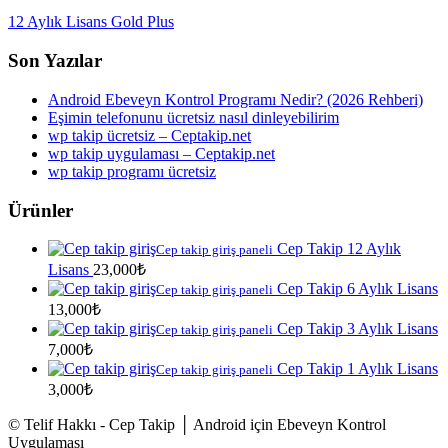
12 Aylık Lisans Gold Plus
Son Yazılar
Android Ebeveyn Kontrol Programı Nedir? (2026 Rehberi)
Eşimin telefonunu ücretsiz nasıl dinleyebilirim
wp takip ücretsiz – Ceptakip.net
wp takip uygulaması – Ceptakip.net
wp takip programı ücretsiz
Ürünler
Cep Takip 12 Aylık
Cep takip giriş paneli
Lisans
23,000
₺
Cep Takip 6 Aylık Lisans
Cep takip giriş paneli
13,000
₺
Cep Takip 3 Aylık Lisans
Cep takip giriş paneli
7,000
₺
Cep Takip 1 Aylık Lisans
Cep takip giriş paneli
3,000
₺
© Telif Hakkı - Cep Takip │ Android için Ebeveyn Kontrol
Uygulaması