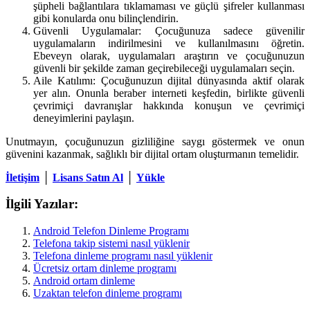
şüpheli bağlantılara tıklamaması ve güçlü şifreler kullanması
gibi konularda onu bilinçlendirin.
Güvenli Uygulamalar: Çocuğunuza sadece güvenilir
uygulamaların indirilmesini ve kullanılmasını öğretin.
Ebeveyn olarak, uygulamaları araştırın ve çocuğunuzun
güvenli bir şekilde zaman geçirebileceği uygulamaları seçin.
Aile Katılımı: Çocuğunuzun dijital dünyasında aktif olarak
yer alın. Onunla beraber interneti keşfedin, birlikte güvenli
çevrimiçi davranışlar hakkında konuşun ve çevrimiçi
deneyimlerini paylaşın.
Unutmayın, çocuğunuzun gizliliğine saygı göstermek ve onun
güvenini kazanmak, sağlıklı bir dijital ortam oluşturmanın temelidir.
İletişim
│
Lisans Satın Al
│
Yükle
İlgili Yazılar:
Android Telefon Dinleme Programı
Telefona takip sistemi nasıl yüklenir
Telefona dinleme programı nasıl yüklenir
Ücretsiz ortam dinleme programı
Android ortam dinleme
Uzaktan telefon dinleme programı