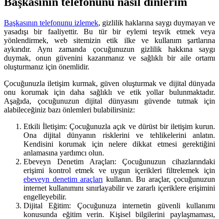
Başkasının telefonunu nasıl dinlerim
Başkasının telefonunu izlemek
, gizlilik haklarına saygı duymayan ve
yasadışı bir faaliyettir. Bu tür bir eylemi teşvik etmek veya
yönlendirmek, web sitemizin etik ilke ve kullanım şartlarına
aykırıdır. Aynı zamanda çocuğunuzun gizlilik hakkına saygı
duymak, onun güvenini kazanmanız ve sağlıklı bir aile ortamı
oluşturmanız için önemlidir.
Çocuğunuzla iletişim kurmak, güven oluşturmak ve dijital dünyada
onu korumak için daha sağlıklı ve etik yollar bulunmaktadır.
Aşağıda, çocuğunuzun dijital dünyasını güvende tutmak için
alabileceğiniz bazı önlemleri bulabilirsiniz:
Etkili İletişim: Çocuğunuzla açık ve dürüst bir iletişim kurun.
Ona dijital dünyanın risklerini ve tehlikelerini anlatın.
Kendisini korumak için nelere dikkat etmesi gerektiğini
anlamasına yardımcı olun.
Ebeveyn Denetim Araçları: Çocuğunuzun cihazlarındaki
erişimi kontrol etmek ve uygun içerikleri filtrelemek için
ebeveyn denetim araçları
kullanın. Bu araçlar, çocuğunuzun
internet kullanımını sınırlayabilir ve zararlı içeriklere erişimini
engelleyebilir.
Dijital Eğitim: Çocuğunuza internetin güvenli kullanımı
konusunda eğitim verin. Kişisel bilgilerini paylaşmaması,