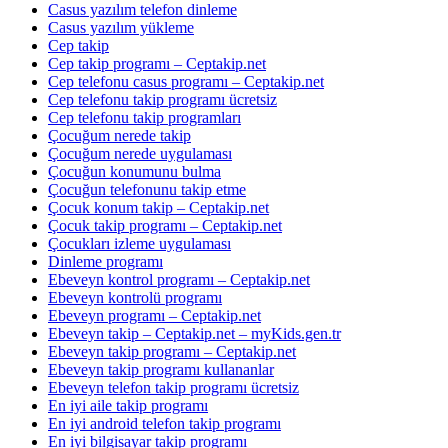
Casus yazılım telefon dinleme
Casus yazılım yükleme
Cep takip
Cep takip programı – Ceptakip.net
Cep telefonu casus programı – Ceptakip.net
Cep telefonu takip programı ücretsiz
Cep telefonu takip programları
Çocuğum nerede takip
Çocuğum nerede uygulaması
Çocuğun konumunu bulma
Çocuğun telefonunu takip etme
Çocuk konum takip – Ceptakip.net
Çocuk takip programı – Ceptakip.net
Çocukları izleme uygulaması
Dinleme programı
Ebeveyn kontrol programı – Ceptakip.net
Ebeveyn kontrolü programı
Ebeveyn programı – Ceptakip.net
Ebeveyn takip – Ceptakip.net – myKids.gen.tr
Ebeveyn takip programı – Ceptakip.net
Ebeveyn takip programı kullananlar
Ebeveyn telefon takip programı ücretsiz
En iyi aile takip programı
En iyi android telefon takip programı
En iyi bilgisayar takip programı