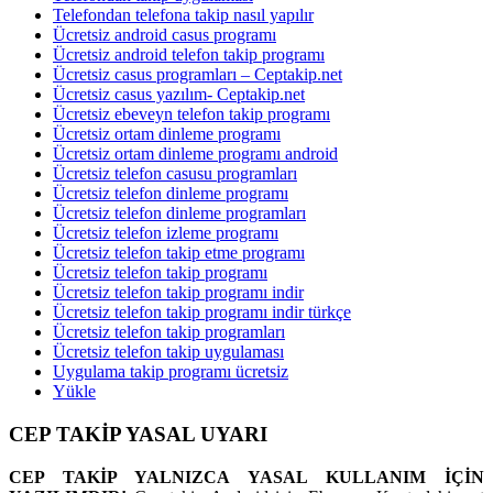
Telefondan telefona takip nasıl yapılır
Ücretsiz android casus programı
Ücretsiz android telefon takip programı
Ücretsiz casus programları – Ceptakip.net
Ücretsiz casus yazılım- Ceptakip.net
Ücretsiz ebeveyn telefon takip programı
Ücretsiz ortam dinleme programı
Ücretsiz ortam dinleme programı android
Ücretsiz telefon casusu programları
Ücretsiz telefon dinleme programı
Ücretsiz telefon dinleme programları
Ücretsiz telefon izleme programı
Ücretsiz telefon takip etme programı
Ücretsiz telefon takip programı
Ücretsiz telefon takip programı indir
Ücretsiz telefon takip programı indir türkçe
Ücretsiz telefon takip programları
Ücretsiz telefon takip uygulaması
Uygulama takip programı ücretsiz
Yükle
CEP TAKİP YASAL UYARI
CEP TAKİP YALNIZCA YASAL KULLANIM İÇİN