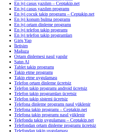
En iyi casus yazılım – Ceptakip.net
En iyi casus yazılım programı
En iyi çocuk takip programı – Ceptakip.net
En iyi konum bulma programı
En iyi ortam dinleme programı
En iyi telefon takip programı
En iyi telefon takip programları
Giriş Yap
İletişim
Mağaza
Ortam dinlemesi nasıl yapılır
Satın Al
Tablet takip programı
Takip etme programı
Takip etme uygulaması
Telefon ortam dinleme ücretsiz
Telefon takip programı android ücretsiz
Telefon takip programları ücretsiz
Telefon takip sistemi ücretsiz
Telefona dinleme programı nasıl yüklenir
Telefona takip programı – Ceptakip.net
Telefona takip programı nasıl yüklenir
Telefonda takip uygulaması – Ceptakip.net
Telefondan ortam dinleme programı ücretsiz
Telefondan takip uygulaması