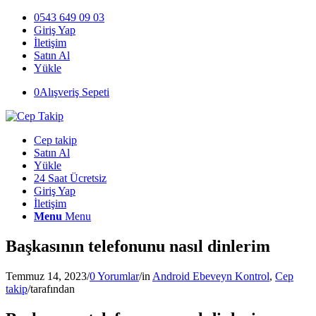
0543 649 09 03
Giriş Yap
İletişim
Satın Al
Yükle
0
Alışveriş Sepeti
Cep takip
Satın Al
Yükle
24 Saat Ücretsiz
Giriş Yap
İletişim
Menu
Menu
Başkasının telefonunu nasıl dinlerim
Temmuz 14, 2023
/
0 Yorumlar
/
in
Android Ebeveyn Kontrol
,
Cep
takip
/
tarafından