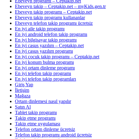
Ebeveyn programı – Ceptakip.net
Ebeveyn takip – Ceptakip.net – myKids.gen.tr
Ebeveyn takip programı – Ceptakip.net
Ebeveyn takip programı kullananlar
Ebeveyn telefon takip programı ücretsiz
En iyi aile takip programı
En iyi android telefon takip programı
En iyi bilgisayar takip programı
En iyi casus yazılım – Ceptakip.net
En iyi casus yazılım programı
En iyi çocuk takip programı – Ceptakip.net
En iyi konum bulma programı
En iyi ortam dinleme programı
En iyi telefon takip programı
En iyi telefon takip programları
Giriş Yap
İletişim
Mağaza
Ortam dinlemesi nasıl yapılır
Satın Al
Tablet takip programı
Takip etme programı
Takip etme uygulaması
Telefon ortam dinleme ücretsiz
Telefon takip programı android ücretsiz