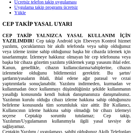
Ücretsiz telefon takip uygulaması
Uygulama takip programı ücretsiz
Yükle
CEP TAKİP YASAL UYARI
CEP TAKİP YALNIZCA YASAL KULLANIM İÇİN
YAZILIMDIR!
Cep takip Android için Ebeveyn Kontrol hizmet
yazılımı, çocuklarınızı bir akıllı telefonda veya sahip olduğunuz
veya izleme iznine sahip olduğunuz başka bir cihazda izlemek için
tasarlanmıştır. İzlemeye hakkınız olmayan bir cep telefonuna veya
başka bir cihaza gözetim yazılımı yüklemek yargı yasasını ihlal eder.
Kanun, genellikle, cihazın kullanıcılarına/sahiplerine, cihazın
izlenmekte olduğunu bildirmenizi gerektirir. Bu şartın/
şartların/yasaların ihlali, ihlal edene ağır parasal ve cezai
yaptırımlarla sonuçlanabilir. Yazılımı indirmeden, kurmadan ve
kullanmadan önce kullanmayı düşündüğünüz şekilde kullanmanın
yasallığı konusunda kendi hukuk danışmanınıza danışmalısınız.
Yazılımın kurulu olduğu cihazı izleme hakkına sahip olduğunuzu
belirleme konusunda tüm sorumluluk size aittir. Bir Kullanıcı,
Kullanıcının izleme hakkına sahip olmadığı bir cihazı izlemeyi
seçerse Ceptakip sorumlu tutulamaz; Cep takip,
Yazılımın/Uygulamanın kullanımıyla ilgili yasal tavsiye de
sağlayamaz.
Ceptakip Yazılımı / uygulamayı, sahibi olduğunuz Akıllı Telefonları