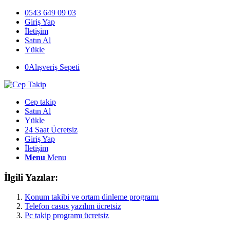
0543 649 09 03
Giriş Yap
İletişim
Satın Al
Yükle
0
Alışveriş Sepeti
Cep takip
Satın Al
Yükle
24 Saat Ücretsiz
Giriş Yap
İletişim
Menu
Menu
İlgili Yazılar:
Konum takibi ve ortam dinleme programı
Telefon casus yazılım ücretsiz
Pc takip programı ücretsiz