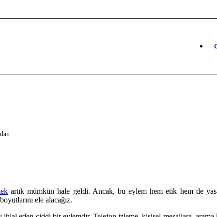
C
ndan
mek
artık mümkün hale geldi. Ancak, bu eylem hem etik hem de yasal
boyutlarını ele alacağız.
 ihlal eden ciddi bir eylemdir. Telefon izleme, kişisel mesajlara, arama