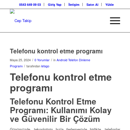
0543 649 09 03
Giriş Yap
İletişim
Satın Al
Yükle
Telefonu kontrol etme programı
/
/
Mayıs 25, 2024
0 Yorumlar
in
Android Telefon Dinleme
/
Programı
tarafından
letsgo
Telefonu kontrol etme
programı
Telefonu Kontrol Etme
Programı: Kullanımı Kolay
ve Güvenilir Bir Çözüm
Günümüzde, teknolojinin hızla ilerlemesiyle birlikte, telefonlar