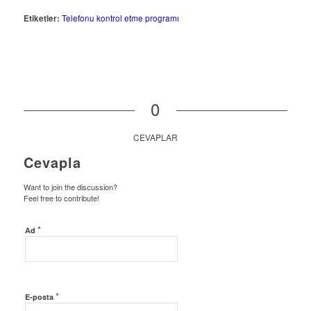
Etiketler:
Telefonu kontrol etme programı
0
CEVAPLAR
Cevapla
Want to join the discussion?
Feel free to contribute!
*
Ad
*
E-posta