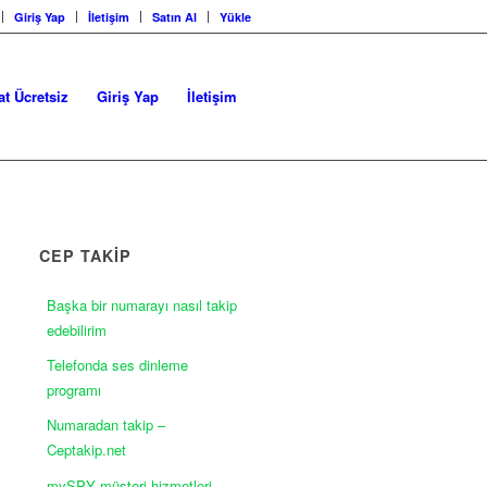
Giriş Yap
İletişim
Satın Al
Yükle
at Ücretsiz
Giriş Yap
İletişim
CEP TAKİP
Başka bir numarayı nasıl takip
edebilirim
Telefonda ses dinleme
programı
Numaradan takip –
Ceptakip.net
mySPY müşteri hizmetleri