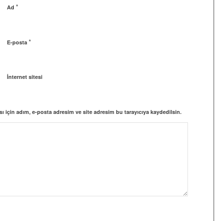
*
Ad
*
E-posta
İnternet sitesi
 için adım, e-posta adresim ve site adresim bu tarayıcıya kaydedilsin.