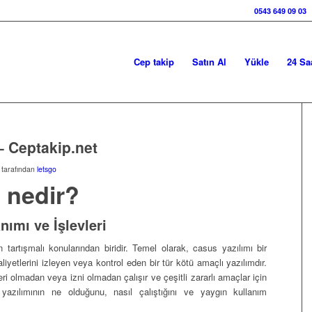
0543 649 09 03
Cep takip
Satın Al
Yükle
24 Sa
– Ceptakip.net
tarafından
letsgo
 nedir?
nımı ve İşlevleri
 tartışmalı konularından biridir. Temel olarak, casus yazılımı bir
liyetlerini izleyen veya kontrol eden bir tür kötü amaçlı yazılımdır.
eri olmadan veya izni olmadan çalışır ve çeşitli zararlı amaçlar için
 yazılımının ne olduğunu, nasıl çalıştığını ve yaygın kullanım