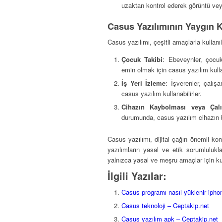
uzaktan kontrol ederek görüntü ve
Casus Yazılımının Yaygın K
Casus yazılımı, çeşitli amaçlarla kullanıl
Çocuk Takibi
: Ebeveynler, çocuk
emin olmak için casus yazılım kullan
İş Yeri İzleme
: İşverenler, çalış
casus yazılım kullanabilirler.
Cihazın Kaybolması veya Ça
durumunda, casus yazılım cihazın b
Casus yazılımı, dijital çağın önemli konu
yazılımların yasal ve etik sorumluluklar
yalnızca yasal ve meşru amaçlar için kull
İlgili Yazılar:
Casus programı nasıl yüklenir ipho
Casus teknoloji – Ceptakip.net
Casus yazılım apk – Ceptakip.net