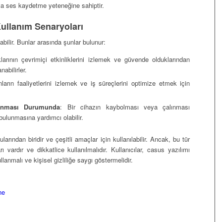
ya ses kaydetme yeteneğine sahiptir.
ullanım Senaryoları
abilir. Bunlar arasında şunlar bulunur:
larının çevrimiçi etkinliklerini izlemek ve güvende olduklarından
abilirler.
anların faaliyetlerini izlemek ve iş süreçlerini optimize etmek için
lınması Durumunda
: Bir cihazın kaybolması veya çalınması
ulunmasına yardımcı olabilir.
larından biridir ve çeşitli amaçlar için kullanılabilir. Ancak, bu tür
ı vardır ve dikkatlice kullanılmalıdır. Kullanıcılar, casus yazılımı
anmalı ve kişisel gizliliğe saygı göstermelidir.
ne