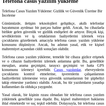
Telefona casus yazılım yükleme
Telefona Casus Yazılım Yükleme: Gizlilik ve Güvenlik Üzerine Bir
İnceleme
Günümüzde, iletişim teknolojileri geliştikçe, akıllı telefonlar
hayatımızın ayrılmaz bir parçası haline geldi. Ancak, bu cihazlarla
birlikte gelen güvenlik ve gizlilik endişeleri de artıyor. Birçok kişi,
sevdiklerinin ve iş ortaklarının faaliyetlerini izlemek veya
çocuklarını gözetlemek amacıyla telefona casus yazılım yükleme
konusunu düşünüyor. Ancak, bu adımın yasal, etik ve kişisel
mahremiyet açısından ciddi sonuçları olabilir.
Telefona casus yazılım yükleme, temelde bir cihaza gizlice erişmek
ve o cihazın faaliyetlerini izlemek anlamına gelir. Bu, genellikle
mesajları, arama geçmişini, tarayıcı geçmişini ve hatta GPS
konumunu izlemeyi içerebilir.
Casus yazılımlar
, ebeveynlerin
çocuklarını kontrol etmelerine, işverenlerin çalışanlarının
faaliyetlerini izlemesine veya güvenlik uzmanlarının bir şüpheliyi
takip etmesine yardımcı olabilir. Ancak, bu tür yazılımların yasadışı
kullanımları da oldukça yaygındır.
Yasal olarak, bir kişinin rızası olmadan bir telefona casus yazılım
yüklemek genellikle yasa dışıdır. Bu, kişisel mahremiyet haklarını
ihlal etmektedir ve suç teşkil edebilir. Dolayısıyla, bir telefona casus