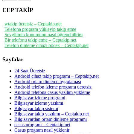
CEP TAKİP
wtakip ücretsiz – Ceptakip.net
Telefona program yükleyip takip etme
Sevgilimin konumunu nasıl öğrenebilirim
Bir telefonu takip etme – Ceptakip.net
Telefon dinleme cihazı böcek – Ceptakip.net
Sayfalar
24 Saat Ücretsiz
Android cihaz takip programı – Ceptakip.net
Android ortam dinleme uygulaması
Android telefon izleme programı ücretsiz
Android telefona casus yazılım yükleme
Bilgisayar izleme programi
Bilgisayar izleme yazılımı
Bilgisayar takip sistemi
Bilgisayar takip yazılımı – Ceptakip.net
Bilgisayardan ortam dinleme programı
casus program – Ceptakip.net
Casus program nasıl yüklenir