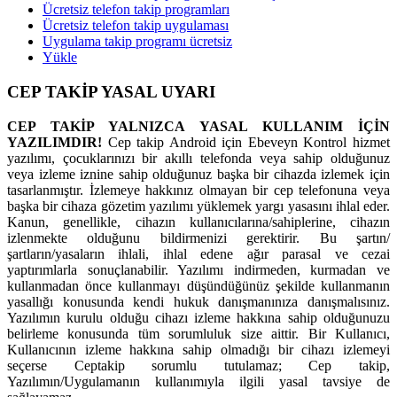
Ücretsiz telefon takip programları
Ücretsiz telefon takip uygulaması
Uygulama takip programı ücretsiz
Yükle
CEP TAKİP YASAL UYARI
CEP TAKİP YALNIZCA YASAL KULLANIM İÇİN
YAZILIMDIR!
Cep takip Android için Ebeveyn Kontrol hizmet
yazılımı, çocuklarınızı bir akıllı telefonda veya sahip olduğunuz
veya izleme iznine sahip olduğunuz başka bir cihazda izlemek için
tasarlanmıştır. İzlemeye hakkınız olmayan bir cep telefonuna veya
başka bir cihaza gözetim yazılımı yüklemek yargı yasasını ihlal eder.
Kanun, genellikle, cihazın kullanıcılarına/sahiplerine, cihazın
izlenmekte olduğunu bildirmenizi gerektirir. Bu şartın/
şartların/yasaların ihlali, ihlal edene ağır parasal ve cezai
yaptırımlarla sonuçlanabilir. Yazılımı indirmeden, kurmadan ve
kullanmadan önce kullanmayı düşündüğünüz şekilde kullanmanın
yasallığı konusunda kendi hukuk danışmanınıza danışmalısınız.
Yazılımın kurulu olduğu cihazı izleme hakkına sahip olduğunuzu
belirleme konusunda tüm sorumluluk size aittir. Bir Kullanıcı,
Kullanıcının izleme hakkına sahip olmadığı bir cihazı izlemeyi
seçerse Ceptakip sorumlu tutulamaz; Cep takip,
Yazılımın/Uygulamanın kullanımıyla ilgili yasal tavsiye de