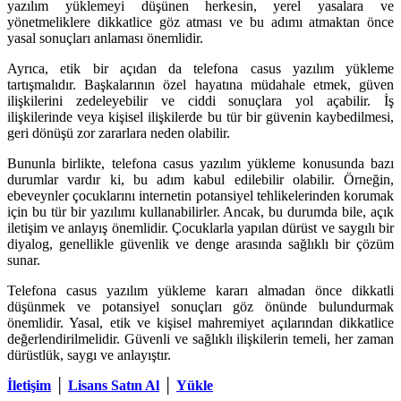
yazılım yüklemeyi düşünen herkesin, yerel yasalara ve
yönetmeliklere dikkatlice göz atması ve bu adımı atmaktan önce
yasal sonuçları anlaması önemlidir.
Ayrıca, etik bir açıdan da telefona casus yazılım yükleme
tartışmalıdır. Başkalarının özel hayatına müdahale etmek, güven
ilişkilerini zedeleyebilir ve ciddi sonuçlara yol açabilir. İş
ilişkilerinde veya kişisel ilişkilerde bu tür bir güvenin kaybedilmesi,
geri dönüşü zor zararlara neden olabilir.
Bununla birlikte, telefona casus yazılım yükleme konusunda bazı
durumlar vardır ki, bu adım kabul edilebilir olabilir. Örneğin,
ebeveynler çocuklarını internetin potansiyel tehlikelerinden korumak
için bu tür bir yazılımı kullanabilirler. Ancak, bu durumda bile, açık
iletişim ve anlayış önemlidir. Çocuklarla yapılan dürüst ve saygılı bir
diyalog, genellikle güvenlik ve denge arasında sağlıklı bir çözüm
sunar.
Telefona casus yazılım yükleme kararı almadan önce dikkatli
düşünmek ve potansiyel sonuçları göz önünde bulundurmak
önemlidir. Yasal, etik ve kişisel mahremiyet açılarından dikkatlice
değerlendirilmelidir. Güvenli ve sağlıklı ilişkilerin temeli, her zaman
dürüstlük, saygı ve anlayıştır.
İletişim
│
Lisans Satın Al
│
Yükle