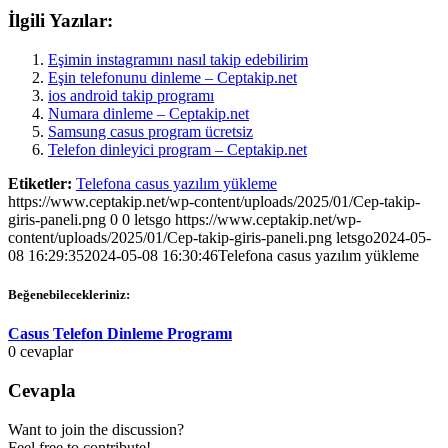
İlgili Yazılar:
Eşimin instagramını nasıl takip edebilirim
Eşin telefonunu dinleme – Ceptakip.net
ios android takip programı
Numara dinleme – Ceptakip.net
Samsung casus program ücretsiz
Telefon dinleyici program – Ceptakip.net
Etiketler:
Telefona casus yazılım yükleme
https://www.ceptakip.net/wp-content/uploads/2025/01/Cep-takip-
giris-paneli.png
0
0
letsgo
https://www.ceptakip.net/wp-
content/uploads/2025/01/Cep-takip-giris-paneli.png
letsgo
2024-05-
08 16:29:35
2024-05-08 16:30:46
Telefona casus yazılım yükleme
Beğenebilecekleriniz:
Casus Telefon Dinleme Programı
0
cevaplar
Cevapla
Want to join the discussion?
Feel free to contribute!