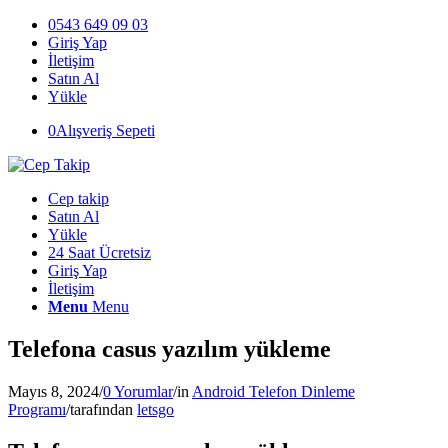
0543 649 09 03
Giriş Yap
İletişim
Satın Al
Yükle
0
Alışveriş Sepeti
Cep takip
Satın Al
Yükle
24 Saat Ücretsiz
Giriş Yap
İletişim
Menu
Menu
Telefona casus yazılım yükleme
Mayıs 8, 2024
/
0 Yorumlar
/
in
Android Telefon Dinleme
Programı
/
tarafından
letsgo