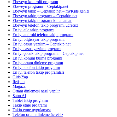
Ebeveyn kontrolü programı
Ebeveyn programı – Ceptakip.net
Ebeveyn takip – Ceptakip.net – myKids.gen.tr
Ebeveyn takip programı – Ceptakip.net
Ebeveyn takip programı kullananlar
Ebeveyn telefon takip programı ücretsiz
En iyi aile takip programı
En iyi android telefon takip programı
En iyi bilgisayar takip programı
En iyi casus yazılım – Ceptakip.net
En iyi casus yazılım programı
En iyi çocuk takip programı – Ceptakip.net
En iyi konum bulma programı
En iyi ortam dinleme programı
En iyi telefon takip programı
En iyi telefon takip programları
Giriş Yap
İletişim
Mağaza
Ortam dinlemesi nasıl yapılır
Satın Al
Tablet takip programı
Takip etme programı
Takip etme uygulaması
Telefon ortam dinleme ücretsiz