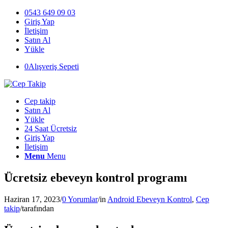
0543 649 09 03
Giriş Yap
İletişim
Satın Al
Yükle
0
Alışveriş Sepeti
Cep takip
Satın Al
Yükle
24 Saat Ücretsiz
Giriş Yap
İletişim
Menu
Menu
Ücretsiz ebeveyn kontrol programı
Haziran 17, 2023
/
0 Yorumlar
/
in
Android Ebeveyn Kontrol
,
Cep
takip
/
tarafından