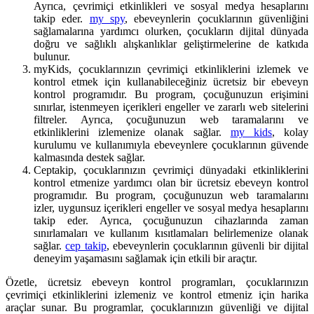
Ayrıca, çevrimiçi etkinlikleri ve sosyal medya hesaplarını
takip eder.
my spy
, ebeveynlerin çocuklarının güvenliğini
sağlamalarına yardımcı olurken, çocukların dijital dünyada
doğru ve sağlıklı alışkanlıklar geliştirmelerine de katkıda
bulunur.
myKids, çocuklarınızın çevrimiçi etkinliklerini izlemek ve
kontrol etmek için kullanabileceğiniz ücretsiz bir ebeveyn
kontrol programıdır. Bu program, çocuğunuzun erişimini
sınırlar, istenmeyen içerikleri engeller ve zararlı web sitelerini
filtreler. Ayrıca, çocuğunuzun web taramalarını ve
etkinliklerini izlemenize olanak sağlar.
my kids
, kolay
kurulumu ve kullanımıyla ebeveynlere çocuklarının güvende
kalmasında destek sağlar.
Ceptakip, çocuklarınızın çevrimiçi dünyadaki etkinliklerini
kontrol etmenize yardımcı olan bir ücretsiz ebeveyn kontrol
programıdır. Bu program, çocuğunuzun web taramalarını
izler, uygunsuz içerikleri engeller ve sosyal medya hesaplarını
takip eder. Ayrıca, çocuğunuzun cihazlarında zaman
sınırlamaları ve kullanım kısıtlamaları belirlemenize olanak
sağlar.
cep takip
, ebeveynlerin çocuklarının güvenli bir dijital
deneyim yaşamasını sağlamak için etkili bir araçtır.
Özetle, ücretsiz ebeveyn kontrol programları, çocuklarınızın
çevrimiçi etkinliklerini izlemeniz ve kontrol etmeniz için harika
araçlar sunar. Bu programlar, çocuklarınızın güvenliği ve dijital