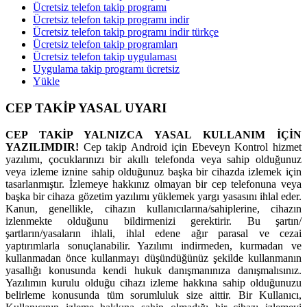
Ücretsiz telefon takip programı
Ücretsiz telefon takip programı indir
Ücretsiz telefon takip programı indir türkçe
Ücretsiz telefon takip programları
Ücretsiz telefon takip uygulaması
Uygulama takip programı ücretsiz
Yükle
CEP TAKİP YASAL UYARI
CEP TAKİP YALNIZCA YASAL KULLANIM İÇİN
YAZILIMDIR!
Cep takip Android için Ebeveyn Kontrol hizmet
yazılımı, çocuklarınızı bir akıllı telefonda veya sahip olduğunuz
veya izleme iznine sahip olduğunuz başka bir cihazda izlemek için
tasarlanmıştır. İzlemeye hakkınız olmayan bir cep telefonuna veya
başka bir cihaza gözetim yazılımı yüklemek yargı yasasını ihlal eder.
Kanun, genellikle, cihazın kullanıcılarına/sahiplerine, cihazın
izlenmekte olduğunu bildirmenizi gerektirir. Bu şartın/
şartların/yasaların ihlali, ihlal edene ağır parasal ve cezai
yaptırımlarla sonuçlanabilir. Yazılımı indirmeden, kurmadan ve
kullanmadan önce kullanmayı düşündüğünüz şekilde kullanmanın
yasallığı konusunda kendi hukuk danışmanınıza danışmalısınız.
Yazılımın kurulu olduğu cihazı izleme hakkına sahip olduğunuzu
belirleme konusunda tüm sorumluluk size aittir. Bir Kullanıcı,