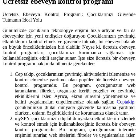
Ücretsiz ebeveyn kontrol programı
Ücretsiz Ebeveyn Kontrol Programı: Çocuklarınızı Güvende
Tutmanın İdeal Yolu
Günümüzde çocukların teknolojiye erişimi hızla artıyor ve bu da
ebeveynler için yeni endişeler doğuruyor. Çocuklarınızın çevrimiçi
etkinliklerini kontrol etmek ve güvende tutmak, bir ebeveyn olarak
en büyük önceliklerinizden biri olabilir. Neyse ki, ücretsiz ebeveyn
kontrol programları, çocuklarınızı korumanızı sağlamak için
kullanabileceğiniz etkili araçlar sunar. İşte size ücretsiz bir ebeveyn
kontrol programı hakkında bilmeniz gerekenler:
Cep takip, çocuklarınızın çevrimiçi aktivitelerini izlemenize ve
kontrol etmenize yardımcı olan popüler bir ücretsiz ebeveyn
kontrol programıdır. Bu program, çocuğunuzun web
taramalarını filtreler, uygunsuz içeriği engeller ve çevrimiçi
etkinliklerini izler. Ayrıca, ekran süresini yönetmenize ve
belirli uygulamaları engellemenize olanak sağlar.
Ceptakip
,
çocuklarınızın dijital dünyada güvende kalmasına yardımcı
olurken, onların özgürlüklerini de korumanıza olanak tanır.
mySPY çocuklarınızın dijital dünyadaki etkinliklerini izlemek
ve kontrol etmek için kullanabileceğiniz ücretsiz bir ebeveyn
kontrol programıdır. Bu program, çocuğunuzun internete
erişimini sınırlar, web sitelerini filtreler ve uygulamaları izler.