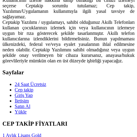
Kullanıcının izleme hakkına sahip olmadığı bir cihazı izlemeyi
seçerse Ceptakip sorumlu tutulamaz; Cep takip,
Yazılımın/Uygulamanın kullanımıyla ilgili yasal tavsiye de
sağlayamaz.
Ceptakip Yazılımı / uygulamayı, sahibi olduğunuz Akıllı Telefonları
kullanan çocuklarınızı izlemek için veya kullanıcının izlemeye
uygun bir rıza gösterecek şekilde tasarlanmıştır. Akıllı telefon
kullanıcılarına izlendiklerini bildirmelisiniz. Bunun yapılmaması
ülkenizdeki, federal ve/veya eyalet yasalarının ihlal edilmesine
neden olabilir. Ceptakip Yazılımını sahibi olmadığınız veya uygun
şekilde onay verilmeyen bir cihaza kurarsanız, anayasa/hukuk
görevlileriyle mümkün olan en üst düzeyde işbirliği yapacağız.
Sayfalar
24 Saat Ücretsiz
Cep takip
Giriş Yap
İletişim
Satın Al
Yükle
CEP TAKİP FİYATLARI
1 Aylık Lisans Gold