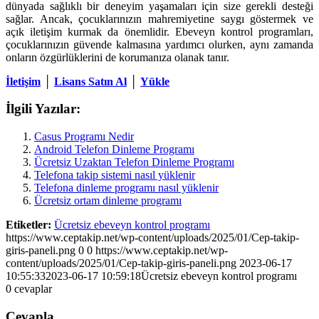
dünyada sağlıklı bir deneyim yaşamaları için size gerekli desteği
sağlar. Ancak, çocuklarınızın mahremiyetine saygı göstermek ve
açık iletişim kurmak da önemlidir. Ebeveyn kontrol programları,
çocuklarınızın güvende kalmasına yardımcı olurken, aynı zamanda
onların özgürlüklerini de korumanıza olanak tanır.
İletişim
│
Lisans Satın Al
│
Yükle
İlgili Yazılar:
Casus Programı Nedir
Android Telefon Dinleme Programı
Ücretsiz Uzaktan Telefon Dinleme Programı
Telefona takip sistemi nasıl yüklenir
Telefona dinleme programı nasıl yüklenir
Ücretsiz ortam dinleme programı
Etiketler:
Ücretsiz ebeveyn kontrol programı
https://www.ceptakip.net/wp-content/uploads/2025/01/Cep-takip-
giris-paneli.png
0
0
https://www.ceptakip.net/wp-
content/uploads/2025/01/Cep-takip-giris-paneli.png
2023-06-17
10:55:33
2023-06-17 10:59:18
Ücretsiz ebeveyn kontrol programı
0
cevaplar
Cevapla