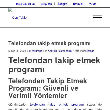
0543 649 09 03
Giriş Yap
İletişim
Satın Al
Yükle
Telefondan takip etmek programı
/
/
/
Mayıs 25, 2024
0 Yorumlar
in
Android telefon takip
tarafından
letsgo
Telefondan takip etmek
programı
Telefondan Takip Etmek
Programı: Güvenli ve
Verimli Yöntemler
Günümüzde,
telefondan takip etmek programı
sayesinde
sevdiklerimizin veya iş arkadaşlarımızın nerede olduklarını takip