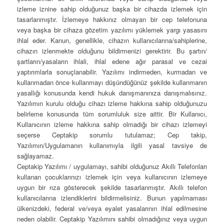
izleme iznine sahip olduğunuz başka bir cihazda izlemek için
tasarlanmıştır. İzlemeye hakkınız olmayan bir cep telefonuna
veya başka bir cihaza gözetim yazılımı yüklemek yargı yasasını
ihlal eder. Kanun, genellikle, cihazın kullanıcılarına/sahiplerine,
cihazın izlenmekte olduğunu bildirmenizi gerektirir. Bu şartın/
şartların/yasaların ihlali, ihlal edene ağır parasal ve cezai
yaptırımlarla sonuçlanabilir. Yazılımı indirmeden, kurmadan ve
kullanmadan önce kullanmayı düşündüğünüz şekilde kullanmanın
yasallığı konusunda kendi hukuk danışmanınıza danışmalısınız.
Yazılımın kurulu olduğu cihazı izleme hakkına sahip olduğunuzu
belirleme konusunda tüm sorumluluk size aittir. Bir Kullanıcı,
Kullanıcının izleme hakkına sahip olmadığı bir cihazı izlemeyi
seçerse Ceptakip sorumlu tutulamaz; Cep takip,
Yazılımın/Uygulamanın kullanımıyla ilgili yasal tavsiye de
sağlayamaz.
Ceptakip Yazılımı / uygulamayı, sahibi olduğunuz Akıllı Telefonları
kullanan çocuklarınızı izlemek için veya kullanıcının izlemeye
uygun bir rıza gösterecek şekilde tasarlanmıştır. Akıllı telefon
kullanıcılarına izlendiklerini bildirmelisiniz. Bunun yapılmaması
ülkenizdeki, federal ve/veya eyalet yasalarının ihlal edilmesine
neden olabilir. Ceptakip Yazılımını sahibi olmadığınız veya uygun