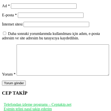
Ad
*
E-posta
*
İnternet sitesi
Daha sonraki yorumlarımda kullanılması için adım, e-posta
adresim ve site adresim bu tarayıcıya kaydedilsin.
Yorum
*
CEP TAKİP
Telefondan izleme programı – Ceptakip.net
Eşimin telini nasıl takip ederim