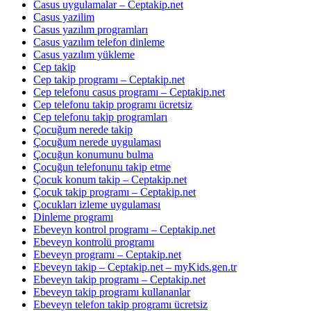
Casus uygulamalar – Ceptakip.net
Casus yazilim
Casus yazılım programları
Casus yazılım telefon dinleme
Casus yazılım yükleme
Cep takip
Cep takip programı – Ceptakip.net
Cep telefonu casus programı – Ceptakip.net
Cep telefonu takip programı ücretsiz
Cep telefonu takip programları
Çocuğum nerede takip
Çocuğum nerede uygulaması
Çocuğun konumunu bulma
Çocuğun telefonunu takip etme
Çocuk konum takip – Ceptakip.net
Çocuk takip programı – Ceptakip.net
Çocukları izleme uygulaması
Dinleme programı
Ebeveyn kontrol programı – Ceptakip.net
Ebeveyn kontrolü programı
Ebeveyn programı – Ceptakip.net
Ebeveyn takip – Ceptakip.net – myKids.gen.tr
Ebeveyn takip programı – Ceptakip.net
Ebeveyn takip programı kullananlar
Ebeveyn telefon takip programı ücretsiz