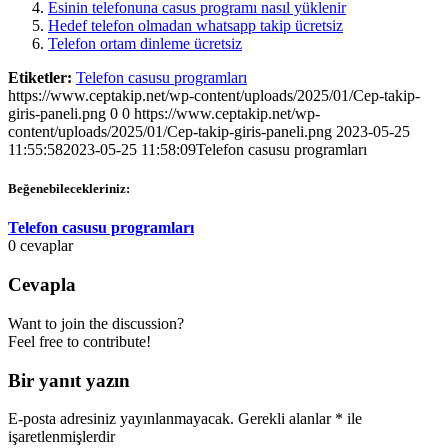
Esinin telefonuna casus programı nasıl yüklenir
Hedef telefon olmadan whatsapp takip ücretsiz
Telefon ortam dinleme ücretsiz
Etiketler:
Telefon casusu programları
https://www.ceptakip.net/wp-content/uploads/2025/01/Cep-takip-
giris-paneli.png
0
0
https://www.ceptakip.net/wp-
content/uploads/2025/01/Cep-takip-giris-paneli.png
2023-05-25
11:55:58
2023-05-25 11:58:09
Telefon casusu programları
Beğenebilecekleriniz:
Telefon casusu programları
0
cevaplar
Cevapla
Want to join the discussion?
Feel free to contribute!
Bir yanıt yazın
E-posta adresiniz yayınlanmayacak.
Gerekli alanlar
*
ile
işaretlenmişlerdir