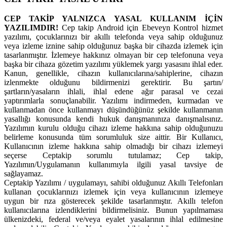
CEP TAKİP YALNIZCA YASAL KULLANIM İÇİN
YAZILIMDIR!
Cep takip Android için Ebeveyn Kontrol hizmet
yazılımı, çocuklarınızı bir akıllı telefonda veya sahip olduğunuz
veya izleme iznine sahip olduğunuz başka bir cihazda izlemek için
tasarlanmıştır. İzlemeye hakkınız olmayan bir cep telefonuna veya
başka bir cihaza gözetim yazılımı yüklemek yargı yasasını ihlal eder.
Kanun, genellikle, cihazın kullanıcılarına/sahiplerine, cihazın
izlenmekte olduğunu bildirmenizi gerektirir. Bu şartın/
şartların/yasaların ihlali, ihlal edene ağır parasal ve cezai
yaptırımlarla sonuçlanabilir. Yazılımı indirmeden, kurmadan ve
kullanmadan önce kullanmayı düşündüğünüz şekilde kullanmanın
yasallığı konusunda kendi hukuk danışmanınıza danışmalısınız.
Yazılımın kurulu olduğu cihazı izleme hakkına sahip olduğunuzu
belirleme konusunda tüm sorumluluk size aittir. Bir Kullanıcı,
Kullanıcının izleme hakkına sahip olmadığı bir cihazı izlemeyi
seçerse Ceptakip sorumlu tutulamaz; Cep takip,
Yazılımın/Uygulamanın kullanımıyla ilgili yasal tavsiye de
sağlayamaz.
Ceptakip Yazılımı / uygulamayı, sahibi olduğunuz Akıllı Telefonları
kullanan çocuklarınızı izlemek için veya kullanıcının izlemeye
uygun bir rıza gösterecek şekilde tasarlanmıştır. Akıllı telefon
kullanıcılarına izlendiklerini bildirmelisiniz. Bunun yapılmaması
ülkenizdeki, federal ve/veya eyalet yasalarının ihlal edilmesine