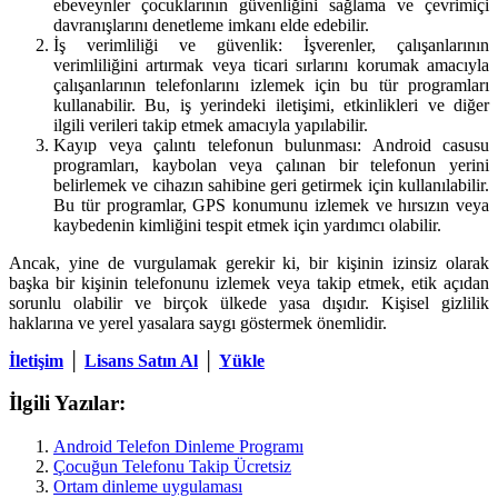
ebeveynler çocuklarının güvenliğini sağlama ve çevrimiçi
davranışlarını denetleme imkanı elde edebilir.
İş verimliliği ve güvenlik: İşverenler, çalışanlarının
verimliliğini artırmak veya ticari sırlarını korumak amacıyla
çalışanlarının telefonlarını izlemek için bu tür programları
kullanabilir. Bu, iş yerindeki iletişimi, etkinlikleri ve diğer
ilgili verileri takip etmek amacıyla yapılabilir.
Kayıp veya çalıntı telefonun bulunması: Android casusu
programları, kaybolan veya çalınan bir telefonun yerini
belirlemek ve cihazın sahibine geri getirmek için kullanılabilir.
Bu tür programlar, GPS konumunu izlemek ve hırsızın veya
kaybedenin kimliğini tespit etmek için yardımcı olabilir.
Ancak, yine de vurgulamak gerekir ki, bir kişinin izinsiz olarak
başka bir kişinin telefonunu izlemek veya takip etmek, etik açıdan
sorunlu olabilir ve birçok ülkede yasa dışıdır. Kişisel gizlilik
haklarına ve yerel yasalara saygı göstermek önemlidir.
İletişim
│
Lisans Satın Al
│
Yükle
İlgili Yazılar:
Android Telefon Dinleme Programı
Çocuğun Telefonu Takip Ücretsiz
Ortam dinleme uygulaması