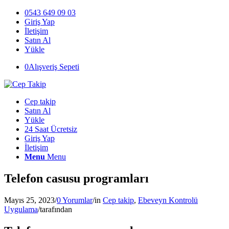
0543 649 09 03
Giriş Yap
İletişim
Satın Al
Yükle
0
Alışveriş Sepeti
Cep takip
Satın Al
Yükle
24 Saat Ücretsiz
Giriş Yap
İletişim
Menu
Menu
Telefon casusu programları
Mayıs 25, 2023
/
0 Yorumlar
/
in
Cep takip
,
Ebeveyn Kontrolü
Uygulama
/
tarafından