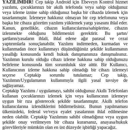
YAZILIMDIR!
Cep takip Android için Ebeveyn Kontrol hizmet
yazılımı, çocuklarınızı bir akıllı telefonda veya sahip olduğunuz
veya izleme iznine sahip olduğunuz başka bir cihazda izlemek için
tasarlanmıştır. İzlemeye hakkınız olmayan bir cep telefonuna veya
başka bir cihaza gözetim yazılımı yüklemek yargı yasasını ihlal eder.
Kanun, genellikle, cihazın kullanıcılarına/sahiplerine, cihazın
izlenmekte olduğunu bildirmenizi gerektirir. Bu şartın/
şartların/yasaların ihlali, ihlal edene ağır parasal ve cezai
yaptırımlarla sonuçlanabilir. Yazılımı indirmeden, kurmadan ve
kullanmadan önce kullanmayı düşündüğünüz şekilde kullanmanın
yasallığı konusunda kendi hukuk danışmanınıza danışmalısınız.
Yazılımın kurulu olduğu cihazı izleme hakkına sahip olduğunuzu
belirleme konusunda tüm sorumluluk size aittir. Bir Kullanıcı,
Kullanıcının izleme hakkına sahip olmadığı bir cihazı izlemeyi
seçerse Ceptakip sorumlu tutulamaz; Cep takip,
Yazılımın/Uygulamanın kullanımıyla ilgili yasal tavsiye de
sağlayamaz.
Ceptakip Yazılımı / uygulamayı, sahibi olduğunuz Akıllı Telefonları
kullanan çocuklarınızı izlemek için veya kullanıcının izlemeye
uygun bir rıza gösterecek şekilde tasarlanmıştır. Akıllı telefon
kullanıcılarına izlendiklerini bildirmelisiniz. Bunun yapılmaması
ülkenizdeki, federal ve/veya eyalet yasalarının ihlal edilmesine
neden olabilir. Ceptakip Yazılımını sahibi olmadığınız veya uygun
şekilde onay verilmeyen bir cihaza kurarsanız, anayasa/hukuk
görevlileriyle mümkün olan en üst düzeyde işbirliği yapacağız.