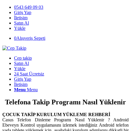
0543 649 09 03
Giriş Yap
İletişim
Satın Al
Yükle
0
Alışveriş Sepeti
Cep takip
Satın Al
Yükle
24 Saat Ücretsiz
Giriş Yap
İletişim
Menu
Menu
Telefona Takip Programı Nasıl Yüklenir
ÇOCUK TAKİP KURULUM YÜKLEME REHBERİ
Casus Telefon Dinleme Programı Nasıl Yüklenir ? Android
Ebeveyn Kontrol uygulamasını izlemek istediğiniz Android telefon
yada tablete yüklemek için, aşağıdaki kurulum adımlarını dikkatli bir