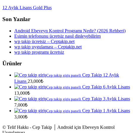
12 Aylık Lisans Gold Plus
Son Yazılar
Android Ebeveyn Kontrol Programı Nedir? (2026 Rehberi)
Eşimin telefonunu ücretsiz nasıl dinleyebilirim
wp takip ücretsiz – Ceptakip.net
wp takip uygulaması – Ceptakip.net
wp takip programı ücretsiz
Ürünler
Cep Takip 12 Aylık
Cep takip giriş paneli
Lisans
23,000
₺
Cep Takip 6 Aylık Lisans
Cep takip giriş paneli
13,000
₺
Cep Takip 3 Aylık Lisans
Cep takip giriş paneli
7,000
₺
Cep Takip 1 Aylık Lisans
Cep takip giriş paneli
3,000
₺
© Telif Hakkı - Cep Takip │ Android için Ebeveyn Kontrol
Uygulaması