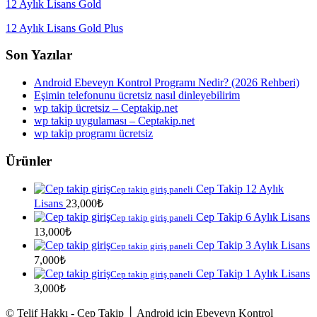
12 Aylık Lisans Gold
12 Aylık Lisans Gold Plus
Son Yazılar
Android Ebeveyn Kontrol Programı Nedir? (2026 Rehberi)
Eşimin telefonunu ücretsiz nasıl dinleyebilirim
wp takip ücretsiz – Ceptakip.net
wp takip uygulaması – Ceptakip.net
wp takip programı ücretsiz
Ürünler
Cep Takip 12 Aylık
Cep takip giriş paneli
Lisans
23,000
₺
Cep Takip 6 Aylık Lisans
Cep takip giriş paneli
13,000
₺
Cep Takip 3 Aylık Lisans
Cep takip giriş paneli
7,000
₺
Cep Takip 1 Aylık Lisans
Cep takip giriş paneli
3,000
₺
© Telif Hakkı - Cep Takip │ Android için Ebeveyn Kontrol