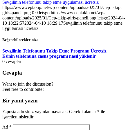
Sevgilinin telefonunu takip etme uygulaması ücretsiz
https://www.ceptakip.net/wp-content/uploads/2025/01/Cep-takip-
giris-paneli.png
0
0
letsgo
https://www.ceptakip.net/wp-
content/uploads/2025/01/Cep-takip-giris-paneli.png
letsgo
2024-04-
10 18:22:57
2024-04-10 18:29:17
Sevgilinin telefonunu takip etme
uygulaması ücretsiz
Beğenebilecekleriniz:
Sevgilinin Telefonunu Takip Etme Programı Ücretsiz
Esinin telefonuna casus programı nasıl yüklenir
0
cevaplar
Cevapla
Want to join the discussion?
Feel free to contribute!
Bir yanıt yazın
E-posta adresiniz yayınlanmayacak.
Gerekli alanlar
*
ile
işaretlenmişlerdir
Ad
*