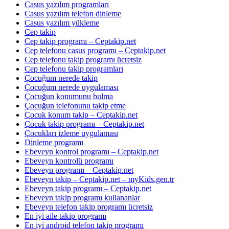
Casus yazılım programları
Casus yazılım telefon dinleme
Casus yazılım yükleme
Cep takip
Cep takip programı – Ceptakip.net
Cep telefonu casus programı – Ceptakip.net
Cep telefonu takip programı ücretsiz
Cep telefonu takip programları
Çocuğum nerede takip
Çocuğum nerede uygulaması
Çocuğun konumunu bulma
Çocuğun telefonunu takip etme
Çocuk konum takip – Ceptakip.net
Çocuk takip programı – Ceptakip.net
Çocukları izleme uygulaması
Dinleme programı
Ebeveyn kontrol programı – Ceptakip.net
Ebeveyn kontrolü programı
Ebeveyn programı – Ceptakip.net
Ebeveyn takip – Ceptakip.net – myKids.gen.tr
Ebeveyn takip programı – Ceptakip.net
Ebeveyn takip programı kullananlar
Ebeveyn telefon takip programı ücretsiz
En iyi aile takip programı
En iyi android telefon takip programı