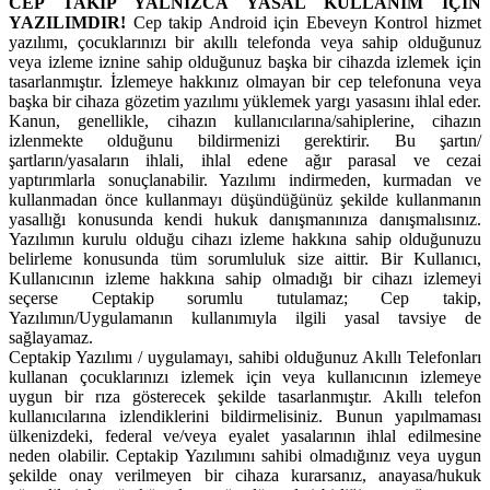
CEP TAKİP YALNIZCA YASAL KULLANIM İÇİN
YAZILIMDIR!
Cep takip Android için Ebeveyn Kontrol hizmet
yazılımı, çocuklarınızı bir akıllı telefonda veya sahip olduğunuz
veya izleme iznine sahip olduğunuz başka bir cihazda izlemek için
tasarlanmıştır. İzlemeye hakkınız olmayan bir cep telefonuna veya
başka bir cihaza gözetim yazılımı yüklemek yargı yasasını ihlal eder.
Kanun, genellikle, cihazın kullanıcılarına/sahiplerine, cihazın
izlenmekte olduğunu bildirmenizi gerektirir. Bu şartın/
şartların/yasaların ihlali, ihlal edene ağır parasal ve cezai
yaptırımlarla sonuçlanabilir. Yazılımı indirmeden, kurmadan ve
kullanmadan önce kullanmayı düşündüğünüz şekilde kullanmanın
yasallığı konusunda kendi hukuk danışmanınıza danışmalısınız.
Yazılımın kurulu olduğu cihazı izleme hakkına sahip olduğunuzu
belirleme konusunda tüm sorumluluk size aittir. Bir Kullanıcı,
Kullanıcının izleme hakkına sahip olmadığı bir cihazı izlemeyi
seçerse Ceptakip sorumlu tutulamaz; Cep takip,
Yazılımın/Uygulamanın kullanımıyla ilgili yasal tavsiye de
sağlayamaz.
Ceptakip Yazılımı / uygulamayı, sahibi olduğunuz Akıllı Telefonları
kullanan çocuklarınızı izlemek için veya kullanıcının izlemeye
uygun bir rıza gösterecek şekilde tasarlanmıştır. Akıllı telefon
kullanıcılarına izlendiklerini bildirmelisiniz. Bunun yapılmaması
ülkenizdeki, federal ve/veya eyalet yasalarının ihlal edilmesine
neden olabilir. Ceptakip Yazılımını sahibi olmadığınız veya uygun
şekilde onay verilmeyen bir cihaza kurarsanız, anayasa/hukuk