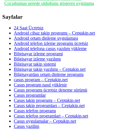
Çocuğumun nerede olduğunu gösteren uygulama
Sayfalar
24 Saat Ücretsiz
Android cihaz takip programı – Ceptakip.net
Android ortam dinleme uygulaması
Android telefon izleme programı ücretsiz
Android telefona casus yazılım yükleme
Bilgisayar izleme programi
Bilgisayar izleme yazılımı
Bilgisayar takip sistemi
Bilgisayar takip yazılımı – Ceptakip.net
Bilgisayardan ortam dinleme programı
casus program – Ceptakip.net
Casus program nasıl yüklenir
Casus programı ücretsiz deneme sürümü
Casus programlar
Casus takip programı – Ceptakip.net
Casus takip programları – Ceptakip.net
Casus telefon programı
Casus telefon programlari – Ceptakip.net
Casus uygulamalar – Ceptakip.net
Casus yazilim