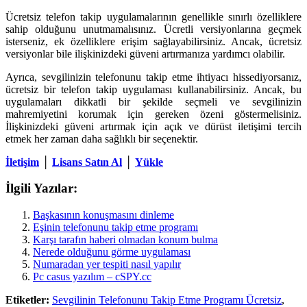
Ücretsiz telefon takip uygulamalarının genellikle sınırlı özelliklere
sahip olduğunu unutmamalısınız. Ücretli versiyonlarına geçmek
isterseniz, ek özelliklere erişim sağlayabilirsiniz. Ancak, ücretsiz
versiyonlar bile ilişkinizdeki güveni artırmanıza yardımcı olabilir.
Ayrıca, sevgilinizin telefonunu takip etme ihtiyacı hissediyorsanız,
ücretsiz bir telefon takip uygulaması kullanabilirsiniz. Ancak, bu
uygulamaları dikkatli bir şekilde seçmeli ve sevgilinizin
mahremiyetini korumak için gereken özeni göstermelisiniz.
İlişkinizdeki güveni artırmak için açık ve dürüst iletişimi tercih
etmek her zaman daha sağlıklı bir seçenektir.
İletişim
│
Lisans Satın Al
│
Yükle
İlgili Yazılar:
Başkasının konuşmasını dinleme
Eşinin telefonunu takip etme programı
Karşı tarafın haberi olmadan konum bulma
Nerede olduğunu görme uygulaması
Numaradan yer tespiti nasıl yapılır
Pc casus yazılım – cSPY.cc
Etiketler:
Sevgilinin Telefonunu Takip Etme Programı Ücretsiz
,