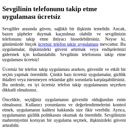
Sevgilinin telefonunu takip etme
uygulaması ücretsiz
Sevgililer arasında güven, sağlıklı bir ilişkinin temelidir. Ancak,
bazen şüpheler duymak kaçınılmaz olabilir ve sevgilinizin
telefonunu takip etme ihtiyacı hissedebilirsiniz. Neyse ki,
günümüzde birçok
ücretsiz telefon takip uygulaması
mevcuttur. Bu
uygulamalar, ilişkinizdeki güveni artırmak veya endişelerinizi
gidermek için kullanılabilir. Sevgilinin telefonunu takip etme
uygulaması ücretsiz!
Ücretsiz bir telefon takip uygulaması ararken, güvenilir ve etkili bir
seçim yapmak önemlidir. Çünkü bazı ücretsiz uygulamalar, gizlilik
ihlalleri veya istenmeyen reklamlar gibi sorunlarla karşılaşabilirsiniz.
Bu nedenle, en iyi ücretsiz telefon takip uygulamasını seçerken
dikkatli olmalısınız.
Öncelikle, seçtiğiniz uygulamanın güvenilir olduğundan emin
olmalısınız. Kullanıcı yorumlarını ve değerlendirmelerini kontrol
etmek, uygulamanın kalitesi hakkında size fikir verebilir. Ayrıca,
uygulamanın gizlilik politikasını okumak da önemlidir. Sevgilinizin
mahremiyetini koruyan bir uygulama seçmek, ilişkinizdeki güveni
artırabilir.