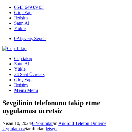
0543 649 09 03
Giriş Yap
İletişim
Satın Al
Yükle
0
Alışveriş Sepeti
Cep takip
Satın Al
Yükle
24 Saat Ücretsiz
Giriş Yap
İletişim
Menu
Menu
Sevgilinin telefonunu takip etme
uygulaması ücretsiz
Nisan 10, 2024
/
0 Yorumlar
/
in
Android Telefon Dinleme
Uygulaması
/
tarafından
letsgo