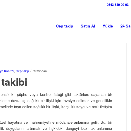
0543 649 09 03
Cep takip
Satın Al
Yükle
24 Sa
/
yn Kontrol
,
Cep takip
tarafından
 takibi
üvensizlik, şüphe veya kontrol isteği gibi faktörlere dayanan bir
leme davranışı sağlıklı bir ilişki için tavsiye edilmez ve genellikle
melinde inşa edilen sağlıklı bir ilişki, karşılıklı saygı ve açık iletişim
n özel hayatına ve mahremiyetine müdahale anlamına gelir. Bu, bir
sizlik duygularını artırmak ve ilişkideki dengeyi bozmak anlamına