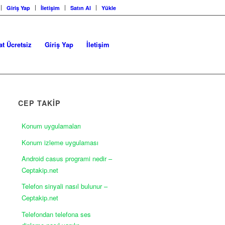
Giriş Yap
İletişim
Satın Al
Yükle
at Ücretsiz
Giriş Yap
İletişim
CEP TAKİP
Konum uygulamaları
Konum izleme uygulaması
Android casus programi nedir –
Ceptakip.net
Telefon sinyali nasıl bulunur –
Ceptakip.net
Telefondan telefona ses