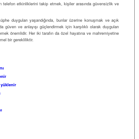
in telefon etkinliklerini takip etmek, kişiler arasında güvensizlik ve
ya şüphe duyguları yaşandığında, bunlar üzerine konuşmak ve açık
da güven ve anlayışı güçlendirmek için karşılıklı olarak duyguları
lemek önemlidir. Her iki tarafın da özel hayatına ve mahremiyetine
mel bir gerekliliktir.
mı
enir
 yüklenir
ı
mı