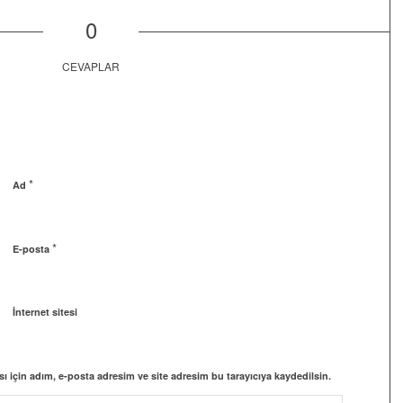
0
CEVAPLAR
*
Ad
*
E-posta
İnternet sitesi
 için adım, e-posta adresim ve site adresim bu tarayıcıya kaydedilsin.