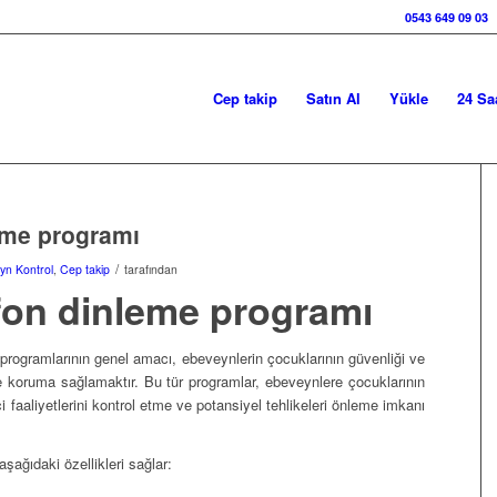
0543 649 09 03
Cep takip
Satın Al
Yükle
24 Sa
eme programı
/
yn Kontrol
,
Cep takip
tarafından
on dinleme programı
rogramlarının genel amacı, ebeveynlerin çocuklarının güvenliği ve
ve koruma sağlamaktır. Bu tür programlar, ebeveynlere çocuklarının
çi faaliyetlerini kontrol etme ve potansiyel tehlikeleri önleme imkanı
aşağıdaki özellikleri sağlar: