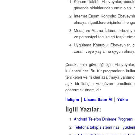
Konum Takibi: Ebeveynler, çocukla
güvende olduklarından emin olabilirl
İnternet Erişim Kontrolü: Ebeveynler
olmayan içeriklere erişimlerini engell
Mesaj ve Arama İzleme: Ebeveynler
ve potansiyel tehlikeleri tespit etme
Uygulama Kontrolü: Ebeveynler, çoc
zararlı veya yaşlarına uygun olmaya
Çocuklarının güvenliği için Ebeveynle
kullanabilirler. Bu tür programların kull
tehlikeleri ve riskleri azaltmaya yardımcı
açık bir iletişim ve güven temelinde o
göstermek önemlidir.
İletişim
│
Lisans Satın Al
│
Yükle
İlgili Yazılar:
Android Telefon Dinleme Programı
Telefona takip sistemi nasıl yükleni