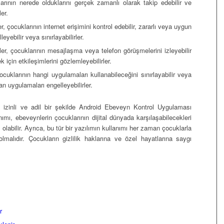
rının nerede olduklarını gerçek zamanlı olarak takip edebilir ve
er.
, çocuklarının internet erişimini kontrol edebilir, zararlı veya uygun
eyebilir veya sınırlayabilirler.
, çocuklarının mesajlaşma veya telefon görüşmelerini izleyebilir
k için etkileşimlerini gözlemleyebilirler.
uklarının hangi uygulamaları kullanabileceğini sınırlayabilir veya
n uygulamaları engelleyebilirler.
r, izinli ve adil bir şekilde Android Ebeveyn Kontrol Uygulaması
anımı, ebeveynlerin çocuklarının dijital dünyada karşılaşabilecekleri
 olabilir. Ayrıca, bu tür bir yazılımın kullanımı her zaman çocuklarla
lmalıdır. Çocukların gizlilik haklarına ve özel hayatlarına saygı
r