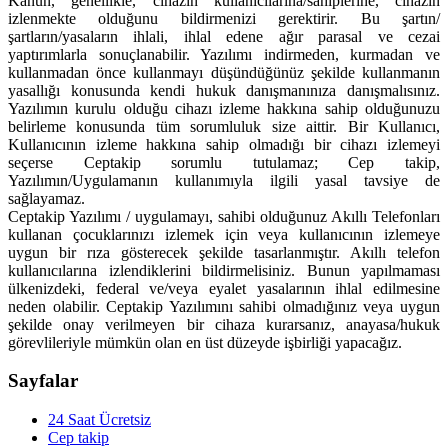
Kanun, genellikle, cihazın kullanıcılarına/sahiplerine, cihazın
izlenmekte olduğunu bildirmenizi gerektirir. Bu şartın/
şartların/yasaların ihlali, ihlal edene ağır parasal ve cezai
yaptırımlarla sonuçlanabilir. Yazılımı indirmeden, kurmadan ve
kullanmadan önce kullanmayı düşündüğünüz şekilde kullanmanın
yasallığı konusunda kendi hukuk danışmanınıza danışmalısınız.
Yazılımın kurulu olduğu cihazı izleme hakkına sahip olduğunuzu
belirleme konusunda tüm sorumluluk size aittir. Bir Kullanıcı,
Kullanıcının izleme hakkına sahip olmadığı bir cihazı izlemeyi
seçerse Ceptakip sorumlu tutulamaz; Cep takip,
Yazılımın/Uygulamanın kullanımıyla ilgili yasal tavsiye de
sağlayamaz.
Ceptakip Yazılımı / uygulamayı, sahibi olduğunuz Akıllı Telefonları
kullanan çocuklarınızı izlemek için veya kullanıcının izlemeye
uygun bir rıza gösterecek şekilde tasarlanmıştır. Akıllı telefon
kullanıcılarına izlendiklerini bildirmelisiniz. Bunun yapılmaması
ülkenizdeki, federal ve/veya eyalet yasalarının ihlal edilmesine
neden olabilir. Ceptakip Yazılımını sahibi olmadığınız veya uygun
şekilde onay verilmeyen bir cihaza kurarsanız, anayasa/hukuk
görevlileriyle mümkün olan en üst düzeyde işbirliği yapacağız.
Sayfalar
24 Saat Ücretsiz
Cep takip