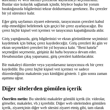
Bunlar size kolaylık sağlamak içindir, böylece başka bir yorum
bıraktığınızda bilgilerinizi tekrar doldurmanız gerekmez. Bu çerezler
bir yıl süresince kalır.
Eğer giriş sayfamızı ziyaret ederseniz, tarayıcınızın çerezleri kabul
edip etmediğini belirlemek için geçici bir çerez ayarlayacağız. Bu
çerez hiçbir kişisel veri içermez ve tarayıcınızı kapattığınızda atılır.
Giriş yaptığınızda, giriş bilgilerinizi ve ekran görüntüleme seçiminizi
kaydetmek için birkaç çerez kaydedeceğiz. Giriş çerezleri iki gün ve
ekran seçenekleri çerezleri bir yıl boyunca kalır. “Beni hatırla”
seçeneğini seçerseniz, girişiniz iki hafta boyunca devam eder.
Hesabınızdan çıkış yaparsanız, giriş çerezleri kaldırılacaktır.
Bir makaleyi düzenler veya yayınlarsanız tarayıcınıza ek bir çerez
kaydedilir. Bu çerez hiçbir kişisel veri içermez ve sadece
düzenlediğiniz makalenin yazı kimliğini gösterir. 1 gün sonra zaman
aşımına uğrar.
Diğer sitelerden gömülen içerik
Önerilen metin:
Bu sitedeki makaleler gömülü içerik (ör. videolar,
görseller, makaleler, vb.) içerebilir. Diğer web sitelerinden gömülen
içerik, ziyaretçinin diğer web sitesini ziyaret etmiş gibi, tam olarak