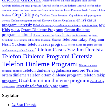
Android telefon dinleme programı indir ücretsiz
Android telefonlara casus program
Android telefon ortam dinleme
android telefon takip
programı
casus programı
casus programı indir ücretsiz
Casus Programı Nedir
Casus Telefon
Cep Takip
Dinleme
Cep Telefonu Casus Programı
Cep telefonu takip programı
en iyi casus
ücretsiz
Dinleme programı android
Ebeveyn Kontrol Uygulaması
programı ücretsiz
My
Kidsshield.net giriş paneli monitor minor cpmonitorminor
Kids
Ortam Dinleme Programı
Ortam dinleme
MyKids
programı android
Ortam Dinleme Programı Ücretsiz
Rootsuz casus programı
Telefona Takip Programı
Sevgilinin Telefonunu Takip Etme Programı Ücretsiz
Nasıl Yüklenir
telefon casus programı
telefon casus programı ücretsiz
Telefon Casus Yazılım Ücretsiz
telefon casus yazılım fiyatları
Telefon Dinleme Programi Ücretsiz
Telefon Dinleme Programı
Telefon dinleme
Telefon dinleme uygulaması android
Telefon
programı android
ortam dinleme
Telefon ortam dinleme programı
telefon takip
Uzaktan ortam dinleme programi
programi
Çocuk takip
ücretsiz telefon takip programı
uygulaması
Sayfalar
24 Saat Ücretsiz