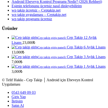
Android Ebeveyn Kontrol Programı Nedir? (2026 Rehberi)
Eşimin telefonunu ücretsiz nasıl dinleyebilirim
wp takip ücretsiz – Ceptakip.net
wp takip uygulaması – Ceptakip.net
wp takip programı ücretsiz
Ürünler
Cep Takip 12 Aylık
Cep takip giriş paneli
Lisans
23,000
₺
Cep Takip 6 Aylık Lisans
Cep takip giriş paneli
13,000
₺
Cep Takip 3 Aylık Lisans
Cep takip giriş paneli
7,000
₺
Cep Takip 1 Aylık Lisans
Cep takip giriş paneli
3,000
₺
© Telif Hakkı - Cep Takip │ Android için Ebeveyn Kontrol
Uygulaması
0543 649 09 03
Giriş Yap
İletişim
Satın Al