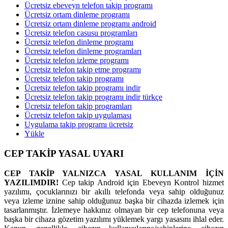
Ücretsiz ebeveyn telefon takip programı
Ücretsiz ortam dinleme programı
Ücretsiz ortam dinleme programı android
Ücretsiz telefon casusu programları
Ücretsiz telefon dinleme programı
Ücretsiz telefon dinleme programları
Ücretsiz telefon izleme programı
Ücretsiz telefon takip etme programı
Ücretsiz telefon takip programı
Ücretsiz telefon takip programı indir
Ücretsiz telefon takip programı indir türkçe
Ücretsiz telefon takip programları
Ücretsiz telefon takip uygulaması
Uygulama takip programı ücretsiz
Yükle
CEP TAKİP YASAL UYARI
CEP TAKİP YALNIZCA YASAL KULLANIM İÇİN
YAZILIMDIR!
Cep takip Android için Ebeveyn Kontrol hizmet
yazılımı, çocuklarınızı bir akıllı telefonda veya sahip olduğunuz
veya izleme iznine sahip olduğunuz başka bir cihazda izlemek için
tasarlanmıştır. İzlemeye hakkınız olmayan bir cep telefonuna veya
başka bir cihaza gözetim yazılımı yüklemek yargı yasasını ihlal eder.