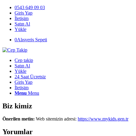
0543 649 09 03
Giriş Yap
İletişim
Satın Al
Yükle
0
Alışveriş Sepeti
Cep takip
Satın Al
Yükle
24 Saat Ücretsiz
Giriş Yap
İletişim
Menu
Menu
Biz kimiz
Önerilen metin:
Web sitemizin adresi:
https://www.mykids.gen.tr
Yorumlar