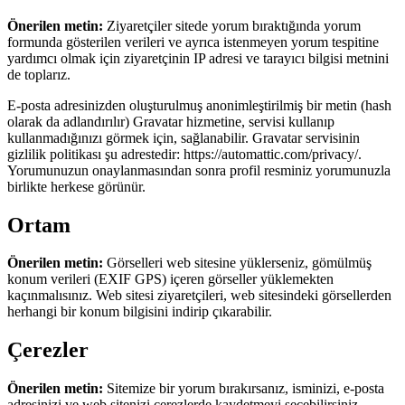
Önerilen metin:
Ziyaretçiler sitede yorum bıraktığında yorum
formunda gösterilen verileri ve ayrıca istenmeyen yorum tespitine
yardımcı olmak için ziyaretçinin IP adresi ve tarayıcı bilgisi metnini
de toplarız.
E-posta adresinizden oluşturulmuş anonimleştirilmiş bir metin (hash
olarak da adlandırılır) Gravatar hizmetine, servisi kullanıp
kullanmadığınızı görmek için, sağlanabilir. Gravatar servisinin
gizlilik politikası şu adrestedir: https://automattic.com/privacy/.
Yorumunuzun onaylanmasından sonra profil resminiz yorumunuzla
birlikte herkese görünür.
Ortam
Önerilen metin:
Görselleri web sitesine yüklerseniz, gömülmüş
konum verileri (EXIF GPS) içeren görseller yüklemekten
kaçınmalısınız. Web sitesi ziyaretçileri, web sitesindeki görsellerden
herhangi bir konum bilgisini indirip çıkarabilir.
Çerezler
Önerilen metin:
Sitemize bir yorum bırakırsanız, isminizi, e-posta
adresinizi ve web sitenizi çerezlerde kaydetmeyi seçebilirsiniz.