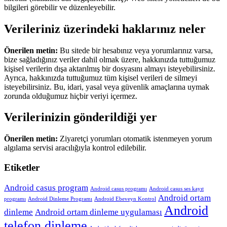
bilgileri görebilir ve düzenleyebilir.
Verileriniz üzerindeki haklarınız neler
Önerilen metin:
Bu sitede bir hesabınız veya yorumlarınız varsa,
bize sağladığınız veriler dahil olmak üzere, hakkınızda tuttuğumuz
kişisel verilerin dışa aktarılmış bir dosyasını almayı isteyebilirsiniz.
Ayrıca, hakkınızda tuttuğumuz tüm kişisel verileri de silmeyi
isteyebilirsiniz. Bu, idari, yasal veya güvenlik amaçlarına uymak
zorunda olduğumuz hiçbir veriyi içermez.
Verilerinizin gönderildiği yer
Önerilen metin:
Ziyaretçi yorumları otomatik istenmeyen yorum
algılama servisi aracılığıyla kontrol edilebilir.
Etiketler
Android casus program
Android casus programı
Android casus ses kayıt
Android ortam
programı
Android Dinleme Programı
Android Ebeveyn Kontrol
Android
dinleme
Android ortam dinleme uygulaması
telefon dinleme