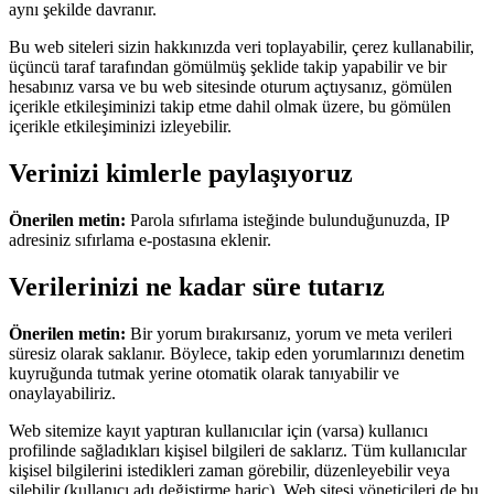
aynı şekilde davranır.
Bu web siteleri sizin hakkınızda veri toplayabilir, çerez kullanabilir,
üçüncü taraf tarafından gömülmüş şeklide takip yapabilir ve bir
hesabınız varsa ve bu web sitesinde oturum açtıysanız, gömülen
içerikle etkileşiminizi takip etme dahil olmak üzere, bu gömülen
içerikle etkileşiminizi izleyebilir.
Verinizi kimlerle paylaşıyoruz
Önerilen metin:
Parola sıfırlama isteğinde bulunduğunuzda, IP
adresiniz sıfırlama e-postasına eklenir.
Verilerinizi ne kadar süre tutarız
Önerilen metin:
Bir yorum bırakırsanız, yorum ve meta verileri
süresiz olarak saklanır. Böylece, takip eden yorumlarınızı denetim
kuyruğunda tutmak yerine otomatik olarak tanıyabilir ve
onaylayabiliriz.
Web sitemize kayıt yaptıran kullanıcılar için (varsa) kullanıcı
profilinde sağladıkları kişisel bilgileri de saklarız. Tüm kullanıcılar
kişisel bilgilerini istedikleri zaman görebilir, düzenleyebilir veya
silebilir (kullanıcı adı değiştirme hariç). Web sitesi yöneticileri de bu