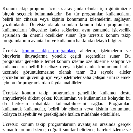
Konum takip programı ücretsiz arayışında olanlar için günümüzde
birçok seçenek bulunmaktadır. Bu tür programlar, kullanıcıların
belirli bir cihazın veya kişinin konumunu izlemelerini sağlayan
yazılımlardır. Ücretsiz olarak sunulan konum takip programları,
kullanıcıların bütçesine katkı sağlarken aynı zamanda işlevsellik
açısından da önemli özellikler sunar. İşte ücretsiz konum takip
programlarının avantajları ve kullanımı hakkında detaylı bilgiler:
Ücretsiz
konum takip programları
, ailelerin, işletmelerin ve
bireylerin ihtiyaçlarına yönelik çeşitli seçenekler sunar. Bu
programlar genellikle temel konum izleme özelliklerine sahiptir ve
kullanıcıların belirli bir cihazın veya kişinin anlık konumunu harita
üzerinde görüntülemesine olanak tanır. Bu sayede, aileler
çocuklarının güvenliği için veya işletmeler saha çalışanlarını izlemek
için bu tür programlardan faydalanabilirler.
Ücretsiz konum takip programları genellikle kullanıcı dostu
arayüzleriyle dikkat çeker. Kurulumları ve kullanımları kolaydır, bu
da herkesin rahatlıkla kullanabilmesini sağlar. Programları
kullanarak kullanıcılar, belirli bir cihazın veya kişinin konumunu
kolayca izleyebilir ve gerektiğinde hızlıca müdahale edebilirler.
Ücretsiz konum takip programlarının avantajları arasında gerçek
zamanlı konum izleme, coğrafi sınırlar belirleme, hareket izleme ve