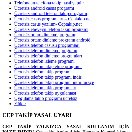
Telefondan telefona takip nasıl yapılır
Ücretsiz android casus programı
Ücretsiz android telefon takip programı
Ücretsiz casus programları – Ceptakip.net
Ücretsiz casus yazılım- Ceptakip.net
Ücretsiz ebeveyn telefon takip programı
Ücretsiz ortam dinleme programı
Ücretsiz ortam dinleme programı android
Ücretsiz telefon casusu programları
Ücretsiz telefon dinleme programı
Ücretsiz telefon dinleme programları
Ücretsiz telefon izleme programı
Ücretsiz telefon takip etme programı
Ücretsiz telefon takip programı
Ücretsiz telefon takip programı indir
Ücretsiz telefon takip programı indir türkçe
Ücretsiz telefon takip programları
Ücretsiz telefon takip uygulaması
Uygulama takip programı ücretsiz
Yükle
CEP TAKİP YASAL UYARI
CEP TAKİP YALNIZCA YASAL KULLANIM İÇİN
YAZILIMDIR!
Cep takip Android için Ebeveyn Kontrol hizmet