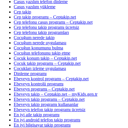
Casus yazılım telefon dinleme
Casus yazılım yükleme
Cep takip
Cep takip programı – Ceptakip.net
Cep telefonu casus programı – Ceptakip.net
Cep telefonu takip programı ücretsiz
Cep telefonu takip programları
Çocuğum nerede takip
Çocuğum nerede uygulaması
Çocuğun konumunu bulma
Çocuğun telefonunu takip etme
Çocuk konum takip – Ceptakip.net
Çocuk takip programı – Ceptakip.net
Çocukları izleme uygulaması
Dinleme programı
Ebeveyn kontrol programı – Ceptakip.net
Ebeveyn kontrolü programı
Ebeveyn programı – Ceptakip.net
Ebeveyn takip – Ceptakip.net – myKids.gen.tr
Ebeveyn takip programı – Ceptakip.net
Ebeveyn takip programı kullananlar
Ebeveyn telefon takip programı ücretsiz
En iyi aile takip programı
En iyi android telefon takip programı
En iyi bilgisayar takip programı