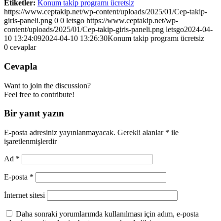
Etiketler:
Konum takip programı ücretsiz
https://www.ceptakip.net/wp-content/uploads/2025/01/Cep-takip-
giris-paneli.png
0
0
letsgo
https://www.ceptakip.net/wp-
content/uploads/2025/01/Cep-takip-giris-paneli.png
letsgo
2024-04-
10 13:24:09
2024-04-10 13:26:30
Konum takip programı ücretsiz
0
cevaplar
Cevapla
Want to join the discussion?
Feel free to contribute!
Bir yanıt yazın
E-posta adresiniz yayınlanmayacak.
Gerekli alanlar
*
ile
işaretlenmişlerdir
Ad
*
E-posta
*
İnternet sitesi
Daha sonraki yorumlarımda kullanılması için adım, e-posta