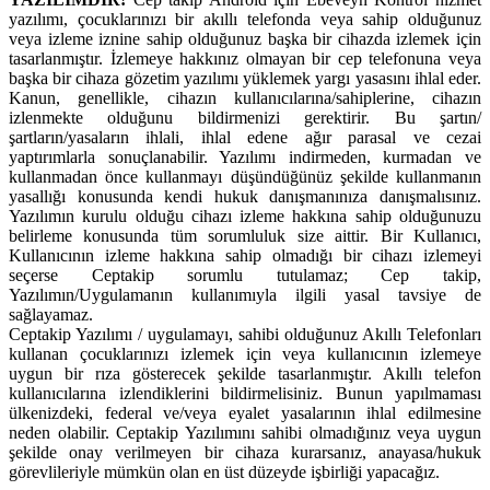
yazılımı, çocuklarınızı bir akıllı telefonda veya sahip olduğunuz
veya izleme iznine sahip olduğunuz başka bir cihazda izlemek için
tasarlanmıştır. İzlemeye hakkınız olmayan bir cep telefonuna veya
başka bir cihaza gözetim yazılımı yüklemek yargı yasasını ihlal eder.
Kanun, genellikle, cihazın kullanıcılarına/sahiplerine, cihazın
izlenmekte olduğunu bildirmenizi gerektirir. Bu şartın/
şartların/yasaların ihlali, ihlal edene ağır parasal ve cezai
yaptırımlarla sonuçlanabilir. Yazılımı indirmeden, kurmadan ve
kullanmadan önce kullanmayı düşündüğünüz şekilde kullanmanın
yasallığı konusunda kendi hukuk danışmanınıza danışmalısınız.
Yazılımın kurulu olduğu cihazı izleme hakkına sahip olduğunuzu
belirleme konusunda tüm sorumluluk size aittir. Bir Kullanıcı,
Kullanıcının izleme hakkına sahip olmadığı bir cihazı izlemeyi
seçerse Ceptakip sorumlu tutulamaz; Cep takip,
Yazılımın/Uygulamanın kullanımıyla ilgili yasal tavsiye de
sağlayamaz.
Ceptakip Yazılımı / uygulamayı, sahibi olduğunuz Akıllı Telefonları
kullanan çocuklarınızı izlemek için veya kullanıcının izlemeye
uygun bir rıza gösterecek şekilde tasarlanmıştır. Akıllı telefon
kullanıcılarına izlendiklerini bildirmelisiniz. Bunun yapılmaması
ülkenizdeki, federal ve/veya eyalet yasalarının ihlal edilmesine
neden olabilir. Ceptakip Yazılımını sahibi olmadığınız veya uygun
şekilde onay verilmeyen bir cihaza kurarsanız, anayasa/hukuk
görevlileriyle mümkün olan en üst düzeyde işbirliği yapacağız.