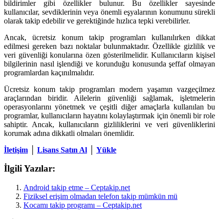
bildirimler gibi özellikler bulunur. Bu özellikler sayesinde
kullanıcılar, sevdiklerinin veya önemli eşyalarının konumunu sürekli
olarak takip edebilir ve gerektiğinde hızlıca tepki verebilirler.
Ancak, ücretsiz konum takip programları kullanılırken dikkat
edilmesi gereken bazı noktalar bulunmaktadır. Özellikle gizlilik ve
veri güvenliği konularına özen gösterilmelidir. Kullanıcıların kişisel
bilgilerinin nasıl işlendiği ve korunduğu konusunda şeffaf olmayan
programlardan kaçınılmalıdır.
Ücretsiz konum takip programları modern yaşamın vazgeçilmez
araçlarından biridir. Ailelerin güvenliği sağlamak, işletmelerin
operasyonlarını yönetmek ve çeşitli diğer amaçlarla kullanılan bu
programlar, kullanıcıların hayatını kolaylaştırmak için önemli bir role
sahiptir. Ancak, kullanıcıların gizliliklerini ve veri güvenliklerini
korumak adına dikkatli olmaları önemlidir.
İletişim
│
Lisans Satın Al
│
Yükle
İlgili Yazılar:
Android takip etme – Ceptakip.net
Fiziksel erişim olmadan telefon takip mümkün mü
Kocamı takip programı – Ceptakip.net