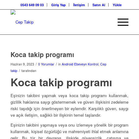
0543 649 09 03
Giriş Yap
İletişim
Satın Al
Yükle
Koca takip programı
/
/
Haziran 9, 2023
0 Yorumlar
in
Android Ebeveyn Kontrol
,
Cep
/
takip
tarafından
Koca takip programı
Eşinizin takibini yapmak veya koca takip programı kullanmak,
gizlilik haklarına saygı göstermemek ve güven ilişkisini zedeleme
riski taşıdığı için önerilmeyen bir eylemdir. Karşılıklı güven, saygı
ve açık iletişim, sağlıklı bir ilişkinin temel taşlarıdır.
Eşinizin takibini yapmaya veya onu izlemeye yönelik bir program
kullanmak, kişisel özgürlüğü ve mahremiyeti ihlal etmek anlamına
gelir. Bu tür bir davranış, ilişkide güvensizlik, çatışma ve