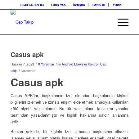
0543 649 09 03
Giriş Yap
İletişim
Satın Al
Yükle
Casus apk
/
/
Haziran 7, 2023
0 Yorumlar
in
Android Ebeveyn Kontrol
,
Cep
/
takip
tarafından
Casus apk
Casus APK’lar, başkalarının izni olmadan başkalarının kişisel
bilgilerini izlemek ve izinsiz erişim elde etmek amacıyla kullanılan
kötü niyetli yazılımlardır. Bu tür yazılımların kullanımı yasalar
tarafından yasaklanmıştır ve kişilik haklarına saldırı anlamına
gelir.
Benzer şekilde, bir kişinin izni olmadan başkasının cihazını
izlemek veya izinsiz olarak kişisel verilere erişmek, özel hayata