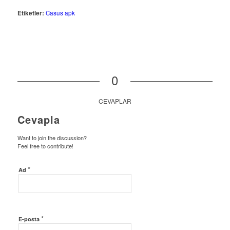
Etiketler:
Casus apk
0
CEVAPLAR
Cevapla
Want to join the discussion?
Feel free to contribute!
*
Ad
*
E-posta