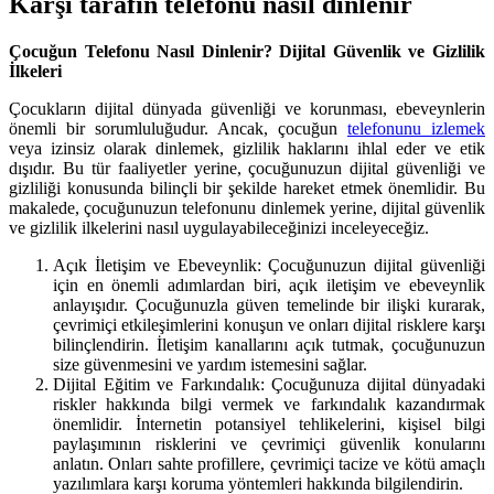
Karşı tarafın telefonu nasıl dinlenir
Çocuğun Telefonu Nasıl Dinlenir? Dijital Güvenlik ve Gizlilik
İlkeleri
Çocukların dijital dünyada güvenliği ve korunması, ebeveynlerin
önemli bir sorumluluğudur. Ancak, çocuğun
telefonunu izlemek
veya izinsiz olarak dinlemek, gizlilik haklarını ihlal eder ve etik
dışıdır. Bu tür faaliyetler yerine, çocuğunuzun dijital güvenliği ve
gizliliği konusunda bilinçli bir şekilde hareket etmek önemlidir. Bu
makalede, çocuğunuzun telefonunu dinlemek yerine, dijital güvenlik
ve gizlilik ilkelerini nasıl uygulayabileceğinizi inceleyeceğiz.
Açık İletişim ve Ebeveynlik: Çocuğunuzun dijital güvenliği
için en önemli adımlardan biri, açık iletişim ve ebeveynlik
anlayışıdır. Çocuğunuzla güven temelinde bir ilişki kurarak,
çevrimiçi etkileşimlerini konuşun ve onları dijital risklere karşı
bilinçlendirin. İletişim kanallarını açık tutmak, çocuğunuzun
size güvenmesini ve yardım istemesini sağlar.
Dijital Eğitim ve Farkındalık: Çocuğunuza dijital dünyadaki
riskler hakkında bilgi vermek ve farkındalık kazandırmak
önemlidir. İnternetin potansiyel tehlikelerini, kişisel bilgi
paylaşımının risklerini ve çevrimiçi güvenlik konularını
anlatın. Onları sahte profillere, çevrimiçi tacize ve kötü amaçlı
yazılımlara karşı koruma yöntemleri hakkında bilgilendirin.