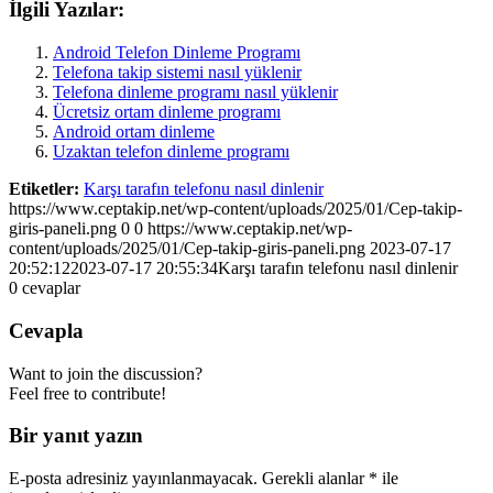
İlgili Yazılar:
Android Telefon Dinleme Programı
Telefona takip sistemi nasıl yüklenir
Telefona dinleme programı nasıl yüklenir
Ücretsiz ortam dinleme programı
Android ortam dinleme
Uzaktan telefon dinleme programı
Etiketler:
Karşı tarafın telefonu nasıl dinlenir
https://www.ceptakip.net/wp-content/uploads/2025/01/Cep-takip-
giris-paneli.png
0
0
https://www.ceptakip.net/wp-
content/uploads/2025/01/Cep-takip-giris-paneli.png
2023-07-17
20:52:12
2023-07-17 20:55:34
Karşı tarafın telefonu nasıl dinlenir
0
cevaplar
Cevapla
Want to join the discussion?
Feel free to contribute!
Bir yanıt yazın
E-posta adresiniz yayınlanmayacak.
Gerekli alanlar
*
ile