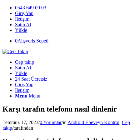
0543 649 09 03
Giriş Yap
İletişim
Satın Al
Yükle
0
Alışveriş Sepeti
Cep takip
Satın Al
Yükle
24 Saat Ücretsiz
Giriş Yap
İletişim
Menu
Menu
Karşı tarafın telefonu nasıl dinlenir
Temmuz 17, 2023
/
0 Yorumlar
/
in
Android Ebeveyn Kontrol
,
Cep
takip
/
tarafından