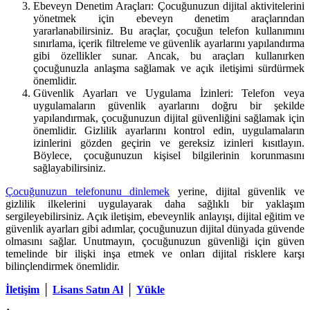
Ebeveyn Denetim Araçları: Çocuğunuzun dijital aktivitelerini
yönetmek için ebeveyn denetim araçlarından
yararlanabilirsiniz. Bu araçlar, çocuğun telefon kullanımını
sınırlama, içerik filtreleme ve güvenlik ayarlarını yapılandırma
gibi özellikler sunar. Ancak, bu araçları kullanırken
çocuğunuzla anlaşma sağlamak ve açık iletişimi sürdürmek
önemlidir.
Güvenlik Ayarları ve Uygulama İzinleri: Telefon veya
uygulamaların güvenlik ayarlarını doğru bir şekilde
yapılandırmak, çocuğunuzun dijital güvenliğini sağlamak için
önemlidir. Gizlilik ayarlarını kontrol edin, uygulamaların
izinlerini gözden geçirin ve gereksiz izinleri kısıtlayın.
Böylece, çocuğunuzun kişisel bilgilerinin korunmasını
sağlayabilirsiniz.
Çocuğunuzun telefonunu dinlemek
yerine, dijital güvenlik ve
gizlilik ilkelerini uygulayarak daha sağlıklı bir yaklaşım
sergileyebilirsiniz. Açık iletişim, ebeveynlik anlayışı, dijital eğitim ve
güvenlik ayarları gibi adımlar, çocuğunuzun dijital dünyada güvende
olmasını sağlar. Unutmayın, çocuğunuzun güvenliği için güven
temelinde bir ilişki inşa etmek ve onları dijital risklere karşı
bilinçlendirmek önemlidir.
İletişim
│
Lisans Satın Al
│
Yükle