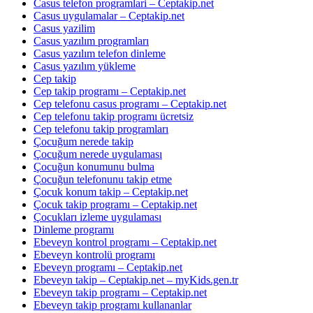
Casus telefon programlari – Ceptakip.net
Casus uygulamalar – Ceptakip.net
Casus yazilim
Casus yazılım programları
Casus yazılım telefon dinleme
Casus yazılım yükleme
Cep takip
Cep takip programı – Ceptakip.net
Cep telefonu casus programı – Ceptakip.net
Cep telefonu takip programı ücretsiz
Cep telefonu takip programları
Çocuğum nerede takip
Çocuğum nerede uygulaması
Çocuğun konumunu bulma
Çocuğun telefonunu takip etme
Çocuk konum takip – Ceptakip.net
Çocuk takip programı – Ceptakip.net
Çocukları izleme uygulaması
Dinleme programı
Ebeveyn kontrol programı – Ceptakip.net
Ebeveyn kontrolü programı
Ebeveyn programı – Ceptakip.net
Ebeveyn takip – Ceptakip.net – myKids.gen.tr
Ebeveyn takip programı – Ceptakip.net
Ebeveyn takip programı kullananlar