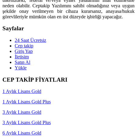
ülkenizdeki, federal ve/veya eyalet yasalarının ihlal edilmesine
neden olabilir. Ceptakip Yazılımını sahibi olmadığınız veya uygun
şekilde onay verilmeyen bir cihaza kurarsanız, anayasa/hukuk
görevlileriyle mümkün olan en üst düzeyde işbirliği yapacağız.
Sayfalar
24 Saat Ücretsiz
Cep takip
Giriş Yap
İletişim
Satın Al
Yükle
CEP TAKİP FİYATLARI
1 Aylık Lisans Gold
1 Aylık Lisans Gold Plus
3 Aylık Lisans Gold
3 Aylık Lisans Gold Plus
6 Aylık Lisans Gold