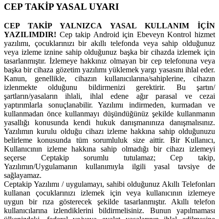
CEP TAKİP YASAL UYARI
CEP TAKİP YALNIZCA YASAL KULLANIM İÇİN
YAZILIMDIR!
Cep takip Android için Ebeveyn Kontrol hizmet
yazılımı, çocuklarınızı bir akıllı telefonda veya sahip olduğunuz
veya izleme iznine sahip olduğunuz başka bir cihazda izlemek için
tasarlanmıştır. İzlemeye hakkınız olmayan bir cep telefonuna veya
başka bir cihaza gözetim yazılımı yüklemek yargı yasasını ihlal eder.
Kanun, genellikle, cihazın kullanıcılarına/sahiplerine, cihazın
izlenmekte olduğunu bildirmenizi gerektirir. Bu şartın/
şartların/yasaların ihlali, ihlal edene ağır parasal ve cezai
yaptırımlarla sonuçlanabilir. Yazılımı indirmeden, kurmadan ve
kullanmadan önce kullanmayı düşündüğünüz şekilde kullanmanın
yasallığı konusunda kendi hukuk danışmanınıza danışmalısınız.
Yazılımın kurulu olduğu cihazı izleme hakkına sahip olduğunuzu
belirleme konusunda tüm sorumluluk size aittir. Bir Kullanıcı,
Kullanıcının izleme hakkına sahip olmadığı bir cihazı izlemeyi
seçerse Ceptakip sorumlu tutulamaz; Cep takip,
Yazılımın/Uygulamanın kullanımıyla ilgili yasal tavsiye de
sağlayamaz.
Ceptakip Yazılımı / uygulamayı, sahibi olduğunuz Akıllı Telefonları
kullanan çocuklarınızı izlemek için veya kullanıcının izlemeye
uygun bir rıza gösterecek şekilde tasarlanmıştır. Akıllı telefon
kullanıcılarına izlendiklerini bildirmelisiniz. Bunun yapılmaması