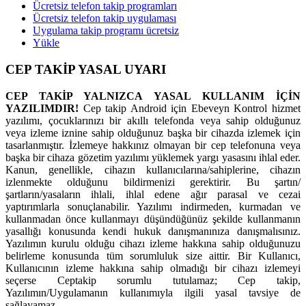
Ücretsiz telefon takip programları
Ücretsiz telefon takip uygulaması
Uygulama takip programı ücretsiz
Yükle
CEP TAKİP YASAL UYARI
CEP TAKİP YALNIZCA YASAL KULLANIM İÇİN
YAZILIMDIR!
Cep takip Android için Ebeveyn Kontrol hizmet
yazılımı, çocuklarınızı bir akıllı telefonda veya sahip olduğunuz
veya izleme iznine sahip olduğunuz başka bir cihazda izlemek için
tasarlanmıştır. İzlemeye hakkınız olmayan bir cep telefonuna veya
başka bir cihaza gözetim yazılımı yüklemek yargı yasasını ihlal eder.
Kanun, genellikle, cihazın kullanıcılarına/sahiplerine, cihazın
izlenmekte olduğunu bildirmenizi gerektirir. Bu şartın/
şartların/yasaların ihlali, ihlal edene ağır parasal ve cezai
yaptırımlarla sonuçlanabilir. Yazılımı indirmeden, kurmadan ve
kullanmadan önce kullanmayı düşündüğünüz şekilde kullanmanın
yasallığı konusunda kendi hukuk danışmanınıza danışmalısınız.
Yazılımın kurulu olduğu cihazı izleme hakkına sahip olduğunuzu
belirleme konusunda tüm sorumluluk size aittir. Bir Kullanıcı,
Kullanıcının izleme hakkına sahip olmadığı bir cihazı izlemeyi
seçerse Ceptakip sorumlu tutulamaz; Cep takip,
Yazılımın/Uygulamanın kullanımıyla ilgili yasal tavsiye de
sağlayamaz.