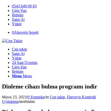
0543 649 09 03
Giriş Yap
İletişim
Satın Al
Yükle
0
Alışveriş Sepeti
Cep takip
Satın Al
Yükle
24 Saat Ücretsiz
Giriş Yap
İletişim
Menu
Menu
Dinleme cihazı bulma programı indir
Mayıs 23, 2023
/
0 Yorumlar
/
in
Cep takip
,
Ebeveyn Kontrolü
Uygulama
/
tarafından