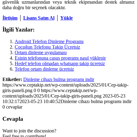
güvenlik uzmanlarından veya teknik ekipmandan destek almanız
daha doğru bir seçenek olacaktır.
İletişim
│
Lisans Satın Al
│
Yükle
İlgili Yazılar:
Android Telefon Dinleme Programı
Çocuğun Telefonu Takip Ücretsiz
Ortam dinleme uygulaması
Esinin telefonuna casus programı nasıl yüklenir
Hedef telefon olmadan whatsapp takip ücretsiz
Telefon ortam dinleme ücretsiz
Etiketler:
Dinleme cihazı bulma programı indir
https://www.ceptakip.net/wp-content/uploads/2025/01/Cep-takip-
giris-paneli.png
0
0
https://www.ceptakip.net/wp-
content/uploads/2025/01/Cep-takip-giris-paneli.png
2023-05-23
10:32:17
2023-05-23 10:40:52
Dinleme cihazı bulma programı indir
0
cevaplar
Cevapla
Want to join the discussion?
Feel free to contribute!