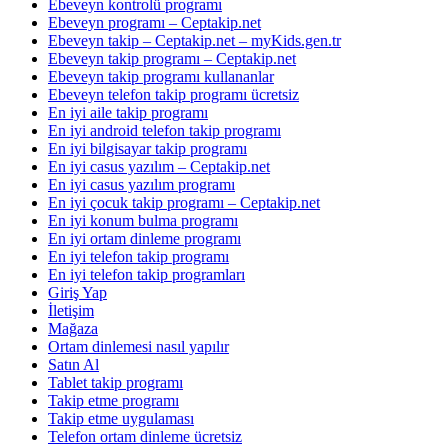
Ebeveyn kontrolü programı
Ebeveyn programı – Ceptakip.net
Ebeveyn takip – Ceptakip.net – myKids.gen.tr
Ebeveyn takip programı – Ceptakip.net
Ebeveyn takip programı kullananlar
Ebeveyn telefon takip programı ücretsiz
En iyi aile takip programı
En iyi android telefon takip programı
En iyi bilgisayar takip programı
En iyi casus yazılım – Ceptakip.net
En iyi casus yazılım programı
En iyi çocuk takip programı – Ceptakip.net
En iyi konum bulma programı
En iyi ortam dinleme programı
En iyi telefon takip programı
En iyi telefon takip programları
Giriş Yap
İletişim
Mağaza
Ortam dinlemesi nasıl yapılır
Satın Al
Tablet takip programı
Takip etme programı
Takip etme uygulaması
Telefon ortam dinleme ücretsiz