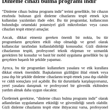
Dinleme cihazı bulma programı indir
“Dinleme cihazı bulma programı indir” terimi genellikle, bir cihazın
etrafında bulunan gizli dinleme cihazlarını tespit etmek için
kullanılan yazılımları ifade eder. Bu tür programlar, kullanıcının
bulunduğu ortamdaki potansiyel gizli mikrofonları veya casus
cihazları tespit etmeyi amaçlar.
Ancak, dikkat etmeniz gereken önemli bir nokta, bu tür
programların gerçekten etkili olup olmadığı ve genel olarak
kullanıcılar tarafından kullanılabilirliği konusudur. Gizli dinleme
cihazlarının tespiti, profesyonel teknik ekipman ve uzmanlık
gerektiren bir konudur ve basit bir mobil uygulama genellikle bu işi
gerçekten başarılı bir şekilde yapamaz.
Ayrıca, bu tür programları kullanırken yasalara ve etik kurallara
dikkat etmek önemlidir. Başkalarının gizliliğini ihlal etmek veya
yasa dışı bir şekilde dinleme cihazlarını tespit etmek yasa dışı olabilir
ve ciddi sonuçlara yol açabilir. Bu tür durumlarla karşılaşıyorsanız,
yerel yasalara danışmak ve profesyonel bir güvenlik ekibinden
yardım almak daha uygun olacaktır.
Özetlemek gerekirse, “dinleme cihazı bulma programı indir” olarak
adlandırılan uygulamaların etkinliği ve güvenilirliği sınırlı olabilir.
Gizli dinleme cihazlarını tespit etme ihtiyacınız varsa, profesyonel