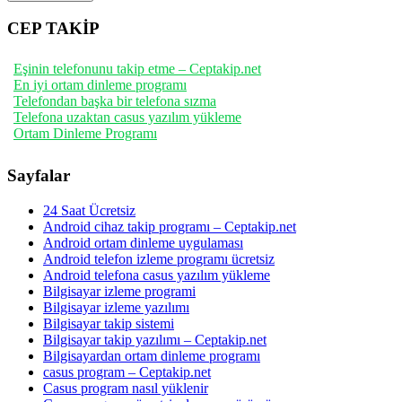
CEP TAKİP
Eşinin telefonunu takip etme – Ceptakip.net
En iyi ortam dinleme programı
Telefondan başka bir telefona sızma
Telefona uzaktan casus yazılım yükleme
Ortam Dinleme Programı
Sayfalar
24 Saat Ücretsiz
Android cihaz takip programı – Ceptakip.net
Android ortam dinleme uygulaması
Android telefon izleme programı ücretsiz
Android telefona casus yazılım yükleme
Bilgisayar izleme programi
Bilgisayar izleme yazılımı
Bilgisayar takip sistemi
Bilgisayar takip yazılımı – Ceptakip.net
Bilgisayardan ortam dinleme programı
casus program – Ceptakip.net
Casus program nasıl yüklenir