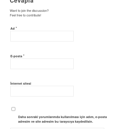
Cevapla
Want to join the discussion?
Feel free to contribute!
*
Ad
*
E-posta
İnternet sitesi
Daha sonraki yorumlarımda kullanılması için adım, e-posta
adresim ve site adresim bu tarayıcıya kaydedilsin.