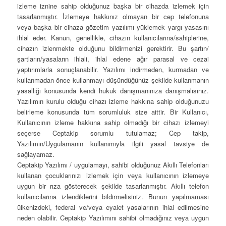
izleme iznine sahip olduğunuz başka bir cihazda izlemek için
tasarlanmıştır. İzlemeye hakkınız olmayan bir cep telefonuna
veya başka bir cihaza gözetim yazılımı yüklemek yargı yasasını
ihlal eder. Kanun, genellikle, cihazın kullanıcılarına/sahiplerine,
cihazın izlenmekte olduğunu bildirmenizi gerektirir. Bu şartın/
şartların/yasaların ihlali, ihlal edene ağır parasal ve cezai
yaptırımlarla sonuçlanabilir. Yazılımı indirmeden, kurmadan ve
kullanmadan önce kullanmayı düşündüğünüz şekilde kullanmanın
yasallığı konusunda kendi hukuk danışmanınıza danışmalısınız.
Yazılımın kurulu olduğu cihazı izleme hakkına sahip olduğunuzu
belirleme konusunda tüm sorumluluk size aittir. Bir Kullanıcı,
Kullanıcının izleme hakkına sahip olmadığı bir cihazı izlemeyi
seçerse Ceptakip sorumlu tutulamaz; Cep takip,
Yazılımın/Uygulamanın kullanımıyla ilgili yasal tavsiye de
sağlayamaz.
Ceptakip Yazılımı / uygulamayı, sahibi olduğunuz Akıllı Telefonları
kullanan çocuklarınızı izlemek için veya kullanıcının izlemeye
uygun bir rıza gösterecek şekilde tasarlanmıştır. Akıllı telefon
kullanıcılarına izlendiklerini bildirmelisiniz. Bunun yapılmaması
ülkenizdeki, federal ve/veya eyalet yasalarının ihlal edilmesine
neden olabilir. Ceptakip Yazılımını sahibi olmadığınız veya uygun