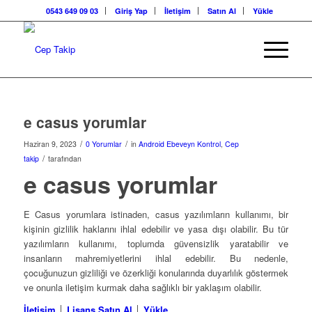
0543 649 09 03
Giriş Yap
İletişim
Satın Al
Yükle
e casus yorumlar
/
/
Haziran 9, 2023
0 Yorumlar
in
Android Ebeveyn Kontrol
,
Cep
/
takip
tarafından
e casus yorumlar
E Casus yorumlara istinaden, casus yazılımların kullanımı, bir
kişinin gizlilik haklarını ihlal edebilir ve yasa dışı olabilir. Bu tür
yazılımların kullanımı, toplumda güvensizlik yaratabilir ve
insanların mahremiyetlerini ihlal edebilir. Bu nedenle,
çocuğunuzun gizliliği ve özerkliği konularında duyarlılık göstermek
ve onunla iletişim kurmak daha sağlıklı bir yaklaşım olabilir.
İletişim
│
Lisans Satın Al
│
Yükle