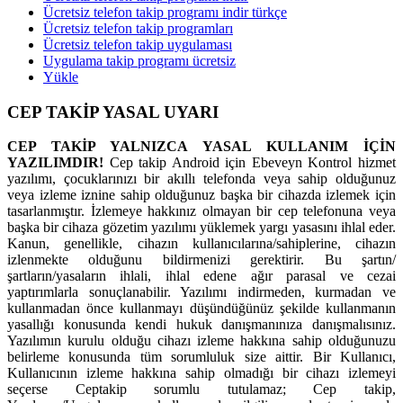
Ücretsiz telefon takip programı indir türkçe
Ücretsiz telefon takip programları
Ücretsiz telefon takip uygulaması
Uygulama takip programı ücretsiz
Yükle
CEP TAKİP YASAL UYARI
CEP TAKİP YALNIZCA YASAL KULLANIM İÇİN
YAZILIMDIR!
Cep takip Android için Ebeveyn Kontrol hizmet
yazılımı, çocuklarınızı bir akıllı telefonda veya sahip olduğunuz
veya izleme iznine sahip olduğunuz başka bir cihazda izlemek için
tasarlanmıştır. İzlemeye hakkınız olmayan bir cep telefonuna veya
başka bir cihaza gözetim yazılımı yüklemek yargı yasasını ihlal eder.
Kanun, genellikle, cihazın kullanıcılarına/sahiplerine, cihazın
izlenmekte olduğunu bildirmenizi gerektirir. Bu şartın/
şartların/yasaların ihlali, ihlal edene ağır parasal ve cezai
yaptırımlarla sonuçlanabilir. Yazılımı indirmeden, kurmadan ve
kullanmadan önce kullanmayı düşündüğünüz şekilde kullanmanın
yasallığı konusunda kendi hukuk danışmanınıza danışmalısınız.
Yazılımın kurulu olduğu cihazı izleme hakkına sahip olduğunuzu
belirleme konusunda tüm sorumluluk size aittir. Bir Kullanıcı,
Kullanıcının izleme hakkına sahip olmadığı bir cihazı izlemeyi
seçerse Ceptakip sorumlu tutulamaz; Cep takip,