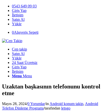
0543 649 09 03
Giriş Yap
İletişim
Satın Al
Yükle
0
Alışveriş Sepeti
Cep takip
Satın Al
Yükle
24 Saat Ücretsiz
Giriş Yap
İletişim
Menu
Menu
Uzaktan başkasının telefonunu kontrol
etme
Mayıs 28, 2024
/
0 Yorumlar
/
in
Android konum takip
,
Android
Telefon Dinleme Programı
/
tarafından
letsgo