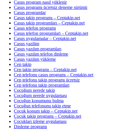
Casus program nasıl yüklenir
Casus programı ücretsiz deneme sürümü
Casus programlar
Casus takip programı – Ceptakip.net
Casus takip programları – Ceptakip.net
Casus telefon programı
Casus telefon programlari – Ceptakip.net
Casus uygulamalar – Ceptakip.net
Casus yazilim
Casus yazılım programları
Casus yazılım telefon dinleme
Casus yazılım yükleme
Cep takip
Cep takip programı – Ceptakip.net
Cep telefonu casus programı – Ceptakip.net
Cep telefonu takip programı ücretsiz
Cep telefonu takip programları
Çocuğum nerede takip
Çocuğum nerede uygulaması
Çocuğun konumunu bulma
Çocuğun telefonunu takip etme
Çocuk konum takip – Ceptakip.net
Çocuk takip programı – Ceptakip.net
Çocukları izleme uygulaması
Dinleme programı