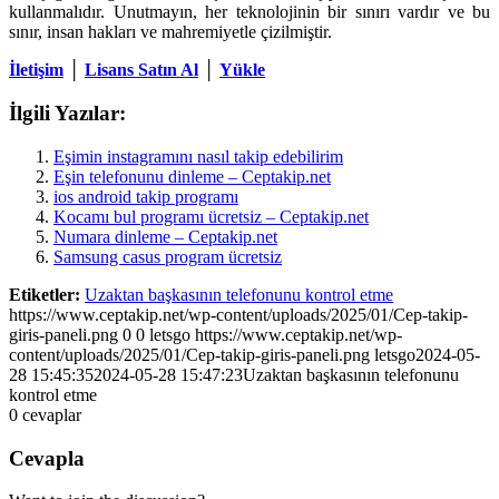
kullanmalıdır. Unutmayın, her teknolojinin bir sınırı vardır ve bu
sınır, insan hakları ve mahremiyetle çizilmiştir.
İletişim
│
Lisans Satın Al
│
Yükle
İlgili Yazılar:
Eşimin instagramını nasıl takip edebilirim
Eşin telefonunu dinleme – Ceptakip.net
ios android takip programı
Kocamı bul programı ücretsiz – Ceptakip.net
Numara dinleme – Ceptakip.net
Samsung casus program ücretsiz
Etiketler:
Uzaktan başkasının telefonunu kontrol etme
https://www.ceptakip.net/wp-content/uploads/2025/01/Cep-takip-
giris-paneli.png
0
0
letsgo
https://www.ceptakip.net/wp-
content/uploads/2025/01/Cep-takip-giris-paneli.png
letsgo
2024-05-
28 15:45:35
2024-05-28 15:47:23
Uzaktan başkasının telefonunu
kontrol etme
0
cevaplar
Cevapla