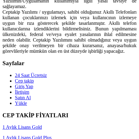
Yazılımın/Uygulamanın kullanımıyla ilgili yasal tavsiye de
sağlayamaz.
Ceptakip Yazılımı / uygulamayı, sahibi olduğunuz Akıllı Telefonları
kullanan çocuklarınızı izlemek için veya kullanıcının izlemeye
uygun bir rıza gösterecek şekilde tasarlanmıştır. Akıllı telefon
kullanıcılarına izlendiklerini bildirmelisiniz. Bunun yapılmaması
ülkenizdeki, federal ve/veya eyalet yasalarının ihlal edilmesine
neden olabilir. Ceptakip Yazılımını sahibi olmadığınız veya uygun
şekilde onay verilmeyen bir cihaza kurarsanız, anayasa/hukuk
görevlileriyle mümkün olan en üst düzeyde işbirliği yapacağız.
Sayfalar
24 Saat Ücretsiz
Cep takip
Giriş Yap
İletişim
Satın Al
Yükle
CEP TAKİP FİYATLARI
1 Aylık Lisans Gold
1 Aylık Lisans Gold Plus