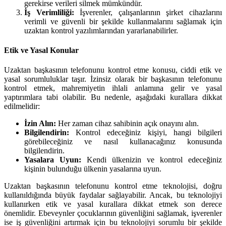
gerekirse verileri silmek mümkündür.
İş Verimliliği:
İşverenler, çalışanlarının şirket cihazlarını
verimli ve güvenli bir şekilde kullanmalarını sağlamak için
uzaktan kontrol yazılımlarından yararlanabilirler.
Etik ve Yasal Konular
Uzaktan başkasının telefonunu kontrol etme konusu, ciddi etik ve
yasal sorumluluklar taşır. İzinsiz olarak bir başkasının telefonunu
kontrol etmek, mahremiyetin ihlali anlamına gelir ve yasal
yaptırımlara tabi olabilir. Bu nedenle, aşağıdaki kurallara dikkat
edilmelidir:
İzin Alın:
Her zaman cihaz sahibinin açık onayını alın.
Bilgilendirin:
Kontrol edeceğiniz kişiyi, hangi bilgileri
görebileceğiniz ve nasıl kullanacağınız konusunda
bilgilendirin.
Yasalara Uyun:
Kendi ülkenizin ve kontrol edeceğiniz
kişinin bulunduğu ülkenin yasalarına uyun.
Uzaktan başkasının telefonunu kontrol etme teknolojisi, doğru
kullanıldığında büyük faydalar sağlayabilir. Ancak, bu teknolojiyi
kullanırken etik ve yasal kurallara dikkat etmek son derece
önemlidir. Ebeveynler çocuklarının güvenliğini sağlamak, işverenler
ise iş güvenliğini artırmak için bu teknolojiyi sorumlu bir şekilde