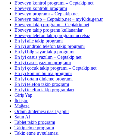
Ebeveyn kontrol programı – Ceptakip.net
Ebeveyn kontrolü programı
Ebeveyn programı – Ceptakip.net
Ebeveyn takip – Ceptakip.net – myKids.gen.tr
Ebeveyn takip programı – Ceptakip.net
Ebeveyn takip programı kullananlar
Ebeveyn telefon takip programı ücretsiz
En iyi aile takip programı
En iyi android telefon takip programı
En iyi bilgisayar takip programı
En iyi casus yazılım – Ceptakip.net
En iyi casus yazılım programı
En iyi çocuk takip programı – Ceptakip.net
En iyi konum bulma programı
En iyi ortam dinleme programı
En iyi telefon takip programı
En iyi telefon takip programları
Giriş Yap
İletişim
Mağaza
Ortam dinlemesi nasıl yapılır
Satın Al
Tablet takip programı
Takip etme programı
Takip etme uygulaması