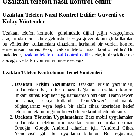
Uzaktan telefon nasıl kontrol edilir
Uzaktan Telefon Nasıl Kontrol Edilir: Güvenli ve
Kolay Yöntemler
Uzaktan telefon kontrolü, günümüzde dijital çağın vazgeçilmez
araçlarından biri haline gelmiştir. İş veya güvenlik amaçlı kullanılan
bu yöntemler, kullanıcılara cihazlarını herhangi bir yerden kontrol
etme imkanı sunar. Peki, uzaktan telefon nasıl kontrol edilir? Bu
makalede,
uzaktan telefon nasıl kontrol edilir
, detaylı bir şekilde ele
alacağız ve farklı yöntemleri inceleyeceğiz.
Uzaktan Telefon Kontrolünün Temel Yöntemleri
Uzaktan Erişim Yazılımları:
Uzaktan erişim yazılımları,
kullanıcılara başka bir cihaza bağlanarak uzaktan kontrol
imkanı sunar. Popüler uygulamalardan biri olan TeamViewer,
bu amaçla sıkça kullanılır. TeamViewer’ı kullanarak,
bilgisayarınız veya başka bir akıllı cihaz üzerinden hedef
telefonun ekranını görüntüleyebilir ve kontrol edebilirsiniz.
Uzaktan Yönetim Uygulamaları:
Bazı mobil uygulamalar,
kullanıcılara telefonlarını uzaktan yönetme imkanı sunar.
Örneğin, Google Android cihazları için “Android Cihaz
Yöneticisi” gibi bir uygulama bulunur. Bu uygulama,