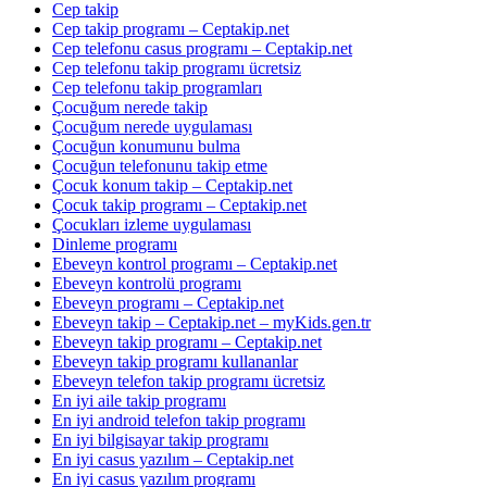
Cep takip
Cep takip programı – Ceptakip.net
Cep telefonu casus programı – Ceptakip.net
Cep telefonu takip programı ücretsiz
Cep telefonu takip programları
Çocuğum nerede takip
Çocuğum nerede uygulaması
Çocuğun konumunu bulma
Çocuğun telefonunu takip etme
Çocuk konum takip – Ceptakip.net
Çocuk takip programı – Ceptakip.net
Çocukları izleme uygulaması
Dinleme programı
Ebeveyn kontrol programı – Ceptakip.net
Ebeveyn kontrolü programı
Ebeveyn programı – Ceptakip.net
Ebeveyn takip – Ceptakip.net – myKids.gen.tr
Ebeveyn takip programı – Ceptakip.net
Ebeveyn takip programı kullananlar
Ebeveyn telefon takip programı ücretsiz
En iyi aile takip programı
En iyi android telefon takip programı
En iyi bilgisayar takip programı
En iyi casus yazılım – Ceptakip.net
En iyi casus yazılım programı