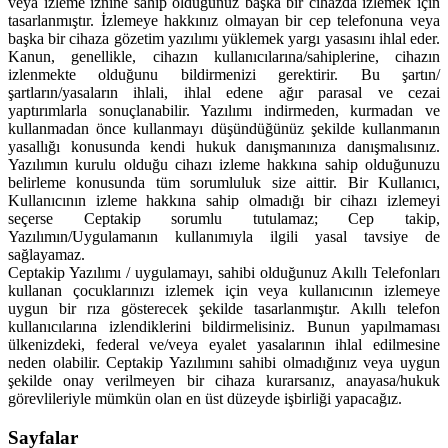
veya izleme iznine sahip olduğunuz başka bir cihazda izlemek için
tasarlanmıştır. İzlemeye hakkınız olmayan bir cep telefonuna veya
başka bir cihaza gözetim yazılımı yüklemek yargı yasasını ihlal eder.
Kanun, genellikle, cihazın kullanıcılarına/sahiplerine, cihazın
izlenmekte olduğunu bildirmenizi gerektirir. Bu şartın/
şartların/yasaların ihlali, ihlal edene ağır parasal ve cezai
yaptırımlarla sonuçlanabilir. Yazılımı indirmeden, kurmadan ve
kullanmadan önce kullanmayı düşündüğünüz şekilde kullanmanın
yasallığı konusunda kendi hukuk danışmanınıza danışmalısınız.
Yazılımın kurulu olduğu cihazı izleme hakkına sahip olduğunuzu
belirleme konusunda tüm sorumluluk size aittir. Bir Kullanıcı,
Kullanıcının izleme hakkına sahip olmadığı bir cihazı izlemeyi
seçerse Ceptakip sorumlu tutulamaz; Cep takip,
Yazılımın/Uygulamanın kullanımıyla ilgili yasal tavsiye de
sağlayamaz.
Ceptakip Yazılımı / uygulamayı, sahibi olduğunuz Akıllı Telefonları
kullanan çocuklarınızı izlemek için veya kullanıcının izlemeye
uygun bir rıza gösterecek şekilde tasarlanmıştır. Akıllı telefon
kullanıcılarına izlendiklerini bildirmelisiniz. Bunun yapılmaması
ülkenizdeki, federal ve/veya eyalet yasalarının ihlal edilmesine
neden olabilir. Ceptakip Yazılımını sahibi olmadığınız veya uygun
şekilde onay verilmeyen bir cihaza kurarsanız, anayasa/hukuk
görevlileriyle mümkün olan en üst düzeyde işbirliği yapacağız.
Sayfalar