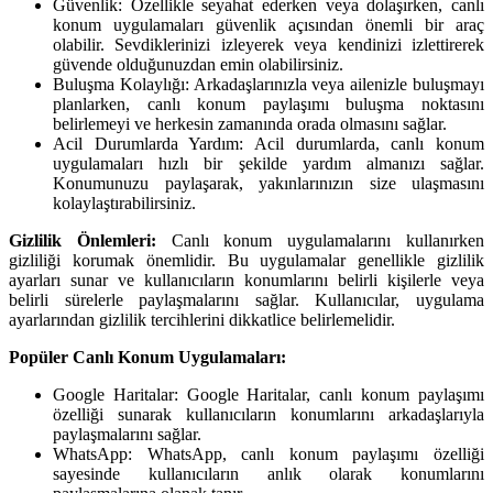
Güvenlik: Özellikle seyahat ederken veya dolaşırken, canlı
konum uygulamaları güvenlik açısından önemli bir araç
olabilir. Sevdiklerinizi izleyerek veya kendinizi izlettirerek
güvende olduğunuzdan emin olabilirsiniz.
Buluşma Kolaylığı: Arkadaşlarınızla veya ailenizle buluşmayı
planlarken, canlı konum paylaşımı buluşma noktasını
belirlemeyi ve herkesin zamanında orada olmasını sağlar.
Acil Durumlarda Yardım: Acil durumlarda, canlı konum
uygulamaları hızlı bir şekilde yardım almanızı sağlar.
Konumunuzu paylaşarak, yakınlarınızın size ulaşmasını
kolaylaştırabilirsiniz.
Gizlilik Önlemleri:
Canlı konum uygulamalarını kullanırken
gizliliği korumak önemlidir. Bu uygulamalar genellikle gizlilik
ayarları sunar ve kullanıcıların konumlarını belirli kişilerle veya
belirli sürelerle paylaşmalarını sağlar. Kullanıcılar, uygulama
ayarlarından gizlilik tercihlerini dikkatlice belirlemelidir.
Popüler Canlı Konum Uygulamaları:
Google Haritalar: Google Haritalar, canlı konum paylaşımı
özelliği sunarak kullanıcıların konumlarını arkadaşlarıyla
paylaşmalarını sağlar.
WhatsApp: WhatsApp, canlı konum paylaşımı özelliği
sayesinde kullanıcıların anlık olarak konumlarını