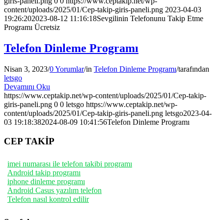
giris-paneli.png
0
0
https://www.ceptakip.net/wp-
content/uploads/2025/01/Cep-takip-giris-paneli.png
2023-04-03
19:26:20
2023-08-12 11:16:18
Sevgilinin Telefonunu Takip Etme
Programı Ücretsiz
Telefon Dinleme Programı
Nisan 3, 2023
/
0 Yorumlar
/
in
Telefon Dinleme Programı
/
tarafından
letsgo
Devamını Oku
https://www.ceptakip.net/wp-content/uploads/2025/01/Cep-takip-
giris-paneli.png
0
0
letsgo
https://www.ceptakip.net/wp-
content/uploads/2025/01/Cep-takip-giris-paneli.png
letsgo
2023-04-
03 19:18:38
2024-08-09 10:41:56
Telefon Dinleme Programı
CEP TAKİP
imei numarası ile telefon takibi programı
Android takip programı
iphone dinleme programı
Android Casus yazılım telefon
Telefon nasıl kontrol edilir