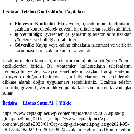
Uzaktan Telefon Kontrolünün Faydaları
Ebeveyn Kontrolü:
Ebeveynler, çocuklarının telefonlarını
uzaktan kontrol ederek güvenli bir dijital ortam sağlayabilirler.
İş Verimliliği:
İşverenler, çalışanların iş telefonlarını uzaktan
yöneterek verimliliği artırabilirler.
Güvenlik:
Kayıp veya çalıntı cihazların izlenmesi ve verilerin
korunması için uzaktan kontrol önemlidir.
Uzaktan telefon kontrolü, modern teknolojinin sunduğu en önemli
özelliklerden biridir. Bu yöntemler, kullanıcıların telefonlarını
herhangi bir yerden kolayca yönetmelerini sağlar. Hangi yöntemin
en uygun olduğunu belirlemek için ihtiyaçlarınızı ve tercihlerinizi
dikkate alarak doğru uygulamayı seçebilirsiniz. Uzaktan telefon
kontrolü, güvenlik, verimlilik ve pratiklik açısından büyük avantajlar
sunar.
İletişim
│
Lisans Satın Al
│
Yükle
https://www.ceptakip.net/wp-content/uploads/2025/01/Cep-takip-
giris-paneli.png
0
0
letsgo
https://www.ceptakip.net/wp-
content/uploads/2025/01/Cep-takip-giris-paneli.png
letsgo
2024-05-
28 17:06:48
2024-05-28 17:08:20
Uzaktan telefon nasıl kontrol edilir