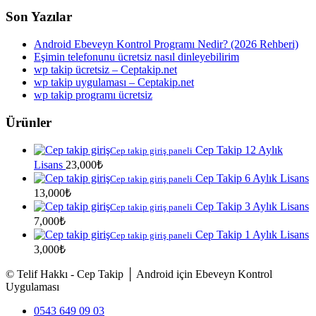
Son Yazılar
Android Ebeveyn Kontrol Programı Nedir? (2026 Rehberi)
Eşimin telefonunu ücretsiz nasıl dinleyebilirim
wp takip ücretsiz – Ceptakip.net
wp takip uygulaması – Ceptakip.net
wp takip programı ücretsiz
Ürünler
Cep Takip 12 Aylık
Cep takip giriş paneli
Lisans
23,000
₺
Cep Takip 6 Aylık Lisans
Cep takip giriş paneli
13,000
₺
Cep Takip 3 Aylık Lisans
Cep takip giriş paneli
7,000
₺
Cep Takip 1 Aylık Lisans
Cep takip giriş paneli
3,000
₺
© Telif Hakkı - Cep Takip │ Android için Ebeveyn Kontrol
Uygulaması
0543 649 09 03