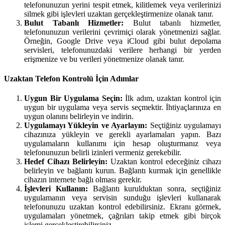
telefonunuzun yerini tespit etmek, kilitlemek veya verilerinizi
silmek gibi işlevleri uzaktan gerçekleştirmenize olanak tanır.
Bulut Tabanlı Hizmetler:
Bulut tabanlı hizmetler,
telefonunuzun verilerini çevrimiçi olarak yönetmenizi sağlar.
Örneğin, Google Drive veya iCloud gibi bulut depolama
servisleri, telefonunuzdaki verilere herhangi bir yerden
erişmenize ve bu verileri yönetmenize olanak tanır.
Uzaktan Telefon Kontrolü İçin Adımlar
Uygun Bir Uygulama Seçin:
İlk adım, uzaktan kontrol için
uygun bir uygulama veya servis seçmektir. İhtiyaçlarınıza en
uygun olanını belirleyin ve indirin.
Uygulamayı Yükleyin ve Ayarlayın:
Seçtiğiniz uygulamayı
cihazınıza yükleyin ve gerekli ayarlamaları yapın. Bazı
uygulamaların kullanımı için hesap oluşturmanız veya
telefonunuzun belirli izinleri vermeniz gerekebilir.
Hedef Cihazı Belirleyin:
Uzaktan kontrol edeceğiniz cihazı
belirleyin ve bağlantı kurun. Bağlantı kurmak için genellikle
cihazın internete bağlı olması gerekir.
İşlevleri Kullanın:
Bağlantı kurulduktan sonra, seçtiğiniz
uygulamanın veya servisin sunduğu işlevleri kullanarak
telefonunuzu uzaktan kontrol edebilirsiniz. Ekranı görmek,
uygulamaları yönetmek, çağrıları takip etmek gibi birçok
işlemi gerçekleştirebilirsiniz.