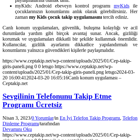
paylaşmalarına olanak tanır.
myKids: Android ebeveyn kontrol programı
myKids
ile
çocuklarınızın konumlarını anlık olarak görebilirsiniz. Her
zaman
my Kids çocuk takip uygulamasını
tercih ediniz.
Canlı konum uygulamaları, güvenlik, buluşma kolaylığı ve acil
durumlarda yardım gibi birçok avantaj sunar. Ancak, gizliliği
korumak ve uygulamaları dikkatli bir şekilde kullanmak önemlidir.
Kullanıcılar, gizlilik ayarlarını dikkatlice yapılandırmalı ve
konumlarını yalnızca güvendikleri kişilerle paylaşmalıdır.
https://www.ceptakip.net/wp-content/uploads/2025/01/Cep-takip-
giris-paneli.png
0
0
letsgo
https://www.ceptakip.net/wp-
content/uploads/2025/01/Cep-takip-giris-paneli.png
letsgo
2024-03-
20 16:00:41
2024-03-20 16:05:16
Canlı konum uygulaması –
Ceptakip.net
Sevgilinin Telefonunu Takip Etme
Programı Ücretsiz
Nisan 3, 2023
/
0 Yorumlar
/
in
En İyi Telefon Takip Programı
,
Telefon
Dinleme Programı
/
tarafından
Devamını Oku
https://www.ceptakip.net/wp-content/uploads/2025/01/Cep-takip-