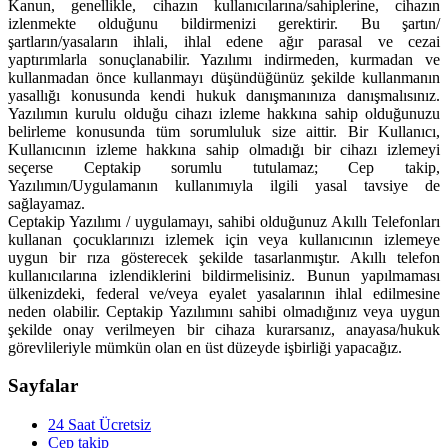
Kanun, genellikle, cihazın kullanıcılarına/sahiplerine, cihazın
izlenmekte olduğunu bildirmenizi gerektirir. Bu şartın/
şartların/yasaların ihlali, ihlal edene ağır parasal ve cezai
yaptırımlarla sonuçlanabilir. Yazılımı indirmeden, kurmadan ve
kullanmadan önce kullanmayı düşündüğünüz şekilde kullanmanın
yasallığı konusunda kendi hukuk danışmanınıza danışmalısınız.
Yazılımın kurulu olduğu cihazı izleme hakkına sahip olduğunuzu
belirleme konusunda tüm sorumluluk size aittir. Bir Kullanıcı,
Kullanıcının izleme hakkına sahip olmadığı bir cihazı izlemeyi
seçerse Ceptakip sorumlu tutulamaz; Cep takip,
Yazılımın/Uygulamanın kullanımıyla ilgili yasal tavsiye de
sağlayamaz.
Ceptakip Yazılımı / uygulamayı, sahibi olduğunuz Akıllı Telefonları
kullanan çocuklarınızı izlemek için veya kullanıcının izlemeye
uygun bir rıza gösterecek şekilde tasarlanmıştır. Akıllı telefon
kullanıcılarına izlendiklerini bildirmelisiniz. Bunun yapılmaması
ülkenizdeki, federal ve/veya eyalet yasalarının ihlal edilmesine
neden olabilir. Ceptakip Yazılımını sahibi olmadığınız veya uygun
şekilde onay verilmeyen bir cihaza kurarsanız, anayasa/hukuk
görevlileriyle mümkün olan en üst düzeyde işbirliği yapacağız.
Sayfalar
24 Saat Ücretsiz
Cep takip