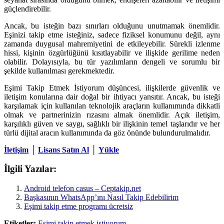
güçlendirebilir.
Ancak, bu isteğin bazı sınırları olduğunu unutmamak önemlidir.
Eşinizi takip etme isteğiniz, sadece fiziksel konumunu değil, aynı
zamanda duygusal mahremiyetini de etkileyebilir. Sürekli izlenme
hissi, kişinin özgürlüğünü kısıtlayabilir ve ilişkide gerilime neden
olabilir. Dolayısıyla, bu tür yazılımların dengeli ve sorumlu bir
şekilde kullanılması gerekmektedir.
Eşimi Takip Etmek İstiyorum düşüncesi, ilişkilerde güvenlik ve
iletişim konularına dair doğal bir ihtiyacı yansıtır. Ancak, bu isteği
karşılamak için kullanılan teknolojik araçların kullanımında dikkatli
olmak ve partnerinizin rızasını almak önemlidir. Açık iletişim,
karşılıklı güven ve saygı, sağlıklı bir ilişkinin temel taşlarıdır ve her
türlü dijital aracın kullanımında da göz önünde bulundurulmalıdır.
İletişim
│
Lisans Satın Al
│
Yükle
İlgili Yazılar:
Android telefon casus – Ceptakip.net
Başkasının WhatsApp’ını Nasıl Takip Edebilirim
Eşimi takip etme programı ücretsiz
Etiketler:
Eşimi takip etmek istiyorum