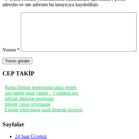
adresim ve site adresim bu tarayıcıya kaydedilsin.
Yorum
*
CEP TAKİP
Başka birinin telefonunu takip etmek
sms takibi nasıl yapılır – Ceptakip.net
iphone dinleme programı
iphone casus uygulama
Eşimin telefonunu nasil dinlenir ucretsiz
Sayfalar
24 Saat Ücretsiz