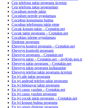
Cep telefonu takip programı ücretsiz
Cep telefonu takip programları
Çocuğum nerede takip
Çocuğum nerede uygulaması
Çocuğun konumunu bulma
Çocuğun telefonunu takip etme
Çocuk konum takip – Ceptakip.net
Çocuk takip programı – Ceptakip.net
Çocukları izleme uygulaması
Dinleme programı
Ebeveyn kontrol programı – Ceptakip.net
Ebeveyn kontrolü programı
Ebeveyn programı – Ceptakip.net
Ebeveyn takip – Ceptakip.net – myKids.gen.tr
Ebeveyn takip programı – Ceptakip.net
Ebeveyn takip programı kullananlar
Ebeveyn telefon takip programı ücretsiz
En iyi aile takip programı
En iyi android telefon takip programı
En iyi bilgisayar takip programı
En iyi casus yazılım – Ceptakip.net
En iyi casus yazılım programı
En iyi çocuk takip programı – Ceptakip.net
En iyi konum bulma programı
En iyi ortam dinleme programı