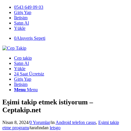
0543 649 09 03
Giriş Yap
İletişim
Satın Al
Yükle
0
Alışveriş Sepeti
Cep takip
Satın Al
Yükle
24 Saat Ücretsiz
Giriş Yap
İletişim
Menu
Menu
Eşimi takip etmek istiyorum –
Ceptakip.net
Nisan 8, 2024
/
0 Yorumlar
/
in
Android telefon casus
,
Eşimi takip
etme programı
/
tarafından
letsgo