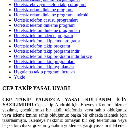
Ücretsiz ebeveyn telefon takip programı
Ücretsiz ortam dinleme programı
Ücretsiz ortam dinleme programı android
Ücretsiz telefon casusu programları
Ücretsiz telefon dinleme programı
Ücretsiz telefon dinleme programları
Ücretsiz telefon izleme programı
Ücretsiz telefon takip etme programı
Ücretsiz telefon takip programı
Ücretsiz telefon takip programı indir
Ücretsiz telefon takip programı indir türkçe
Ücretsiz telefon takip programları
Ücretsiz telefon takip uygulaması
Uygulama takip programı ücretsiz
Yükle
CEP TAKİP YASAL UYARI
CEP TAKİP YALNIZCA YASAL KULLANIM İÇİN
YAZILIMDIR!
Cep takip Android için Ebeveyn Kontrol hizmet
yazılımı, çocuklarınızı bir akıllı telefonda veya sahip olduğunuz
veya izleme iznine sahip olduğunuz başka bir cihazda izlemek için
tasarlanmıştır. İzlemeye hakkınız olmayan bir cep telefonuna veya
başka bir cihaza gözetim yazılımı yüklemek yargı yasasını ihlal eder.