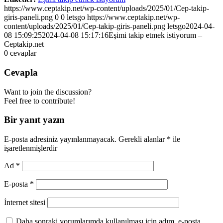
https://www.ceptakip.net/wp-content/uploads/2025/01/Cep-takip-
giris-paneli.png
0
0
letsgo
https://www.ceptakip.net/wp-
content/uploads/2025/01/Cep-takip-giris-paneli.png
letsgo
2024-04-
08 15:09:25
2024-04-08 15:17:16
Eşimi takip etmek istiyorum –
Ceptakip.net
0
cevaplar
Cevapla
Want to join the discussion?
Feel free to contribute!
Bir yanıt yazın
E-posta adresiniz yayınlanmayacak.
Gerekli alanlar
*
ile
işaretlenmişlerdir
Ad
*
E-posta
*
İnternet sitesi
Daha sonraki yorumlarımda kullanılması için adım, e-posta