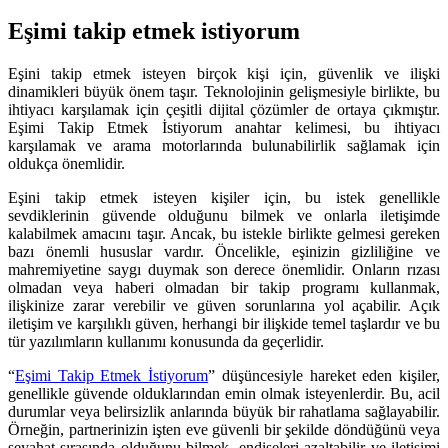
Eşimi takip etmek istiyorum
Eşini takip etmek isteyen birçok kişi için, güvenlik ve ilişki
dinamikleri büyük önem taşır. Teknolojinin gelişmesiyle birlikte, bu
ihtiyacı karşılamak için çeşitli dijital çözümler de ortaya çıkmıştır.
Eşimi Takip Etmek İstiyorum anahtar kelimesi, bu ihtiyacı
karşılamak ve arama motorlarında bulunabilirlik sağlamak için
oldukça önemlidir.
Eşini takip etmek isteyen kişiler için, bu istek genellikle
sevdiklerinin güvende olduğunu bilmek ve onlarla iletişimde
kalabilmek amacını taşır. Ancak, bu istekle birlikte gelmesi gereken
bazı önemli hususlar vardır. Öncelikle, eşinizin gizliliğine ve
mahremiyetine saygı duymak son derece önemlidir. Onların rızası
olmadan veya haberi olmadan bir takip programı kullanmak,
ilişkinize zarar verebilir ve güven sorunlarına yol açabilir. Açık
iletişim ve karşılıklı güven, herhangi bir ilişkide temel taşlardır ve bu
tür yazılımların kullanımı konusunda da geçerlidir.
“
Eşimi Takip Etmek İstiyorum
” düşüncesiyle hareket eden kişiler,
genellikle güvende olduklarından emin olmak isteyenlerdir. Bu, acil
durumlar veya belirsizlik anlarında büyük bir rahatlama sağlayabilir.
Örneğin, partnerinizin işten eve güvenli bir şekilde döndüğünü veya
seyahat sırasında olduğunu bilmek, endişeleri azaltabilir ve iletişimi