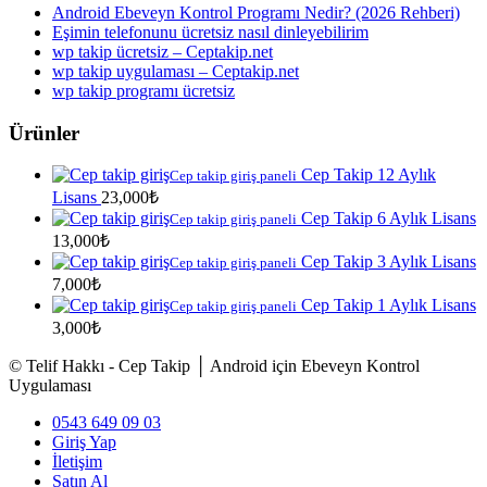
Android Ebeveyn Kontrol Programı Nedir? (2026 Rehberi)
Eşimin telefonunu ücretsiz nasıl dinleyebilirim
wp takip ücretsiz – Ceptakip.net
wp takip uygulaması – Ceptakip.net
wp takip programı ücretsiz
Ürünler
Cep Takip 12 Aylık
Cep takip giriş paneli
Lisans
23,000
₺
Cep Takip 6 Aylık Lisans
Cep takip giriş paneli
13,000
₺
Cep Takip 3 Aylık Lisans
Cep takip giriş paneli
7,000
₺
Cep Takip 1 Aylık Lisans
Cep takip giriş paneli
3,000
₺
© Telif Hakkı - Cep Takip │ Android için Ebeveyn Kontrol
Uygulaması
0543 649 09 03
Giriş Yap
İletişim
Satın Al