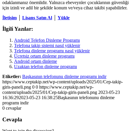
odaklanmanız önemlidir. Yalnızca ebeveynler çocuklarının güvenliği
için izinli ve adil bir şekilde konum ve/veya cihaz takibi yapabilirler.
İletişim
│
Lisans Satın Al
│
Yükle
İlgili Yazılar:
Android Telefon Dinleme Programı
Telefona takip sistemi nasıl yüklenir
Telefona dinleme programı nasıl yüklenir
Ücretsiz ortam dinleme programı
Android ortam dinleme
Uzaktan telefon dinleme programı
Etiketler:
Başkasının telefonunu dinleme programı indir
https://www.ceptakip.net/wp-content/uploads/2025/01/Cep-takip-
giris-paneli.png
0
0
https://www.ceptakip.net/wp-
content/uploads/2025/01/Cep-takip-giris-paneli.png
2023-05-23
16:36:29
2023-05-23 16:38:25
Başkasının telefonunu dinleme
programı indir
0
cevaplar
Cevapla
Want to join the discussion?