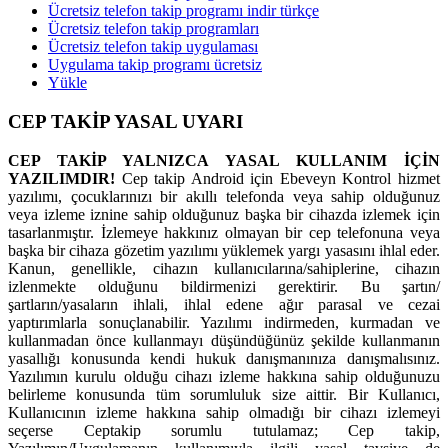
Ücretsiz telefon takip programı indir türkçe
Ücretsiz telefon takip programları
Ücretsiz telefon takip uygulaması
Uygulama takip programı ücretsiz
Yükle
CEP TAKİP YASAL UYARI
CEP TAKİP YALNIZCA YASAL KULLANIM İÇİN
YAZILIMDIR!
Cep takip Android için Ebeveyn Kontrol hizmet
yazılımı, çocuklarınızı bir akıllı telefonda veya sahip olduğunuz
veya izleme iznine sahip olduğunuz başka bir cihazda izlemek için
tasarlanmıştır. İzlemeye hakkınız olmayan bir cep telefonuna veya
başka bir cihaza gözetim yazılımı yüklemek yargı yasasını ihlal eder.
Kanun, genellikle, cihazın kullanıcılarına/sahiplerine, cihazın
izlenmekte olduğunu bildirmenizi gerektirir. Bu şartın/
şartların/yasaların ihlali, ihlal edene ağır parasal ve cezai
yaptırımlarla sonuçlanabilir. Yazılımı indirmeden, kurmadan ve
kullanmadan önce kullanmayı düşündüğünüz şekilde kullanmanın
yasallığı konusunda kendi hukuk danışmanınıza danışmalısınız.
Yazılımın kurulu olduğu cihazı izleme hakkına sahip olduğunuzu
belirleme konusunda tüm sorumluluk size aittir. Bir Kullanıcı,
Kullanıcının izleme hakkına sahip olmadığı bir cihazı izlemeyi
seçerse Ceptakip sorumlu tutulamaz; Cep takip,