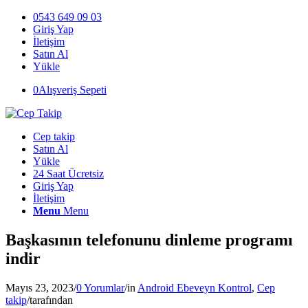
0543 649 09 03
Giriş Yap
İletişim
Satın Al
Yükle
0
Alışveriş Sepeti
Cep takip
Satın Al
Yükle
24 Saat Ücretsiz
Giriş Yap
İletişim
Menu
Menu
Başkasının telefonunu dinleme programı
indir
Mayıs 23, 2023
/
0 Yorumlar
/
in
Android Ebeveyn Kontrol
,
Cep
takip
/
tarafından