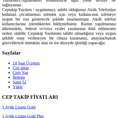
Yazılımın/Uygulamanın kullanımıyla ilgili yasal tavsiye de
sağlayamaz.
Ceptakip Yazılımı / uygulamayı, sahibi olduğunuz Akıllı Telefonları
kullanan çocuklarınızı izlemek için veya kullanıcının izlemeye
uygun bir rıza gösterecek şekilde tasarlanmıştır. Akıllı telefon
kullanıcılarına izlendiklerini bildirmelisiniz. Bunun yapılmaması
ülkenizdeki, federal ve/veya eyalet yasalarının ihlal edilmesine
neden olabilir. Ceptakip Yazılımını sahibi olmadığınız veya uygun
şekilde onay verilmeyen bir cihaza kurarsanız, anayasa/hukuk
görevlileriyle mümkün olan en üst düzeyde işbirliği yapacağız.
Sayfalar
24 Saat Ücretsiz
Cep takip
Giriş Yap
İletişim
Satın Al
Yükle
CEP TAKİP FİYATLARI
1 Aylık Lisans Gold
1 Aylık Lisans Gold Plus