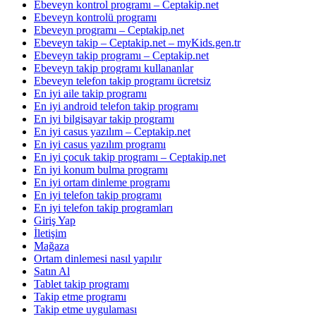
Ebeveyn kontrol programı – Ceptakip.net
Ebeveyn kontrolü programı
Ebeveyn programı – Ceptakip.net
Ebeveyn takip – Ceptakip.net – myKids.gen.tr
Ebeveyn takip programı – Ceptakip.net
Ebeveyn takip programı kullananlar
Ebeveyn telefon takip programı ücretsiz
En iyi aile takip programı
En iyi android telefon takip programı
En iyi bilgisayar takip programı
En iyi casus yazılım – Ceptakip.net
En iyi casus yazılım programı
En iyi çocuk takip programı – Ceptakip.net
En iyi konum bulma programı
En iyi ortam dinleme programı
En iyi telefon takip programı
En iyi telefon takip programları
Giriş Yap
İletişim
Mağaza
Ortam dinlemesi nasıl yapılır
Satın Al
Tablet takip programı
Takip etme programı
Takip etme uygulaması