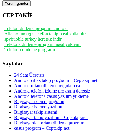
CEP TAKİP
Telefon dinleme programı android
Aile konum gps telefon takip nasıl kullanılır
spybubble turkey ücretsiz indir
Telefona dinleme programı nasıl yüklenir
Telefonu dinleme programı
Sayfalar
24 Saat Ücretsiz
Android cihaz takip programı – Ceptakip.net
Android ortam dinleme uygulaması
Android telefon izleme programı ücretsiz
Android telefona casus yazılım yükleme
Bilgisayar izleme programi
Bilgisayar izleme yazılımı
Bilgisayar takip sistemi
Bilgisayar takip yazılımı – Ceptakip.net
Bilgisayardan ortam dinleme programı
casus program – Ceptakip.net