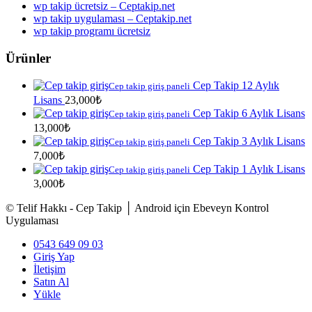
wp takip ücretsiz – Ceptakip.net
wp takip uygulaması – Ceptakip.net
wp takip programı ücretsiz
Ürünler
Cep Takip 12 Aylık
Cep takip giriş paneli
Lisans
23,000
₺
Cep Takip 6 Aylık Lisans
Cep takip giriş paneli
13,000
₺
Cep Takip 3 Aylık Lisans
Cep takip giriş paneli
7,000
₺
Cep Takip 1 Aylık Lisans
Cep takip giriş paneli
3,000
₺
© Telif Hakkı - Cep Takip │ Android için Ebeveyn Kontrol
Uygulaması
0543 649 09 03
Giriş Yap
İletişim
Satın Al
Yükle