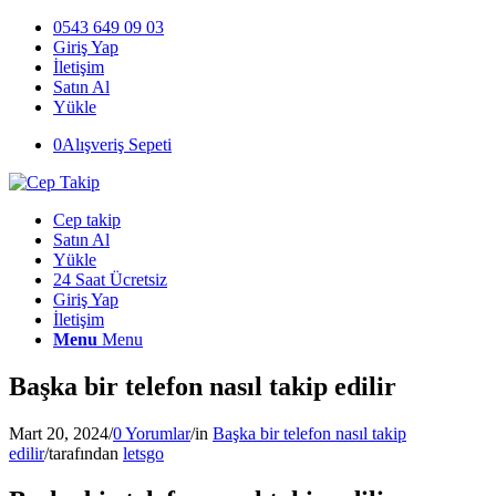
0543 649 09 03
Giriş Yap
İletişim
Satın Al
Yükle
0
Alışveriş Sepeti
Cep takip
Satın Al
Yükle
24 Saat Ücretsiz
Giriş Yap
İletişim
Menu
Menu
Başka bir telefon nasıl takip edilir
Mart 20, 2024
/
0 Yorumlar
/
in
Başka bir telefon nasıl takip
edilir
/
tarafından
letsgo