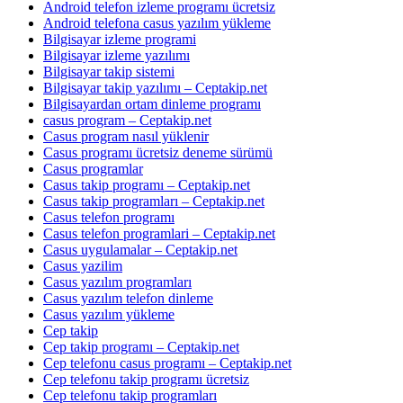
Android telefon izleme programı ücretsiz
Android telefona casus yazılım yükleme
Bilgisayar izleme programi
Bilgisayar izleme yazılımı
Bilgisayar takip sistemi
Bilgisayar takip yazılımı – Ceptakip.net
Bilgisayardan ortam dinleme programı
casus program – Ceptakip.net
Casus program nasıl yüklenir
Casus programı ücretsiz deneme sürümü
Casus programlar
Casus takip programı – Ceptakip.net
Casus takip programları – Ceptakip.net
Casus telefon programı
Casus telefon programlari – Ceptakip.net
Casus uygulamalar – Ceptakip.net
Casus yazilim
Casus yazılım programları
Casus yazılım telefon dinleme
Casus yazılım yükleme
Cep takip
Cep takip programı – Ceptakip.net
Cep telefonu casus programı – Ceptakip.net
Cep telefonu takip programı ücretsiz
Cep telefonu takip programları