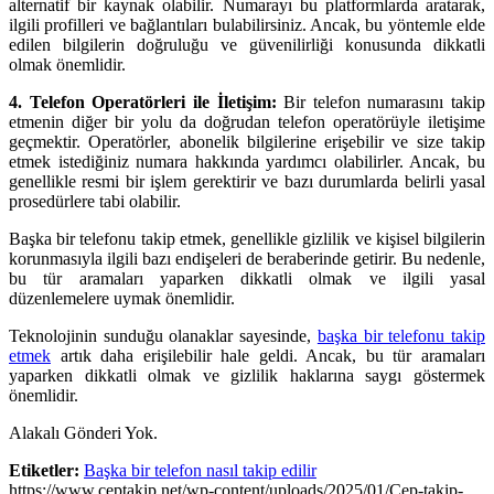
alternatif bir kaynak olabilir. Numarayı bu platformlarda aratarak,
ilgili profilleri ve bağlantıları bulabilirsiniz. Ancak, bu yöntemle elde
edilen bilgilerin doğruluğu ve güvenilirliği konusunda dikkatli
olmak önemlidir.
4. Telefon Operatörleri ile İletişim:
Bir telefon numarasını takip
etmenin diğer bir yolu da doğrudan telefon operatörüyle iletişime
geçmektir. Operatörler, abonelik bilgilerine erişebilir ve size takip
etmek istediğiniz numara hakkında yardımcı olabilirler. Ancak, bu
genellikle resmi bir işlem gerektirir ve bazı durumlarda belirli yasal
prosedürlere tabi olabilir.
Başka bir telefonu takip etmek, genellikle gizlilik ve kişisel bilgilerin
korunmasıyla ilgili bazı endişeleri de beraberinde getirir. Bu nedenle,
bu tür aramaları yaparken dikkatli olmak ve ilgili yasal
düzenlemelere uymak önemlidir.
Teknolojinin sunduğu olanaklar sayesinde,
başka bir telefonu takip
etmek
artık daha erişilebilir hale geldi. Ancak, bu tür aramaları
yaparken dikkatli olmak ve gizlilik haklarına saygı göstermek
önemlidir.
Alakalı Gönderi Yok.
Etiketler:
Başka bir telefon nasıl takip edilir
https://www.ceptakip.net/wp-content/uploads/2025/01/Cep-takip-