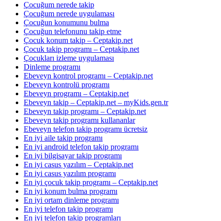
Çocuğum nerede takip
Çocuğum nerede uygulaması
Çocuğun konumunu bulma
Çocuğun telefonunu takip etme
Çocuk konum takip – Ceptakip.net
Çocuk takip programı – Ceptakip.net
Çocukları izleme uygulaması
Dinleme programı
Ebeveyn kontrol programı – Ceptakip.net
Ebeveyn kontrolü programı
Ebeveyn programı – Ceptakip.net
Ebeveyn takip – Ceptakip.net – myKids.gen.tr
Ebeveyn takip programı – Ceptakip.net
Ebeveyn takip programı kullananlar
Ebeveyn telefon takip programı ücretsiz
En iyi aile takip programı
En iyi android telefon takip programı
En iyi bilgisayar takip programı
En iyi casus yazılım – Ceptakip.net
En iyi casus yazılım programı
En iyi çocuk takip programı – Ceptakip.net
En iyi konum bulma programı
En iyi ortam dinleme programı
En iyi telefon takip programı
En iyi telefon takip programları