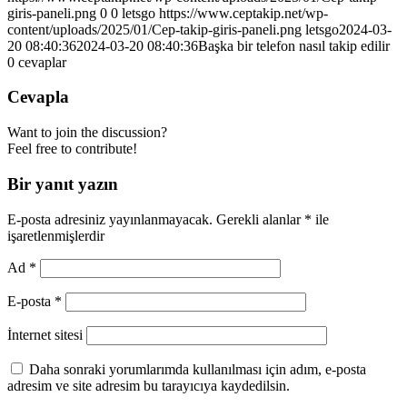
giris-paneli.png
0
0
letsgo
https://www.ceptakip.net/wp-
content/uploads/2025/01/Cep-takip-giris-paneli.png
letsgo
2024-03-
20 08:40:36
2024-03-20 08:40:36
Başka bir telefon nasıl takip edilir
0
cevaplar
Cevapla
Want to join the discussion?
Feel free to contribute!
Bir yanıt yazın
E-posta adresiniz yayınlanmayacak.
Gerekli alanlar
*
ile
işaretlenmişlerdir
Ad
*
E-posta
*
İnternet sitesi
Daha sonraki yorumlarımda kullanılması için adım, e-posta
adresim ve site adresim bu tarayıcıya kaydedilsin.