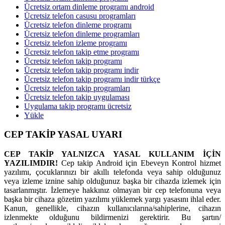
Ücretsiz ortam dinleme programı android
Ücretsiz telefon casusu programları
Ücretsiz telefon dinleme programı
Ücretsiz telefon dinleme programları
Ücretsiz telefon izleme programı
Ücretsiz telefon takip etme programı
Ücretsiz telefon takip programı
Ücretsiz telefon takip programı indir
Ücretsiz telefon takip programı indir türkçe
Ücretsiz telefon takip programları
Ücretsiz telefon takip uygulaması
Uygulama takip programı ücretsiz
Yükle
CEP TAKİP YASAL UYARI
CEP TAKİP YALNIZCA YASAL KULLANIM İÇİN
YAZILIMDIR!
Cep takip Android için Ebeveyn Kontrol hizmet
yazılımı, çocuklarınızı bir akıllı telefonda veya sahip olduğunuz
veya izleme iznine sahip olduğunuz başka bir cihazda izlemek için
tasarlanmıştır. İzlemeye hakkınız olmayan bir cep telefonuna veya
başka bir cihaza gözetim yazılımı yüklemek yargı yasasını ihlal eder.
Kanun, genellikle, cihazın kullanıcılarına/sahiplerine, cihazın
izlenmekte olduğunu bildirmenizi gerektirir. Bu şartın/