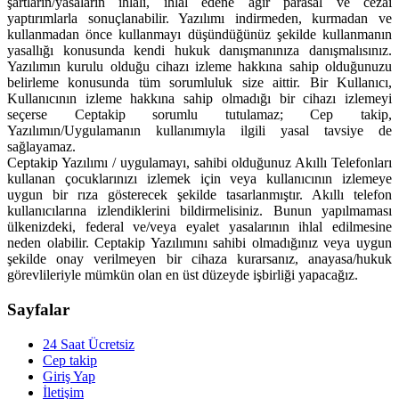
şartların/yasaların ihlali, ihlal edene ağır parasal ve cezai
yaptırımlarla sonuçlanabilir. Yazılımı indirmeden, kurmadan ve
kullanmadan önce kullanmayı düşündüğünüz şekilde kullanmanın
yasallığı konusunda kendi hukuk danışmanınıza danışmalısınız.
Yazılımın kurulu olduğu cihazı izleme hakkına sahip olduğunuzu
belirleme konusunda tüm sorumluluk size aittir. Bir Kullanıcı,
Kullanıcının izleme hakkına sahip olmadığı bir cihazı izlemeyi
seçerse Ceptakip sorumlu tutulamaz; Cep takip,
Yazılımın/Uygulamanın kullanımıyla ilgili yasal tavsiye de
sağlayamaz.
Ceptakip Yazılımı / uygulamayı, sahibi olduğunuz Akıllı Telefonları
kullanan çocuklarınızı izlemek için veya kullanıcının izlemeye
uygun bir rıza gösterecek şekilde tasarlanmıştır. Akıllı telefon
kullanıcılarına izlendiklerini bildirmelisiniz. Bunun yapılmaması
ülkenizdeki, federal ve/veya eyalet yasalarının ihlal edilmesine
neden olabilir. Ceptakip Yazılımını sahibi olmadığınız veya uygun
şekilde onay verilmeyen bir cihaza kurarsanız, anayasa/hukuk
görevlileriyle mümkün olan en üst düzeyde işbirliği yapacağız.
Sayfalar
24 Saat Ücretsiz
Cep takip
Giriş Yap
İletişim