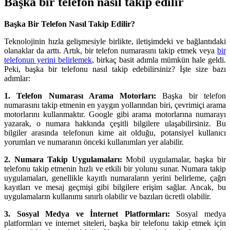
Başka bir telefon nasıl takip edilir
Başka Bir Telefon Nasıl Takip Edilir?
Teknolojinin hızla gelişmesiyle birlikte, iletişimdeki ve bağlantıdaki
olanaklar da arttı. Artık, bir telefon numarasını takip etmek veya
bir
telefonun yerini belirlemek
, birkaç basit adımla mümkün hale geldi.
Peki, başka bir telefonu nasıl takip edebilirsiniz? İşte size bazı
adımlar:
1. Telefon Numarası Arama Motorları:
Başka bir telefon
numarasını takip etmenin en yaygın yollarından biri, çevrimiçi arama
motorlarını kullanmaktır. Google gibi arama motorlarına numarayı
yazarak, o numara hakkında çeşitli bilgilere ulaşabilirsiniz. Bu
bilgiler arasında telefonun kime ait olduğu, potansiyel kullanıcı
yorumları ve numaranın önceki kullanımları yer alabilir.
2. Numara Takip Uygulamaları:
Mobil uygulamalar, başka bir
telefonu takip etmenin hızlı ve etkili bir yolunu sunar. Numara takip
uygulamaları, genellikle kayıtlı numaraların yerini belirleme, çağrı
kayıtları ve mesaj geçmişi gibi bilgilere erişim sağlar. Ancak, bu
uygulamaların kullanımı sınırlı olabilir ve bazıları ücretli olabilir.
3. Sosyal Medya ve İnternet Platformları:
Sosyal medya
platformları ve internet siteleri, başka bir telefonu takip etmek için