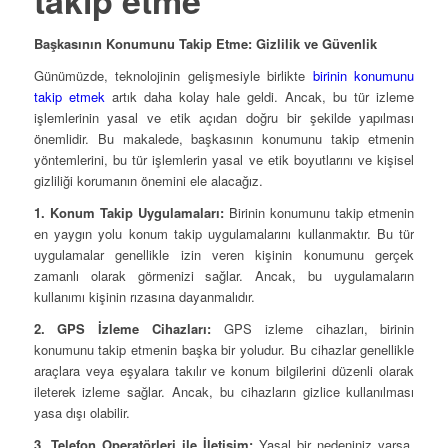
Başkasının Konumunu Takip Etme: Gizlilik ve Güvenlik
Günümüzde, teknolojinin gelişmesiyle birlikte
birinin konumunu
takip etmek
artık daha kolay hale geldi. Ancak, bu tür izleme
işlemlerinin yasal ve etik açıdan doğru bir şekilde yapılması
önemlidir. Bu makalede, başkasının konumunu takip etmenin
yöntemlerini, bu tür işlemlerin yasal ve etik boyutlarını ve kişisel
gizliliği korumanın önemini ele alacağız.
1. Konum Takip Uygulamaları:
Birinin konumunu takip etmenin
en yaygın yolu konum takip uygulamalarını kullanmaktır. Bu tür
uygulamalar genellikle izin veren kişinin konumunu gerçek
zamanlı olarak görmenizi sağlar. Ancak, bu uygulamaların
kullanımı kişinin rızasına dayanmalıdır.
2. GPS İzleme Cihazları:
GPS izleme cihazları, birinin
konumunu takip etmenin başka bir yoludur. Bu cihazlar genellikle
araçlara veya eşyalara takılır ve konum bilgilerini düzenli olarak
ileterek izleme sağlar. Ancak, bu cihazların gizlice kullanılması
yasa dışı olabilir.
3. Telefon Operatörleri ile İletişim:
Yasal bir nedeniniz varsa,