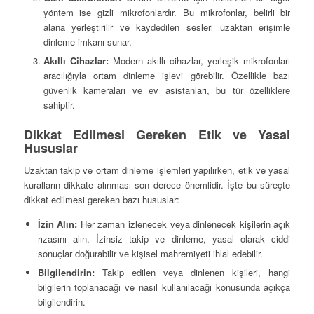
yöntem ise gizli mikrofonlardır. Bu mikrofonlar, belirli bir
alana yerleştirilir ve kaydedilen sesleri uzaktan erişimle
dinleme imkanı sunar.
Akıllı Cihazlar:
Modern akıllı cihazlar, yerleşik mikrofonları
aracılığıyla ortam dinleme işlevi görebilir. Özellikle bazı
güvenlik kameraları ve ev asistanları, bu tür özelliklere
sahiptir.
Dikkat Edilmesi Gereken Etik ve Yasal
Hususlar
Uzaktan takip ve ortam dinleme işlemleri yapılırken, etik ve yasal
kuralların dikkate alınması son derece önemlidir. İşte bu süreçte
dikkat edilmesi gereken bazı hususlar:
İzin Alın:
Her zaman izlenecek veya dinlenecek kişilerin açık
rızasını alın. İzinsiz takip ve dinleme, yasal olarak ciddi
sonuçlar doğurabilir ve kişisel mahremiyeti ihlal edebilir.
Bilgilendirin:
Takip edilen veya dinlenen kişileri, hangi
bilgilerin toplanacağı ve nasıl kullanılacağı konusunda açıkça
bilgilendirin.