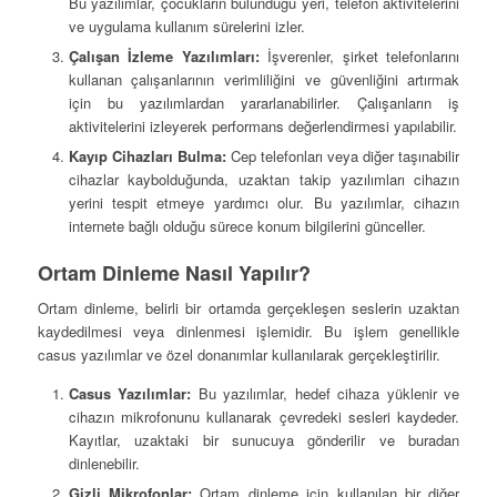
Bu yazılımlar, çocukların bulunduğu yeri, telefon aktivitelerini
ve uygulama kullanım sürelerini izler.
Çalışan İzleme Yazılımları:
İşverenler, şirket telefonlarını
kullanan çalışanlarının verimliliğini ve güvenliğini artırmak
için bu yazılımlardan yararlanabilirler. Çalışanların iş
aktivitelerini izleyerek performans değerlendirmesi yapılabilir.
Kayıp Cihazları Bulma:
Cep telefonları veya diğer taşınabilir
cihazlar kaybolduğunda, uzaktan takip yazılımları cihazın
yerini tespit etmeye yardımcı olur. Bu yazılımlar, cihazın
internete bağlı olduğu sürece konum bilgilerini günceller.
Ortam Dinleme Nasıl Yapılır?
Ortam dinleme, belirli bir ortamda gerçekleşen seslerin uzaktan
kaydedilmesi veya dinlenmesi işlemidir. Bu işlem genellikle
casus yazılımlar ve özel donanımlar kullanılarak gerçekleştirilir.
Casus Yazılımlar:
Bu yazılımlar, hedef cihaza yüklenir ve
cihazın mikrofonunu kullanarak çevredeki sesleri kaydeder.
Kayıtlar, uzaktaki bir sunucuya gönderilir ve buradan
dinlenebilir.
Gizli Mikrofonlar:
Ortam dinleme için kullanılan bir diğer