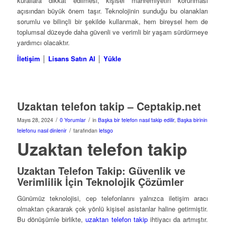
kurallara dikkat edilmesi, kişisel mahremiyetin korunması
açısından büyük önem taşır. Teknolojinin sunduğu bu olanakları
sorumlu ve bilinçli bir şekilde kullanmak, hem bireysel hem de
toplumsal düzeyde daha güvenli ve verimli bir yaşam sürdürmeye
yardımcı olacaktır.
İletişim
│
Lisans Satın Al
│
Yükle
Uzaktan telefon takip – Ceptakip.net
/
/
Mayıs 28, 2024
0 Yorumlar
in
Başka bir telefon nasıl takip edilir
,
Başka birinin
/
telefonu nasıl dinlenir
tarafından
letsgo
Uzaktan telefon takip
Uzaktan Telefon Takip: Güvenlik ve
Verimlilik İçin Teknolojik Çözümler
Günümüz teknolojisi, cep telefonlarını yalnızca iletişim aracı
olmaktan çıkararak çok yönlü kişisel asistanlar haline getirmiştir.
Bu dönüşümle birlikte,
uzaktan telefon takip
ihtiyacı da artmıştır.