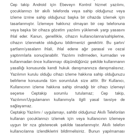
Cep takip Android için Ebeveyn Kontrol hizmet yazılımı,
çocuklarınızı bir akıllı telefonda veya sahip olduğunuz veya
izleme iznine sahip olduğunuz başka bir cihazda izlemek için
tasarlanmıştır. İzlemeye hakkınız olmayan bir cep telefonuna
veya başka bir cihaza gözetim yazılımı yüklemek yargı yasasını
ihlal eder. Kanun, genellikle, cihazın kullanıcılarına/sahiplerine,
cihazın izlenmekte olduğunu bildirmenizi gerektirir. Bu şartın/
şartların/yasaların ihlali, ihlal edene ağır parasal ve cezai
yaptırımlarla sonuçlanabilir. Yazılımı indirmeden, kurmadan ve
kullanmadan önce kullanmayı düşündüğünüz şekilde kullanmanın
yasallığı konusunda kendi hukuk danışmanınıza danışmalısınız.
Yazılımın kurulu olduğu cihazı izleme hakkına sahip olduğunuzu
belirleme konusunda tüm sorumluluk size aittir. Bir Kullanıcı,
Kullanıcının izleme hakkına sahip olmadığı bir cihazı izlemeyi
seçerse Ceptakip sorumlu tutulamaz; Cep takip,
Yazılımın/Uygulamanın kullanımıyla ilgili yasal tavsiye de
sağlayamaz.
Ceptakip Yazılımı / uygulamayı, sahibi olduğunuz Akıllı Telefonları
kullanan çocuklarınızı izlemek için veya kullanıcının izlemeye
uygun bir rıza gösterecek şekilde tasarlanmıştır. Akıllı telefon
kullanıcılarına izlendiklerini bildirmelisiniz. Bunun yapılmaması