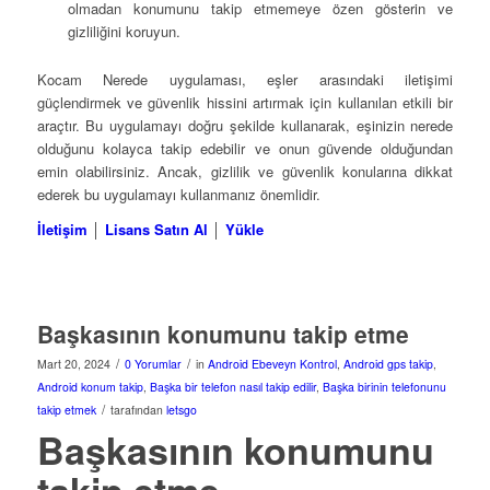
olmadan konumunu takip etmemeye özen gösterin ve
gizliliğini koruyun.
Kocam Nerede uygulaması, eşler arasındaki iletişimi
güçlendirmek ve güvenlik hissini artırmak için kullanılan etkili bir
araçtır. Bu uygulamayı doğru şekilde kullanarak, eşinizin nerede
olduğunu kolayca takip edebilir ve onun güvende olduğundan
emin olabilirsiniz. Ancak, gizlilik ve güvenlik konularına dikkat
ederek bu uygulamayı kullanmanız önemlidir.
İletişim
│
Lisans Satın Al
│
Yükle
Başkasının konumunu takip etme
/
/
Mart 20, 2024
0 Yorumlar
in
Android Ebeveyn Kontrol
,
Android gps takip
,
Android konum takip
,
Başka bir telefon nasıl takip edilir
,
Başka birinin telefonunu
/
takip etmek
tarafından
letsgo
Başkasının konumunu
takip etme