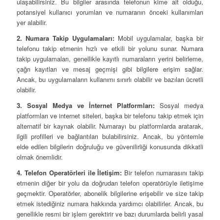
ulaşabilirsiniz. Bu bilgiler arasında telefonun kime ait olduğu,
potansiyel kullanıcı yorumları ve numaranın önceki kullanımları
yer alabilir.
2. Numara Takip Uygulamaları:
Mobil uygulamalar, başka bir
telefonu takip etmenin hızlı ve etkili bir yolunu sunar. Numara
takip uygulamaları, genellikle kayıtlı numaraların yerini belirleme,
çağrı kayıtları ve mesaj geçmişi gibi bilgilere erişim sağlar.
Ancak, bu uygulamaların kullanımı sınırlı olabilir ve bazıları ücretli
olabilir.
3. Sosyal Medya ve İnternet Platformları:
Sosyal medya
platformları ve internet siteleri, başka bir telefonu takip etmek için
alternatif bir kaynak olabilir. Numarayı bu platformlarda aratarak,
ilgili profilleri ve bağlantıları bulabilirsiniz. Ancak, bu yöntemle
elde edilen bilgilerin doğruluğu ve güvenilirliği konusunda dikkatli
olmak önemlidir.
4. Telefon Operatörleri ile İletişim:
Bir telefon numarasını takip
etmenin diğer bir yolu da doğrudan telefon operatörüyle iletişime
geçmektir. Operatörler, abonelik bilgilerine erişebilir ve size takip
etmek istediğiniz numara hakkında yardımcı olabilirler. Ancak, bu
genellikle resmi bir işlem gerektirir ve bazı durumlarda belirli yasal