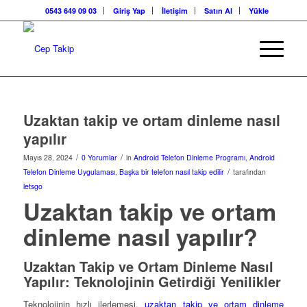
0543 649 09 03
Giriş Yap
İletişim
Satın Al
Yükle
Uzaktan takip ve ortam dinleme nasıl
yapılır
/
/
Mayıs 28, 2024
0 Yorumlar
in
Android Telefon Dinleme Programı
,
Android
/
Telefon Dinleme Uygulaması
,
Başka bir telefon nasıl takip edilir
tarafından
letsgo
Uzaktan takip ve ortam
dinleme nasıl yapılır?
Uzaktan Takip ve Ortam Dinleme Nasıl
Yapılır: Teknolojinin Getirdiği Yenilikler
Teknolojinin hızlı ilerlemesi,
uzaktan takip ve ortam dinleme