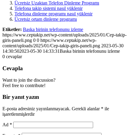
Ücretsiz Uzaktan Telefon Dinleme Programı
Telefona takip sistemi nasıl yüklenir
Telefona dinleme programı nasıl yüklenir
Ücretsiz ortam dinleme programı
Etiketler:
Baska birinin telefonunu izleme
https://www.ceptakip.net/wp-content/uploads/2025/01/Cep-takip-
giris-paneli.png
0
0
https://www.ceptakip.net/wp-
content/uploads/2025/01/Cep-takip-giris-paneli.png
2023-05-30
14:30:50
2023-05-30 14:33:31
Baska birinin telefonunu izleme
0
cevaplar
Cevapla
Want to join the discussion?
Feel free to contribute!
Bir yanıt yazın
E-posta adresiniz yayınlanmayacak.
Gerekli alanlar
*
ile
işaretlenmişlerdir
Ad
*