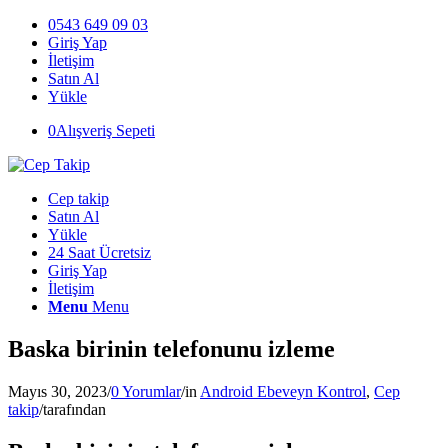
0543 649 09 03
Giriş Yap
İletişim
Satın Al
Yükle
0
Alışveriş Sepeti
Cep takip
Satın Al
Yükle
24 Saat Ücretsiz
Giriş Yap
İletişim
Menu
Menu
Baska birinin telefonunu izleme
Mayıs 30, 2023
/
0 Yorumlar
/
in
Android Ebeveyn Kontrol
,
Cep
takip
/
tarafından