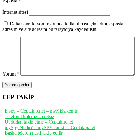
E-posta
*
İnternet sitesi
Daha sonraki yorumlarımda kullanılması için adım, e-posta
adresim ve site adresim bu tarayıcıya kaydedilsin.
Yorum
*
CEP TAKİP
E spy – Ceptakip.net – myKids.gen.tr
Telefon Dinleme Ücretsiz
Uydudan takip etme – Ceptakip.net
mySpy Nedir? – mySPY.com.tr – Ceptakip.net
Başka telefon nasıl takip edilir