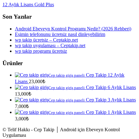
12 Aylık Lisans Gold Plus
Son Yazılar
Android Ebeveyn Kontrol Programı Nedir? (2026 Rehberi)
Eşimin telefonunu ücretsiz nasıl dinleyebilirim
wp takip ücretsiz – Ceptakip.net
wp takip uygulaması – Ceptakip.net
wp takip programı ücretsiz
Ürünler
Cep Takip 12 Aylık
Cep takip giriş paneli
Lisans
23,000
₺
Cep Takip 6 Aylık Lisans
Cep takip giriş paneli
13,000
₺
Cep Takip 3 Aylık Lisans
Cep takip giriş paneli
7,000
₺
Cep Takip 1 Aylık Lisans
Cep takip giriş paneli
3,000
₺
© Telif Hakkı - Cep Takip │ Android için Ebeveyn Kontrol
Uygulaması