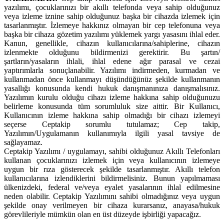
yazılımı, çocuklarınızı bir akıllı telefonda veya sahip olduğunuz
veya izleme iznine sahip olduğunuz başka bir cihazda izlemek için
tasarlanmıştır. İzlemeye hakkınız olmayan bir cep telefonuna veya
başka bir cihaza gözetim yazılımı yüklemek yargı yasasını ihlal eder.
Kanun, genellikle, cihazın kullanıcılarına/sahiplerine, cihazın
izlenmekte olduğunu bildirmenizi gerektirir. Bu şartın/
şartların/yasaların ihlali, ihlal edene ağır parasal ve cezai
yaptırımlarla sonuçlanabilir. Yazılımı indirmeden, kurmadan ve
kullanmadan önce kullanmayı düşündüğünüz şekilde kullanmanın
yasallığı konusunda kendi hukuk danışmanınıza danışmalısınız.
Yazılımın kurulu olduğu cihazı izleme hakkına sahip olduğunuzu
belirleme konusunda tüm sorumluluk size aittir. Bir Kullanıcı,
Kullanıcının izleme hakkına sahip olmadığı bir cihazı izlemeyi
seçerse Ceptakip sorumlu tutulamaz; Cep takip,
Yazılımın/Uygulamanın kullanımıyla ilgili yasal tavsiye de
sağlayamaz.
Ceptakip Yazılımı / uygulamayı, sahibi olduğunuz Akıllı Telefonları
kullanan çocuklarınızı izlemek için veya kullanıcının izlemeye
uygun bir rıza gösterecek şekilde tasarlanmıştır. Akıllı telefon
kullanıcılarına izlendiklerini bildirmelisiniz. Bunun yapılmaması
ülkenizdeki, federal ve/veya eyalet yasalarının ihlal edilmesine
neden olabilir. Ceptakip Yazılımını sahibi olmadığınız veya uygun
şekilde onay verilmeyen bir cihaza kurarsanız, anayasa/hukuk
görevlileriyle mümkün olan en üst düzeyde işbirliği yapacağız.