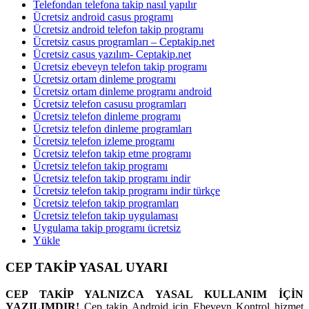
Telefondan telefona takip nasıl yapılır
Ücretsiz android casus programı
Ücretsiz android telefon takip programı
Ücretsiz casus programları – Ceptakip.net
Ücretsiz casus yazılım- Ceptakip.net
Ücretsiz ebeveyn telefon takip programı
Ücretsiz ortam dinleme programı
Ücretsiz ortam dinleme programı android
Ücretsiz telefon casusu programları
Ücretsiz telefon dinleme programı
Ücretsiz telefon dinleme programları
Ücretsiz telefon izleme programı
Ücretsiz telefon takip etme programı
Ücretsiz telefon takip programı
Ücretsiz telefon takip programı indir
Ücretsiz telefon takip programı indir türkçe
Ücretsiz telefon takip programları
Ücretsiz telefon takip uygulaması
Uygulama takip programı ücretsiz
Yükle
CEP TAKİP YASAL UYARI
CEP TAKİP YALNIZCA YASAL KULLANIM İÇİN
YAZILIMDIR!
Cep takip Android için Ebeveyn Kontrol hizmet