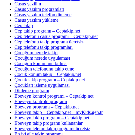
Casus yazilim
Casus yazılım programları
Casus yazılım telefon dinleme
Casus yazılım yükleme
Cep takip
Cep takip programı – Ceptakip.net
Cep telefonu casus programı – Ceptakip.net
Cep telefonu takip programı ücretsiz
Cep telefonu takip programları
Çocuğum nerede takip
Çocuğum nerede uygulaması
Çocuğun konumunu bulma
Çocuğun telefonunu takip etme
Çocuk konum takip – Ceptakip.net
Çocuk takip programı – Ceptakip.net
Çocukları izleme uygulaması
Dinleme programı
Ebeveyn kontrol programı – Ceptakip.net
Ebeveyn kontrolü programı
Ebeveyn programı – Ceptakip.net
Ebeveyn takip – Ceptakip.net – myKids.gen.tr
Ebeveyn takip programı – Ceptakip.net
Ebeveyn takip programı kullananlar
Ebeveyn telefon takip programı ücretsiz
En iyi aile takip programı