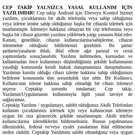
CEP TAKİP YALNIZCA YASAL KULLANIM İÇİN
YAZILIMDIR!
Cep takip Android için Ebeveyn Kontrol hizmet
yazılımı, çocuklarınızı bir akıllı telefonda veya sahip olduğunuz
veya izleme iznine sahip olduğunuz başka bir cihazda izlemek için
tasarlanmıştır. İzlemeye hakkınız olmayan bir cep telefonuna veya
başka bir cihaza gözetim yazılımı yüklemek yargı yasasını ihlal eder.
Kanun, genellikle, cihazın kullanıcılarına/sahiplerine, cihazın
izlenmekte olduğunu bildirmenizi gerektirir. Bu şartın/
şartların/yasaların ihlali, ihlal edene ağır parasal ve cezai
yaptırımlarla sonuçlanabilir. Yazılımı indirmeden, kurmadan ve
kullanmadan önce kullanmayı düşündüğünüz şekilde kullanmanın
yasallığı konusunda kendi hukuk danışmanınıza danışmalısınız.
Yazılımın kurulu olduğu cihazı izleme hakkına sahip olduğunuzu
belirleme konusunda tüm sorumluluk size aittir. Bir Kullanıcı,
Kullanıcının izleme hakkına sahip olmadığı bir cihazı izlemeyi
seçerse Ceptakip sorumlu tutulamaz; Cep takip,
Yazılımın/Uygulamanın kullanımıyla ilgili yasal tavsiye de
sağlayamaz.
Ceptakip Yazılımı / uygulamayı, sahibi olduğunuz Akıllı Telefonları
kullanan çocuklarınızı izlemek için veya kullanıcının izlemeye
uygun bir rıza gösterecek şekilde tasarlanmıştır. Akıllı telefon
kullanıcılarına izlendiklerini bildirmelisiniz. Bunun yapılmaması
ülkenizdeki, federal ve/veya eyalet yasalarının ihlal edilmesine
neden olabilir. Ceptakip Yazılımını sahibi olmadığınız veya uygun