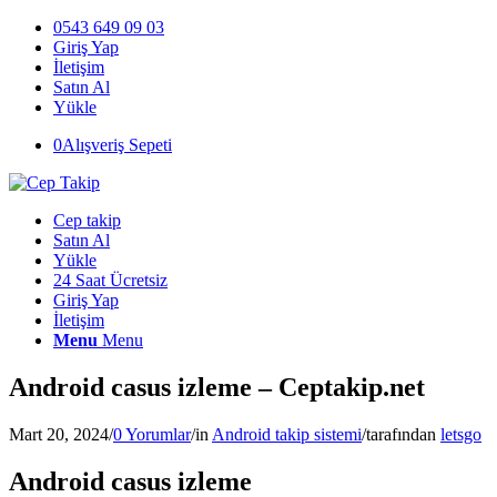
0543 649 09 03
Giriş Yap
İletişim
Satın Al
Yükle
0
Alışveriş Sepeti
Cep takip
Satın Al
Yükle
24 Saat Ücretsiz
Giriş Yap
İletişim
Menu
Menu
Android casus izleme – Ceptakip.net
Mart 20, 2024
/
0 Yorumlar
/
in
Android takip sistemi
/
tarafından
letsgo
Android casus izleme