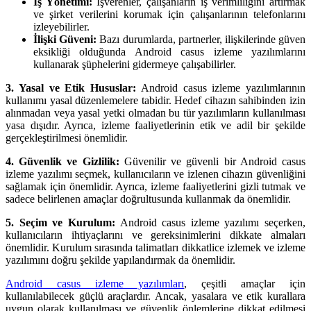
İş Yönetimi:
İşverenler, çalışanların iş verimliliğini artırmak
ve şirket verilerini korumak için çalışanlarının telefonlarını
izleyebilirler.
İlişki Güveni:
Bazı durumlarda, partnerler, ilişkilerinde güven
eksikliği olduğunda Android casus izleme yazılımlarını
kullanarak şüphelerini gidermeye çalışabilirler.
3. Yasal ve Etik Hususlar:
Android casus izleme yazılımlarının
kullanımı yasal düzenlemelere tabidir. Hedef cihazın sahibinden izin
alınmadan veya yasal yetki olmadan bu tür yazılımların kullanılması
yasa dışıdır. Ayrıca, izleme faaliyetlerinin etik ve adil bir şekilde
gerçekleştirilmesi önemlidir.
4. Güvenlik ve Gizlilik:
Güvenilir ve güvenli bir Android casus
izleme yazılımı seçmek, kullanıcıların ve izlenen cihazın güvenliğini
sağlamak için önemlidir. Ayrıca, izleme faaliyetlerini gizli tutmak ve
sadece belirlenen amaçlar doğrultusunda kullanmak da önemlidir.
5. Seçim ve Kurulum:
Android casus izleme yazılımı seçerken,
kullanıcıların ihtiyaçlarını ve gereksinimlerini dikkate almaları
önemlidir. Kurulum sırasında talimatları dikkatlice izlemek ve izleme
yazılımını doğru şekilde yapılandırmak da önemlidir.
Android casus izleme yazılımları
, çeşitli amaçlar için
kullanılabilecek güçlü araçlardır. Ancak, yasalara ve etik kurallara
uygun olarak kullanılması ve güvenlik önlemlerine dikkat edilmesi