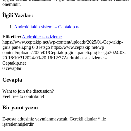
önemlidir.
İlgili Yazılar:
Android takip sistemi – Ceptakip.net
Etiketler:
Android casus izleme
https://www.ceptakip.net/wp-content/uploads/2025/01/Cep-takip-
giris-paneli.png
0
0
letsgo
https://www.ceptakip.net/wp-
content/uploads/2025/01/Cep-takip-giris-paneli.png
letsgo
2024-03-
20 16:10:31
2024-03-20 16:12:37
Android casus izleme –
Ceptakip.net
0
cevaplar
Cevapla
Want to join the discussion?
Feel free to contribute!
Bir yanıt yazın
E-posta adresiniz yayınlanmayacak.
Gerekli alanlar
*
ile
işaretlenmişlerdir