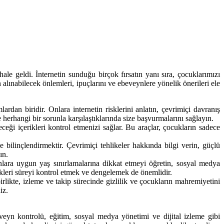
le geldi. İnternetin sunduğu birçok fırsatın yanı sıra, çocuklarımızı
lınabilecek önlemleri, ipuçlarını ve ebeveynlere yönelik önerileri ele
dan biridir. Onlara internetin risklerini anlatın, çevrimiçi davranış
 herhangi bir sorunla karşılaştıklarında size başvurmalarını sağlayın.
ceği içerikleri kontrol etmenizi sağlar. Bu araçlar, çocukların sadece
 bilinçlendirmektir. Çevrimiçi tehlikeler hakkında bilgi verin, güçlü
ın.
lara uygun yaş sınırlamalarına dikkat etmeyi öğretin, sosyal medya
ikleri süreyi kontrol etmek ve dengelemek de önemlidir.
irlikte, izleme ve takip sürecinde gizlilik ve çocukların mahremiyetini
iz.
eyn kontrolü, eğitim, sosyal medya yönetimi ve dijital izleme gibi