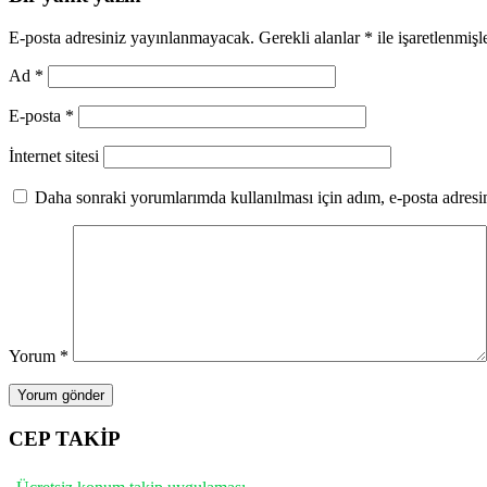
E-posta adresiniz yayınlanmayacak.
Gerekli alanlar
*
ile işaretlenmişl
Ad
*
E-posta
*
İnternet sitesi
Daha sonraki yorumlarımda kullanılması için adım, e-posta adresim
Yorum
*
CEP TAKİP