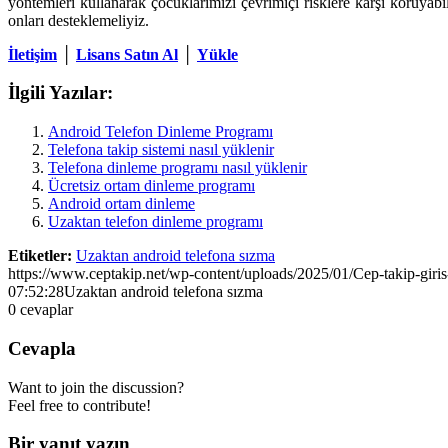
yöntemleri kullanarak çocuklarımızı çevrimiçi risklere karşı koruyabi
onları desteklemeliyiz.
İletişim
│
Lisans Satın Al
│
Yükle
İlgili Yazılar:
Android Telefon Dinleme Programı
Telefona takip sistemi nasıl yüklenir
Telefona dinleme programı nasıl yüklenir
Ücretsiz ortam dinleme programı
Android ortam dinleme
Uzaktan telefon dinleme programı
Etiketler:
Uzaktan android telefona sızma
https://www.ceptakip.net/wp-content/uploads/2025/01/Cep-takip-giris
07:52:28
Uzaktan android telefona sızma
0
cevaplar
Cevapla
Want to join the discussion?
Feel free to contribute!
Bir yanıt yazın