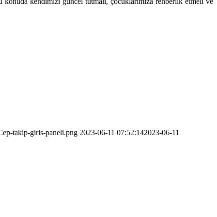
 bu konuda kendimizi güncel tutmalı, çocuklarımıza rehberlik etmeli ve
ep-takip-giris-paneli.png
2023-06-11 07:52:14
2023-06-11