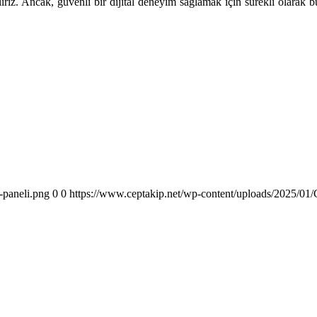
liriz. Ancak, güvenli bir dijital deneyim sağlamak için sürekli olarak
-paneli.png
0
0
https://www.ceptakip.net/wp-content/uploads/2025/01/C