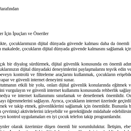
/
tarafından
İçin İpuçları ve Öneriler
likte, çocuklarımızın dijital dünyada güvende kalması daha da önemli ha
makalede, çocukların dijital dünyada güvende kalmasını sağlamak için a
ık bir diyalog sürdürmek, dijital güvenlik konusunda en önemli adımlar
uklarınızın dijital dünyadaki deneyimlerini paylaşmalarını teşvik edin ve
veyn kontrolü ve filtreleme araçlarını kullanmak, çocukların erişebile
 yapar ve güvenli internet deneyimi sunar.
tmanın etkili bir yolu, onları dijital güvenlik konularında eğitmek ve
lerini vurgulayın ve güvenli internet kullanımı konusunda rehberlik sağlay
edya ve internet kullanımını sınırlamak ve denetlemek önemlidir. On
mayı öğrenmelerini sağlayın. Ayrıca, çocukların internet üzerinde geçird
zlemek ve takip etmek, güvenliklerini sağlamak için önemlidir. Bununla b
evrimiçi aktivitelerini izleyebilir ve gerektiğinde müdahale edebilirsin
kontrol uygulamaları en iyi çocuk telefon takip programlarıdır.
nler olarak üzerimize düşen önemli bir sorumluluktur. İletişim, ebev