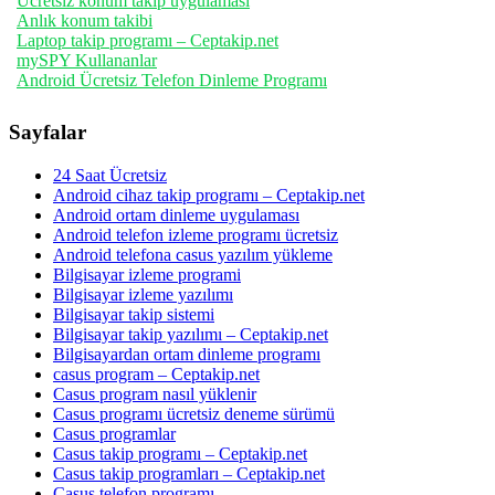
Ücretsiz konum takip uygulaması
Anlık konum takibi
Laptop takip programı – Ceptakip.net
mySPY Kullananlar
Android Ücretsiz Telefon Dinleme Programı
Sayfalar
24 Saat Ücretsiz
Android cihaz takip programı – Ceptakip.net
Android ortam dinleme uygulaması
Android telefon izleme programı ücretsiz
Android telefona casus yazılım yükleme
Bilgisayar izleme programi
Bilgisayar izleme yazılımı
Bilgisayar takip sistemi
Bilgisayar takip yazılımı – Ceptakip.net
Bilgisayardan ortam dinleme programı
casus program – Ceptakip.net
Casus program nasıl yüklenir
Casus programı ücretsiz deneme sürümü
Casus programlar
Casus takip programı – Ceptakip.net
Casus takip programları – Ceptakip.net
Casus telefon programı