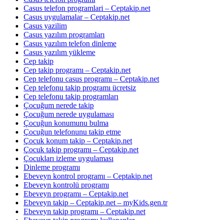
Casus telefon programlari – Ceptakip.net
Casus uygulamalar – Ceptakip.net
Casus yazilim
Casus yazılım programları
Casus yazılım telefon dinleme
Casus yazılım yükleme
Cep takip
Cep takip programı – Ceptakip.net
Cep telefonu casus programı – Ceptakip.net
Cep telefonu takip programı ücretsiz
Cep telefonu takip programları
Çocuğum nerede takip
Çocuğum nerede uygulaması
Çocuğun konumunu bulma
Çocuğun telefonunu takip etme
Çocuk konum takip – Ceptakip.net
Çocuk takip programı – Ceptakip.net
Çocukları izleme uygulaması
Dinleme programı
Ebeveyn kontrol programı – Ceptakip.net
Ebeveyn kontrolü programı
Ebeveyn programı – Ceptakip.net
Ebeveyn takip – Ceptakip.net – myKids.gen.tr
Ebeveyn takip programı – Ceptakip.net