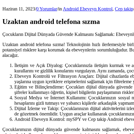
Haziran 11, 2023
/
0 Yorumlar
/
in
Android Ebeveyn Kontrol
,
Cep takip
Uzaktan android telefona sızma
Çocukların Dijital Dünyada Güvende Kalmasını Sağlamak: Ebeveynler 
Uzaktan android telefona sızma! Teknolojinin hızlı ilerlemesiyle bir
potansiyel risklere karşı korumak da ebeveynlerin sorumluluğudur. Bu 
alacağız.
İletişim ve Açık Diyalog: Çocuklarınızla iletişim kurmak ve aç
kurallarını ve gizlilik konularını vurgulayın. Aynı zamanda, çoc
Ebeveyn Kontrolü ve Filtrasyon Araçları: Dijital cihazlarda ebe
yaşlarına uygun içeriklere erişmelerini sağlamak için filtreleme
Eğitim ve Bilinçlendirme: Çocukları dijital dünyada güvende tu
şifreler kullanmayı öğretin, kişisel bilgilerin paylaşımının risk
Sosyal Medya ve İnternet Kullanımı: Çocuklarınızın sosyal m
hesaplarını gizli tutmayı ve yabancı kişilerle arkadaşlık yapma
Dijital İzleme ve Takip: Çocuklarınızın dijital aktivitelerini i
de gözetmek önemlidir. Uygun araçlar kullanarak çocuklarınızın ç
Android Ebeveyn Kontrol: mySPY ve Cep takip Android ebeveyn 
Çocuklarımızın dijital dünyada güvende kalmasını sağlamak, ebevey