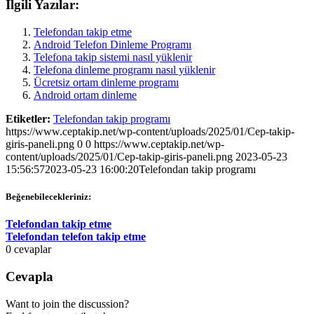
İlgili Yazılar:
Telefondan takip etme
Android Telefon Dinleme Programı
Telefona takip sistemi nasıl yüklenir
Telefona dinleme programı nasıl yüklenir
Ücretsiz ortam dinleme programı
Android ortam dinleme
Etiketler:
Telefondan takip programı
https://www.ceptakip.net/wp-content/uploads/2025/01/Cep-takip-
giris-paneli.png
0
0
https://www.ceptakip.net/wp-
content/uploads/2025/01/Cep-takip-giris-paneli.png
2023-05-23
15:56:57
2023-05-23 16:00:20
Telefondan takip programı
Beğenebilecekleriniz:
Telefondan takip etme
Telefondan telefon takip etme
0
cevaplar
Cevapla
Want to join the discussion?