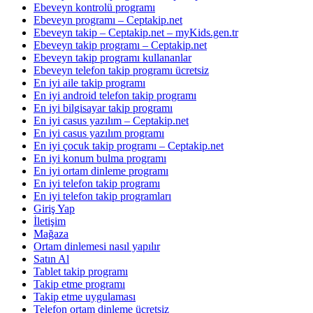
Ebeveyn kontrolü programı
Ebeveyn programı – Ceptakip.net
Ebeveyn takip – Ceptakip.net – myKids.gen.tr
Ebeveyn takip programı – Ceptakip.net
Ebeveyn takip programı kullananlar
Ebeveyn telefon takip programı ücretsiz
En iyi aile takip programı
En iyi android telefon takip programı
En iyi bilgisayar takip programı
En iyi casus yazılım – Ceptakip.net
En iyi casus yazılım programı
En iyi çocuk takip programı – Ceptakip.net
En iyi konum bulma programı
En iyi ortam dinleme programı
En iyi telefon takip programı
En iyi telefon takip programları
Giriş Yap
İletişim
Mağaza
Ortam dinlemesi nasıl yapılır
Satın Al
Tablet takip programı
Takip etme programı
Takip etme uygulaması
Telefon ortam dinleme ücretsiz