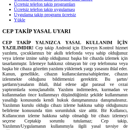
Ücretsiz telefon takip programları
Ücretsiz telefon takip uygulaması
Uygulama takip programı ücretsiz
Yükle
CEP TAKİP YASAL UYARI
CEP TAKİP YALNIZCA YASAL KULLANIM İÇİN
YAZILIMDIR!
Cep takip Android için Ebeveyn Kontrol hizmet
yazılımı, çocuklarınızı bir akıllı telefonda veya sahip olduğunuz
veya izleme iznine sahip olduğunuz başka bir cihazda izlemek için
tasarlanmıştır. İzlemeye hakkınız olmayan bir cep telefonuna veya
başka bir cihaza gözetim yazılımı yüklemek yargı yasasını ihlal eder.
Kanun, genellikle, cihazın kullanıcılarına/sahiplerine, cihazın
izlenmekte olduğunu bildirmenizi gerektirir. Bu şartın/
şartların/yasaların ihlali, ihlal edene ağır parasal ve cezai
yaptırımlarla sonuçlanabilir. Yazılımı indirmeden, kurmadan ve
kullanmadan önce kullanmayı düşündüğünüz şekilde kullanmanın
yasallığı konusunda kendi hukuk danışmanınıza danışmalısınız.
Yazılımın kurulu olduğu cihazı izleme hakkına sahip olduğunuzu
belirleme konusunda tüm sorumluluk size aittir. Bir Kullanıcı,
Kullanıcının izleme hakkına sahip olmadığı bir cihazı izlemeyi
seçerse Ceptakip sorumlu tutulamaz; Cep takip,
Yazılımın/Uygulamanın kullanımıyla ilgili yasal tavsiye de