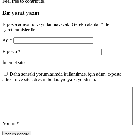
Feel free to contribute!
Bir yanıt yazın
E-posta adresiniz yayınlanmayacak.
Gerekli alanlar
*
ile
işaretlenmişlerdir
Ad
*
E-posta
*
İnternet sitesi
Daha sonraki yorumlarımda kullanılması için adım, e-posta
adresim ve site adresim bu tarayıcıya kaydedilsin.
Yorum
*