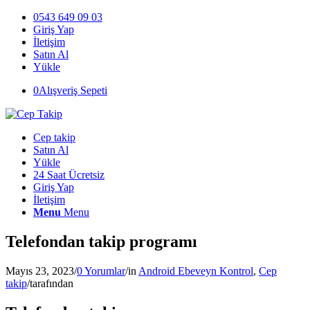
0543 649 09 03
Giriş Yap
İletişim
Satın Al
Yükle
0
Alışveriş Sepeti
Cep takip
Satın Al
Yükle
24 Saat Ücretsiz
Giriş Yap
İletişim
Menu
Menu
Telefondan takip programı
Mayıs 23, 2023
/
0 Yorumlar
/
in
Android Ebeveyn Kontrol
,
Cep
takip
/
tarafından