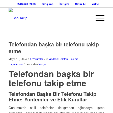
0543 649 09 03
Giriş Yap
İletişim
Satın Al
Yükle
Telefondan başka bir telefonu takip
etme
/
/
Mayıs 18, 2024
0 Yorumlar
in
Android Telefon Dinleme
/
Uygulaması
tarafından
letsgo
Telefondan başka bir
telefonu takip etme
Telefondan Başka Bir Telefonu Takip
Etme: Yöntemler ve Etik Kurallar
Günümüzde akıllı telefonlar, iletişimden eğlenceye, işten
güvenliğe kadar birçok alanda hayatımızın merkezinde yer alıyor.