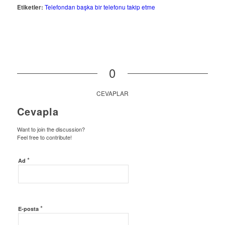
Etiketler:
Telefondan başka bir telefonu takip etme
0
CEVAPLAR
Cevapla
Want to join the discussion?
Feel free to contribute!
*
Ad
*
E-posta