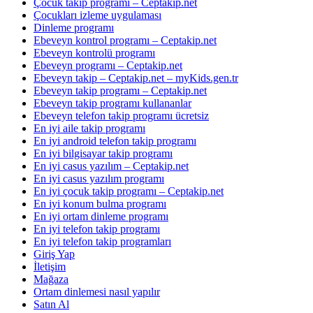
Çocuk takip programı – Ceptakip.net
Çocukları izleme uygulaması
Dinleme programı
Ebeveyn kontrol programı – Ceptakip.net
Ebeveyn kontrolü programı
Ebeveyn programı – Ceptakip.net
Ebeveyn takip – Ceptakip.net – myKids.gen.tr
Ebeveyn takip programı – Ceptakip.net
Ebeveyn takip programı kullananlar
Ebeveyn telefon takip programı ücretsiz
En iyi aile takip programı
En iyi android telefon takip programı
En iyi bilgisayar takip programı
En iyi casus yazılım – Ceptakip.net
En iyi casus yazılım programı
En iyi çocuk takip programı – Ceptakip.net
En iyi konum bulma programı
En iyi ortam dinleme programı
En iyi telefon takip programı
En iyi telefon takip programları
Giriş Yap
İletişim
Mağaza
Ortam dinlemesi nasıl yapılır
Satın Al