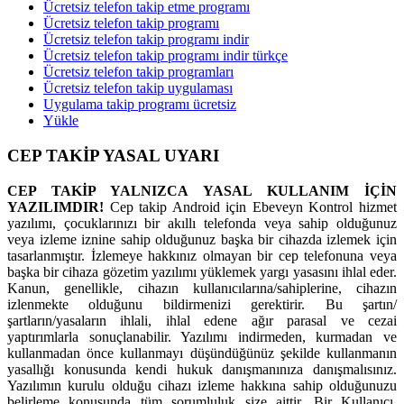
Ücretsiz telefon takip etme programı
Ücretsiz telefon takip programı
Ücretsiz telefon takip programı indir
Ücretsiz telefon takip programı indir türkçe
Ücretsiz telefon takip programları
Ücretsiz telefon takip uygulaması
Uygulama takip programı ücretsiz
Yükle
CEP TAKİP YASAL UYARI
CEP TAKİP YALNIZCA YASAL KULLANIM İÇİN
YAZILIMDIR!
Cep takip Android için Ebeveyn Kontrol hizmet
yazılımı, çocuklarınızı bir akıllı telefonda veya sahip olduğunuz
veya izleme iznine sahip olduğunuz başka bir cihazda izlemek için
tasarlanmıştır. İzlemeye hakkınız olmayan bir cep telefonuna veya
başka bir cihaza gözetim yazılımı yüklemek yargı yasasını ihlal eder.
Kanun, genellikle, cihazın kullanıcılarına/sahiplerine, cihazın
izlenmekte olduğunu bildirmenizi gerektirir. Bu şartın/
şartların/yasaların ihlali, ihlal edene ağır parasal ve cezai
yaptırımlarla sonuçlanabilir. Yazılımı indirmeden, kurmadan ve
kullanmadan önce kullanmayı düşündüğünüz şekilde kullanmanın
yasallığı konusunda kendi hukuk danışmanınıza danışmalısınız.
Yazılımın kurulu olduğu cihazı izleme hakkına sahip olduğunuzu
belirleme konusunda tüm sorumluluk size aittir. Bir Kullanıcı,