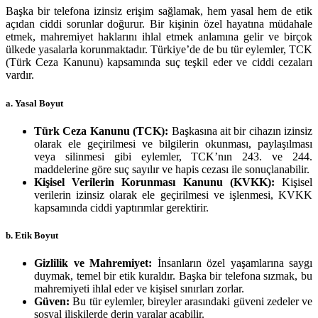
Başka bir telefona izinsiz erişim sağlamak, hem yasal hem de etik
açıdan ciddi sorunlar doğurur. Bir kişinin özel hayatına müdahale
etmek, mahremiyet haklarını ihlal etmek anlamına gelir ve birçok
ülkede yasalarla korunmaktadır. Türkiye’de de bu tür eylemler, TCK
(Türk Ceza Kanunu) kapsamında suç teşkil eder ve ciddi cezaları
vardır.
a. Yasal Boyut
Türk Ceza Kanunu (TCK):
Başkasına ait bir cihazın izinsiz
olarak ele geçirilmesi ve bilgilerin okunması, paylaşılması
veya silinmesi gibi eylemler, TCK’nın 243. ve 244.
maddelerine göre suç sayılır ve hapis cezası ile sonuçlanabilir.
Kişisel Verilerin Korunması Kanunu (KVKK):
Kişisel
verilerin izinsiz olarak ele geçirilmesi ve işlenmesi, KVKK
kapsamında ciddi yaptırımlar gerektirir.
b. Etik Boyut
Gizlilik ve Mahremiyet:
İnsanların özel yaşamlarına saygı
duymak, temel bir etik kuraldır. Başka bir telefona sızmak, bu
mahremiyeti ihlal eder ve kişisel sınırları zorlar.
Güven:
Bu tür eylemler, bireyler arasındaki güveni zedeler ve
sosyal ilişkilerde derin yaralar açabilir.