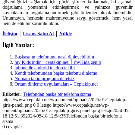
güvenliğinizi sağlamak için güçlü şifreler kullanmak, iki aşamalı
doğrulama yöntemini etkinleştirmek ve yalnızca güvenilir
kaynaklardan uygulama indirmek gibi önlemler almak önemlidir.
Unutmayın, herkesin mahremiyetine saygı göstermek, hem yasal
hem de etik bir sorumluluktur.
İletişim
│
Lisans Satın Al
│
Yükle
İlgili Yazılar:
Başkasının telefonunu nasıl dinleyebilirim
my Kids indir – ceptakip.net │ myKids.gen.tr
iphone ile android telefon takibi
Kendi telefonundan başka telefonu dinleme
Numara takip programı ücretsiz
Ortam dinleme uygulamaları – Ceptakip.net
Etiketler:
Telefondan başka bir telefona sızma
https://www.ceptakip.net/wp-content/uploads/2025/01/Cep-takip-
giris-paneli.png
0
0
letsgo
https://www.ceptakip.net/wp-
content/uploads/2025/01/Cep-takip-giris-paneli.png
letsgo
2024-05-
18 12:51:39
2024-05-18 12:54:35
Telefondan başka bir telefona
sızma
0
cevaplar