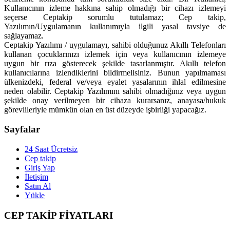
Kullanıcının izleme hakkına sahip olmadığı bir cihazı izlemeyi
seçerse Ceptakip sorumlu tutulamaz; Cep takip,
Yazılımın/Uygulamanın kullanımıyla ilgili yasal tavsiye de
sağlayamaz.
Ceptakip Yazılımı / uygulamayı, sahibi olduğunuz Akıllı Telefonları
kullanan çocuklarınızı izlemek için veya kullanıcının izlemeye
uygun bir rıza gösterecek şekilde tasarlanmıştır. Akıllı telefon
kullanıcılarına izlendiklerini bildirmelisiniz. Bunun yapılmaması
ülkenizdeki, federal ve/veya eyalet yasalarının ihlal edilmesine
neden olabilir. Ceptakip Yazılımını sahibi olmadığınız veya uygun
şekilde onay verilmeyen bir cihaza kurarsanız, anayasa/hukuk
görevlileriyle mümkün olan en üst düzeyde işbirliği yapacağız.
Sayfalar
24 Saat Ücretsiz
Cep takip
Giriş Yap
İletişim
Satın Al
Yükle
CEP TAKİP FİYATLARI