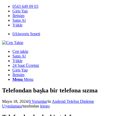
0543 649 09 03
Giriş Yap
İletişim
Satın Al
Yükle
0
Alışveriş Sepeti
Cep takip
Satın Al
Yükle
24 Saat Ücretsiz
Giriş Yap
İletişim
Menu
Menu
Telefondan başka bir telefona sızma
Mayıs 18, 2024
/
0 Yorumlar
/
in
Android Telefon Dinleme
Uygulaması
/
tarafından
letsgo