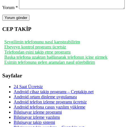
Yorum
*
CEP TAKİP
Sevgilimin telefonunu nasıl karıştırabilirim
Ebeveyn kontrol programı ücretsiz
Telefondan eşini takip etme programı
Başka telefona uzaktan bağlanarak telefonun içine girmek
Eşimin telefonuna gelen aramaları nasıl görebilirim
Sayfalar
24 Saat Ücretsiz
Android cihaz takip programı – Ceptakip.net
Android ortam dinleme uygulaması
Android telefon izleme programı ücretsiz
Android telefona casus yazılım yükleme
Bilgisayar izleme programi
Bilgisayar izleme yazılımı
Bilgisayar takip sistemi