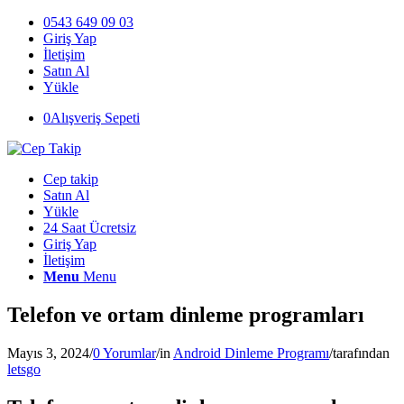
0543 649 09 03
Giriş Yap
İletişim
Satın Al
Yükle
0
Alışveriş Sepeti
Cep takip
Satın Al
Yükle
24 Saat Ücretsiz
Giriş Yap
İletişim
Menu
Menu
Telefon ve ortam dinleme programları
Mayıs 3, 2024
/
0 Yorumlar
/
in
Android Dinleme Programı
/
tarafından
letsgo