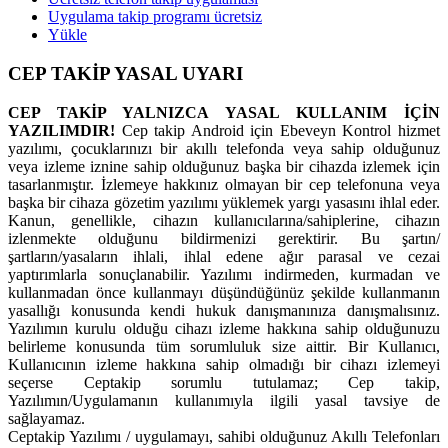
Uygulama takip programı ücretsiz
Yükle
CEP TAKİP YASAL UYARI
CEP TAKİP YALNIZCA YASAL KULLANIM İÇİN
YAZILIMDIR!
Cep takip Android için Ebeveyn Kontrol hizmet
yazılımı, çocuklarınızı bir akıllı telefonda veya sahip olduğunuz
veya izleme iznine sahip olduğunuz başka bir cihazda izlemek için
tasarlanmıştır. İzlemeye hakkınız olmayan bir cep telefonuna veya
başka bir cihaza gözetim yazılımı yüklemek yargı yasasını ihlal eder.
Kanun, genellikle, cihazın kullanıcılarına/sahiplerine, cihazın
izlenmekte olduğunu bildirmenizi gerektirir. Bu şartın/
şartların/yasaların ihlali, ihlal edene ağır parasal ve cezai
yaptırımlarla sonuçlanabilir. Yazılımı indirmeden, kurmadan ve
kullanmadan önce kullanmayı düşündüğünüz şekilde kullanmanın
yasallığı konusunda kendi hukuk danışmanınıza danışmalısınız.
Yazılımın kurulu olduğu cihazı izleme hakkına sahip olduğunuzu
belirleme konusunda tüm sorumluluk size aittir. Bir Kullanıcı,
Kullanıcının izleme hakkına sahip olmadığı bir cihazı izlemeyi
seçerse Ceptakip sorumlu tutulamaz; Cep takip,
Yazılımın/Uygulamanın kullanımıyla ilgili yasal tavsiye de
sağlayamaz.
Ceptakip Yazılımı / uygulamayı, sahibi olduğunuz Akıllı Telefonları