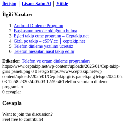
İletişim
│
Lisans Satın Al
│
Yükle
İlgili Yazılar:
Android Dinleme Programı
Başkasının nerede olduğunu bulma
Eşleri takip etme programı – Ceptakip.net
Gizli pc takip – cSPY.cc │ ceptakip.net
Telefon dinleme yazılımı ücretsiz
Telefon mesajları nasıl takip edilir
Etiketler:
Telefon ve ortam dinleme programları
https://www.ceptakip.net/wp-content/uploads/2025/01/Cep-takip-
giris-paneli.png
0
0
letsgo
https://www.ceptakip.net/wp-
content/uploads/2025/01/Cep-takip-giris-paneli.png
letsgo
2024-05-
03 12:58:23
2024-05-03 12:59:46
Telefon ve ortam dinleme
programları
0
cevaplar
Cevapla
Want to join the discussion?
Feel free to contribute!