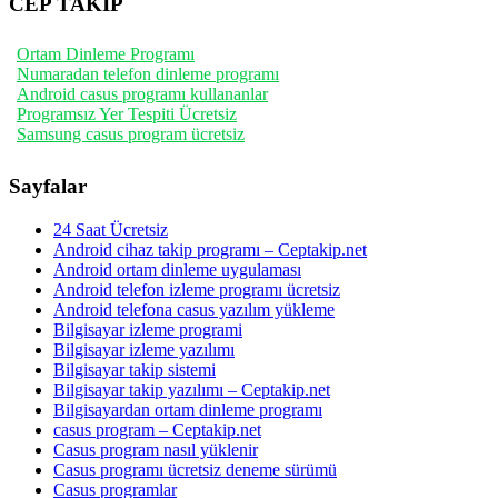
CEP TAKİP
Ortam Dinleme Programı
Numaradan telefon dinleme programı
Android casus programı kullananlar
Programsız Yer Tespiti Ücretsiz
Samsung casus program ücretsiz
Sayfalar
24 Saat Ücretsiz
Android cihaz takip programı – Ceptakip.net
Android ortam dinleme uygulaması
Android telefon izleme programı ücretsiz
Android telefona casus yazılım yükleme
Bilgisayar izleme programi
Bilgisayar izleme yazılımı
Bilgisayar takip sistemi
Bilgisayar takip yazılımı – Ceptakip.net
Bilgisayardan ortam dinleme programı
casus program – Ceptakip.net
Casus program nasıl yüklenir
Casus programı ücretsiz deneme sürümü
Casus programlar