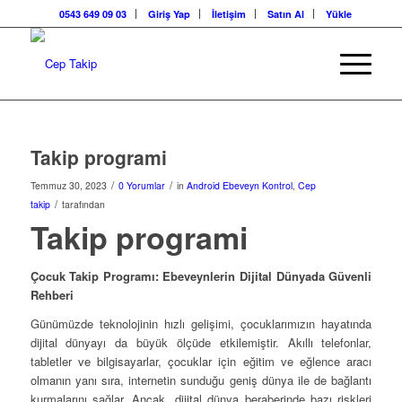
0543 649 09 03
Giriş Yap
İletişim
Satın Al
Yükle
Takip programi
/
/
Temmuz 30, 2023
0 Yorumlar
in
Android Ebeveyn Kontrol
,
Cep
/
takip
tarafından
Takip programi
Çocuk Takip Programı: Ebeveynlerin Dijital Dünyada Güvenli
Rehberi
Günümüzde teknolojinin hızlı gelişimi, çocuklarımızın hayatında
dijital dünyayı da büyük ölçüde etkilemiştir. Akıllı telefonlar,
tabletler ve bilgisayarlar, çocuklar için eğitim ve eğlence aracı
olmanın yanı sıra, internetin sunduğu geniş dünya ile de bağlantı
kurmalarını sağlar. Ancak, dijital dünya beraberinde bazı riskleri