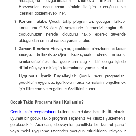
mesajlaşma uygulamalarını izlemeye imkan tanır.
Ebeveynler, çocuklarının kiminle iletişim kurduğunu ve
içerikleri gözlemleyebilirler.
Konum Takibi:
Çocuk takip programları, çocuğun fiziksel
konumunu GPS özelliği sayesinde izlemenizi sağlar. Bu,
çocuğunuzun nerede olduğunu takip ederek güvende
olduğundan emin olmanıza yardımcı olur.
Zaman Sınırları:
Ebeveynler, çocukların cihazlarını ne kadar
süreyle kullanabileceğini belirleyerek ekran süresini
sınırlandırabilirler. Bu, çocukların sağlıklı bir denge içinde
dijital dünyayla etkileşim kurmalarına yardımcı olur.
Uygunsuz İçerik Engelleyici:
Çocuk takip programları,
çocukların uygunsuz içeriklere maruz kalmalarını engellemek
için filtreleme ve engelleme özellikleri sunar.
Çocuk Takip Programı Nasıl Kullanılır?
Çocuk takip programlarını
kullanmak oldukça basittir. İlk olarak,
uyumlu bir çocuk takip programı seçmeniz ve cihaza yüklemeniz
gerekecektir. Ardından, ebeveynler genellikle bir kontrol paneli
veya mobil uygulama üzerinden çocuğun etkinliklerini izleyebilir