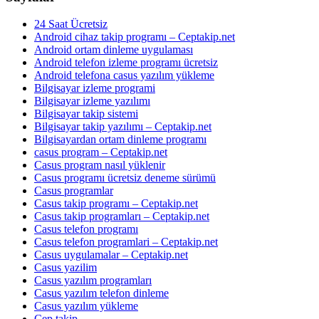
24 Saat Ücretsiz
Android cihaz takip programı – Ceptakip.net
Android ortam dinleme uygulaması
Android telefon izleme programı ücretsiz
Android telefona casus yazılım yükleme
Bilgisayar izleme programi
Bilgisayar izleme yazılımı
Bilgisayar takip sistemi
Bilgisayar takip yazılımı – Ceptakip.net
Bilgisayardan ortam dinleme programı
casus program – Ceptakip.net
Casus program nasıl yüklenir
Casus programı ücretsiz deneme sürümü
Casus programlar
Casus takip programı – Ceptakip.net
Casus takip programları – Ceptakip.net
Casus telefon programı
Casus telefon programlari – Ceptakip.net
Casus uygulamalar – Ceptakip.net
Casus yazilim
Casus yazılım programları
Casus yazılım telefon dinleme
Casus yazılım yükleme
Cep takip