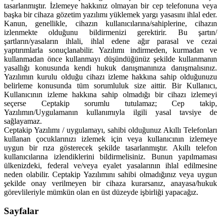
tasarlanmıştır. İzlemeye hakkınız olmayan bir cep telefonuna veya
başka bir cihaza gözetim yazılımı yüklemek yargı yasasını ihlal eder.
Kanun, genellikle, cihazın kullanıcılarına/sahiplerine, cihazın
izlenmekte olduğunu bildirmenizi gerektirir. Bu şartın/
şartların/yasaların ihlali, ihlal edene ağır parasal ve cezai
yaptırımlarla sonuçlanabilir. Yazılımı indirmeden, kurmadan ve
kullanmadan önce kullanmayı düşündüğünüz şekilde kullanmanın
yasallığı konusunda kendi hukuk danışmanınıza danışmalısınız.
Yazılımın kurulu olduğu cihazı izleme hakkına sahip olduğunuzu
belirleme konusunda tüm sorumluluk size aittir. Bir Kullanıcı,
Kullanıcının izleme hakkına sahip olmadığı bir cihazı izlemeyi
seçerse Ceptakip sorumlu tutulamaz; Cep takip,
Yazılımın/Uygulamanın kullanımıyla ilgili yasal tavsiye de
sağlayamaz.
Ceptakip Yazılımı / uygulamayı, sahibi olduğunuz Akıllı Telefonları
kullanan çocuklarınızı izlemek için veya kullanıcının izlemeye
uygun bir rıza gösterecek şekilde tasarlanmıştır. Akıllı telefon
kullanıcılarına izlendiklerini bildirmelisiniz. Bunun yapılmaması
ülkenizdeki, federal ve/veya eyalet yasalarının ihlal edilmesine
neden olabilir. Ceptakip Yazılımını sahibi olmadığınız veya uygun
şekilde onay verilmeyen bir cihaza kurarsanız, anayasa/hukuk
görevlileriyle mümkün olan en üst düzeyde işbirliği yapacağız.
Sayfalar