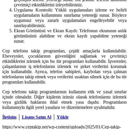
çevrimiçi etkinliklerini izleyebilirsiniz.
Uygulama Kontrolü: Yüklü uygulamaları izleme ve belirli
uygulamaların kullanımını sınırlama yeteneği sunar. Böylece
uygunsuz veya zararlı uygulamaları engelleyebilir veya
sınırlayabilirsiniz.
Ekran Görüntüsü ve Ekran Kaydı: Telefonun ekranının anlık
görüntüsünü alabilme ve ekran kaydı yapabilme yeteneği
sunar.
Cep telefonu takip programları, çeşitli amaçlarla kullanılabilir.
Ebeveynler, çocuklarının güvenliğini sağlamak ve çevrimiçi
etkinliklerini izlemek için bu tür programları kullanabilir. İşverenler,
çalışanlarının iş telefonlarını izlemek ve şirket verilerini korumak
için kullanabilir. Ayrıca, telefon sahipleri, kaybolan veya çalınan
telefonlarını takip etmek veya verilerini uzaktan silmek için de bu tür
programları kullanabilir.
Cep telefonu takip programlarının kullanımı etik ve yasal sınırlar
içinde olmalıdır. Diğer kişilerin izinsiz olarak telefonlarını izlemek
veya gizlilik haklarını ihlal etmek yasa dışıdır. Programların
kullanımıyla ilgili yerel yasalara ve düzenlemelere uyulmalıdır.
İletişim
│
Lisans Satın Al
│
Yükle
https://www.ceptakip.net/wp-content/uploads/2025/01/Cep-takip-