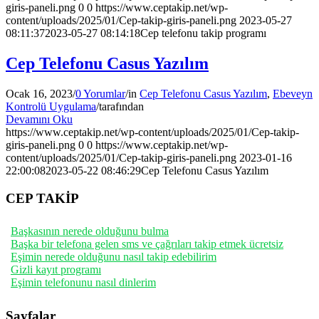
giris-paneli.png
0
0
https://www.ceptakip.net/wp-
content/uploads/2025/01/Cep-takip-giris-paneli.png
2023-05-27
08:11:37
2023-05-27 08:14:18
Cep telefonu takip programı
Cep Telefonu Casus Yazılım
Ocak 16, 2023
/
0 Yorumlar
/
in
Cep Telefonu Casus Yazılım
,
Ebeveyn
Kontrolü Uygulama
/
tarafından
Devamını Oku
https://www.ceptakip.net/wp-content/uploads/2025/01/Cep-takip-
giris-paneli.png
0
0
https://www.ceptakip.net/wp-
content/uploads/2025/01/Cep-takip-giris-paneli.png
2023-01-16
22:00:08
2023-05-22 08:46:29
Cep Telefonu Casus Yazılım
CEP TAKİP
Başkasının nerede olduğunu bulma
Başka bir telefona gelen sms ve çağrıları takip etmek ücretsiz
Eşimin nerede olduğunu nasıl takip edebilirim
Gizli kayıt programı
Eşimin telefonunu nasıl dinlerim
Sayfalar