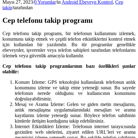
Mayıs 27, 2023
/
0 Yorumlar
/
in
Android Ebeveyn Kontrol
,
Cep
takip
/
tarafından
Cep telefonu takip programı
Cep telefonu takip programı, bir telefonun kullanımını izlemek,
konumunu takip etmek ve çeşitli telefon etkinliklerini kontrol etmek
için kullanılan bir yazılımdır. Bu tür programlar genellikle
ebeveynler, işverenler veya telefon sahipleri tarafından telefonlarını
izlemek veya güvenlik amacıyla kullanılır.
Cep telefonu takip programlarının bazı özellikleri şunlar
olabilir:
Konum İzleme: GPS teknolojisi kullanılarak telefonun anlık
konumunu izleme ve takip etme yeteneği sunar. Bu sayede
telefonun nerede olduğunu ve kullanıcının konumunu
doğrulayabilirsiniz.
Mesaj ve Arama İzleme: Gelen ve giden metin mesajlarını,
anlık mesajlaşma uygulamalarındaki mesajları ve arama
kayıtlarını izleme yeteneği sunar. Böylece telefon sahibinin
kimlerle iletişim kurduğunu takip edebilirsiniz.
İnternet Etkinlikleri İzleme: Telefonun internet tarayıcısında
gezinilen web sitelerini, ziyaret edilen URL’leri ve arama
geçmişini izleme yeteneği sunar. Bu şekilde telefon sahibinin