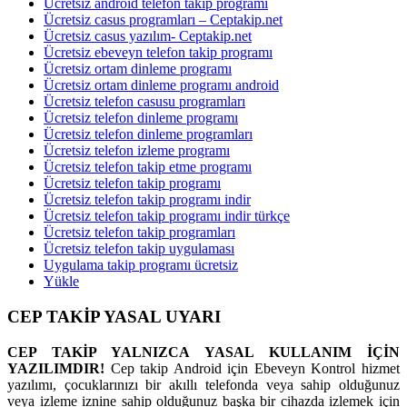
Ücretsiz android telefon takip programı
Ücretsiz casus programları – Ceptakip.net
Ücretsiz casus yazılım- Ceptakip.net
Ücretsiz ebeveyn telefon takip programı
Ücretsiz ortam dinleme programı
Ücretsiz ortam dinleme programı android
Ücretsiz telefon casusu programları
Ücretsiz telefon dinleme programı
Ücretsiz telefon dinleme programları
Ücretsiz telefon izleme programı
Ücretsiz telefon takip etme programı
Ücretsiz telefon takip programı
Ücretsiz telefon takip programı indir
Ücretsiz telefon takip programı indir türkçe
Ücretsiz telefon takip programları
Ücretsiz telefon takip uygulaması
Uygulama takip programı ücretsiz
Yükle
CEP TAKİP YASAL UYARI
CEP TAKİP YALNIZCA YASAL KULLANIM İÇİN
YAZILIMDIR!
Cep takip Android için Ebeveyn Kontrol hizmet
yazılımı, çocuklarınızı bir akıllı telefonda veya sahip olduğunuz
veya izleme iznine sahip olduğunuz başka bir cihazda izlemek için