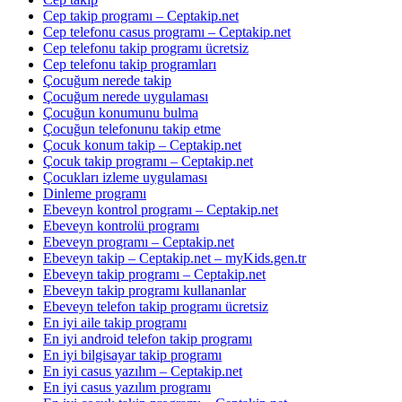
Cep takip programı – Ceptakip.net
Cep telefonu casus programı – Ceptakip.net
Cep telefonu takip programı ücretsiz
Cep telefonu takip programları
Çocuğum nerede takip
Çocuğum nerede uygulaması
Çocuğun konumunu bulma
Çocuğun telefonunu takip etme
Çocuk konum takip – Ceptakip.net
Çocuk takip programı – Ceptakip.net
Çocukları izleme uygulaması
Dinleme programı
Ebeveyn kontrol programı – Ceptakip.net
Ebeveyn kontrolü programı
Ebeveyn programı – Ceptakip.net
Ebeveyn takip – Ceptakip.net – myKids.gen.tr
Ebeveyn takip programı – Ceptakip.net
Ebeveyn takip programı kullananlar
Ebeveyn telefon takip programı ücretsiz
En iyi aile takip programı
En iyi android telefon takip programı
En iyi bilgisayar takip programı
En iyi casus yazılım – Ceptakip.net
En iyi casus yazılım programı