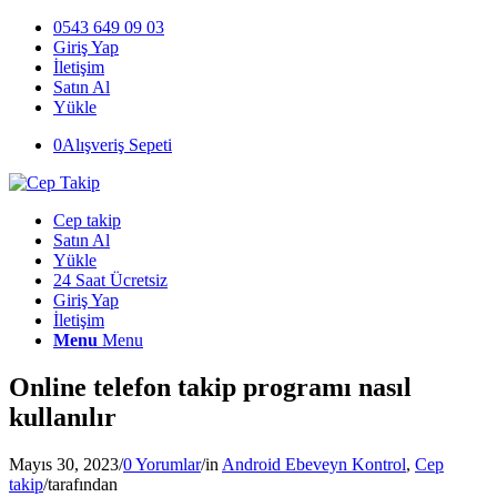
0543 649 09 03
Giriş Yap
İletişim
Satın Al
Yükle
0
Alışveriş Sepeti
Cep takip
Satın Al
Yükle
24 Saat Ücretsiz
Giriş Yap
İletişim
Menu
Menu
Online telefon takip programı nasıl
kullanılır
Mayıs 30, 2023
/
0 Yorumlar
/
in
Android Ebeveyn Kontrol
,
Cep
takip
/
tarafından