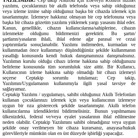
YAZILIMDIR!
Cep takip Android için Ebeveyn Kontrol hizmet
yazılımı, çocuklarınızı bir akıllı telefonda veya sahip olduğunuz
veya izleme iznine sahip olduğunuz başka bir cihazda izlemek için
tasarlanmıştır. İzlemeye hakkınız olmayan bir cep telefonuna veya
başka bir cihaza gözetim yazılımı yüklemek yargı yasasını ihlal eder.
Kanun, genellikle, cihazın kullanıcılarına/sahiplerine, cihazın
izlenmekte olduğunu bildirmenizi gerektirir. Bu şartın/
şartların/yasaların ihlali, ihlal edene ağır parasal ve cezai
yaptırımlarla sonuçlanabilir. Yazılımı indirmeden, kurmadan ve
kullanmadan önce kullanmayı düşündüğünüz şekilde kullanmanın
yasallığı konusunda kendi hukuk danışmanınıza danışmalısınız.
Yazılımın kurulu olduğu cihazı izleme hakkına sahip olduğunuzu
belirleme konusunda tüm sorumluluk size aittir. Bir Kullanıcı,
Kullanıcının izleme hakkına sahip olmadığı bir cihazı izlemeyi
seçerse Ceptakip sorumlu tutulamaz; Cep takip,
Yazılımın/Uygulamanın kullanımıyla ilgili yasal tavsiye de
sağlayamaz.
Ceptakip Yazılımı / uygulamayı, sahibi olduğunuz Akıllı Telefonları
kullanan çocuklarınızı izlemek için veya kullanıcının izlemeye
uygun bir rıza gösterecek şekilde tasarlanmıştır. Akıllı telefon
kullanıcılarına izlendiklerini bildirmelisiniz. Bunun yapılmaması
ülkenizdeki, federal ve/veya eyalet yasalarının ihlal edilmesine
neden olabilir. Ceptakip Yazılımını sahibi olmadığınız veya uygun
şekilde onay verilmeyen bir cihaza kurarsanız, anayasa/hukuk
görevlileriyle mümkün olan en üst düzeyde işbirliği yapacağız.