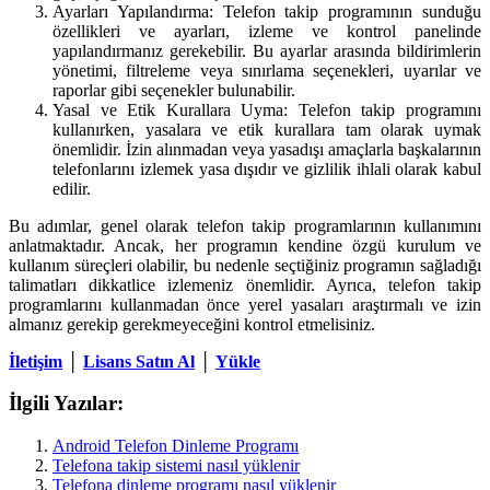
Ayarları Yapılandırma: Telefon takip programının sunduğu
özellikleri ve ayarları, izleme ve kontrol panelinde
yapılandırmanız gerekebilir. Bu ayarlar arasında bildirimlerin
yönetimi, filtreleme veya sınırlama seçenekleri, uyarılar ve
raporlar gibi seçenekler bulunabilir.
Yasal ve Etik Kurallara Uyma: Telefon takip programını
kullanırken, yasalara ve etik kurallara tam olarak uymak
önemlidir. İzin alınmadan veya yasadışı amaçlarla başkalarının
telefonlarını izlemek yasa dışıdır ve gizlilik ihlali olarak kabul
edilir.
Bu adımlar, genel olarak telefon takip programlarının kullanımını
anlatmaktadır. Ancak, her programın kendine özgü kurulum ve
kullanım süreçleri olabilir, bu nedenle seçtiğiniz programın sağladığı
talimatları dikkatlice izlemeniz önemlidir. Ayrıca, telefon takip
programlarını kullanmadan önce yerel yasaları araştırmalı ve izin
almanız gerekip gerekmeyeceğini kontrol etmelisiniz.
İletişim
│
Lisans Satın Al
│
Yükle
İlgili Yazılar:
Android Telefon Dinleme Programı
Telefona takip sistemi nasıl yüklenir
Telefona dinleme programı nasıl yüklenir