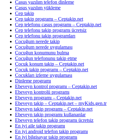
Casus yazılım telefon dinleme
Casus yazılım yükleme
Cep takip
Cep takip programı – Ceptakip.net
Cep telefonu casus programı – Ceptakip.net
Cep telefonu takip programı ücretsiz
Cep telefonu takip programları
Çocuğum nerede takip
Çocuğum nerede uygulaması
Çocuğun konumunu bulma
Çocuğun telefonunu takip etme
Çocuk konum takip – Ceptakip.net
Çocuk takip programı – Ceptakip.net
Çocukları izleme uygulaması
Dinleme programı
Ebeveyn kontrol programı – Ceptakip.net
Ebeveyn kontrolü programı
Ebeveyn programı – Ceptakip.net
Ebeveyn takip – Ceptakip.net – myKids.gen.tr
Ebeveyn takip programı – Ceptakip.net
Ebeveyn takip programı kullananlar
Ebeveyn telefon takip programı ücretsiz
En iyi aile takip programı
En iyi android telefon takip programı
En iyi bilgisayar takip programı