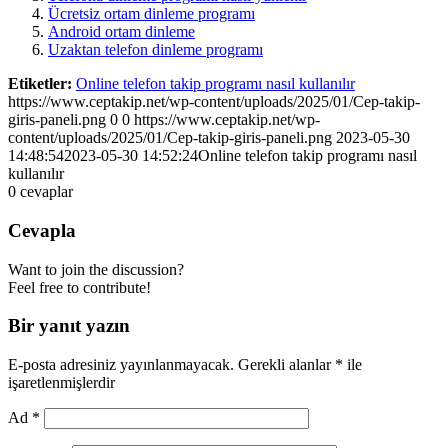
Ücretsiz ortam dinleme programı
Android ortam dinleme
Uzaktan telefon dinleme programı
Etiketler:
Online telefon takip programı nasıl kullanılır
https://www.ceptakip.net/wp-content/uploads/2025/01/Cep-takip-
giris-paneli.png
0
0
https://www.ceptakip.net/wp-
content/uploads/2025/01/Cep-takip-giris-paneli.png
2023-05-30
14:48:54
2023-05-30 14:52:24
Online telefon takip programı nasıl
kullanılır
0
cevaplar
Cevapla
Want to join the discussion?
Feel free to contribute!
Bir yanıt yazın
E-posta adresiniz yayınlanmayacak.
Gerekli alanlar
*
ile
işaretlenmişlerdir
Ad
*