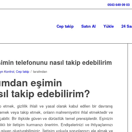
0543 649 09 03
Cep takip
Satın Al
Yükle
24 Sa
min telefonunu nasıl takip edebilirim
/
yn Kontrol
,
Cep takip
tarafından
umdan eşimin
ıl takip edebilirim?
 etmek, gizlilik ihlali ve yasal olarak kabul edilen bir davranış
izlemek veya takip etmek, onların mahremiyetini ihlal etmektedir ve
abilir. Bir ilişkide güven ve dürüstlük temel prensiplerdir. Eşinizin
lı bir iletişim kurmanızı öneririm. Endişelerinizi ve ihtiyaçlarınızı
 güven oluşturabilirsiniz. İletişim yoluyla sorunlarınızı ele almak ve