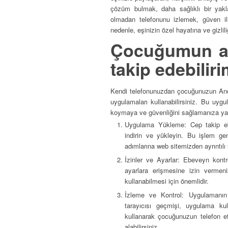
çözüm bulmak, daha sağlıklı bir yakla
olmadan telefonunu izlemek, güven iliş
nedenle, eşinizin özel hayatına ve gizli
Çocuğumun an
takip edebilir
Kendi telefonunuzdan çocuğunuzun Andro
uygulamaları kullanabilirsiniz. Bu uygu
koymaya ve güvenliğini sağlamanıza yardı
Uygulama Yükleme: Cep takip eb
indirin ve yükleyin. Bu işlem gen
adımlarına web sitemizden ayrıntılı u
İzinler ve Ayarlar: Ebeveyn kontr
ayarlara erişmesine izin vermeni
kullanabilmesi için önemlidir.
İzleme ve Kontrol: Uygulamanın s
tarayıcısı geçmişi, uygulama kul
kullanarak çocuğunuzun telefon etki
alabilirsiniz.