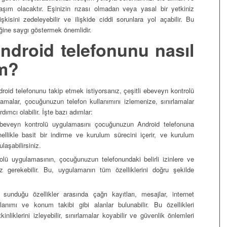
şım olacaktır. Eşinizin rızası olmadan veya yasal bir yetkiniz
kisini zedeleyebilir ve ilişkide ciddi sorunlara yol açabilir. Bu
liğine saygı göstermek önemlidir.
droid telefonunu nasıl
im?
id telefonunu takip etmek istiyorsanız, çeşitli ebeveyn kontrolü
lamalar, çocuğunuzun telefon kullanımını izlemenize, sınırlamalar
mcı olabilir. İşte bazı adımlar:
eveyn kontrolü uygulamasını çocuğunuzun Android telefonuna
ellikle basit bir indirme ve kurulum sürecini içerir, ve kurulum
laşabilirsiniz.
olü uygulamasının, çocuğunuzun telefonundaki belirli izinlere ve
z gerekebilir. Bu, uygulamanın tüm özelliklerini doğru şekilde
unduğu özellikler arasında çağrı kayıtları, mesajlar, internet
lanımı ve konum takibi gibi alanlar bulunabilir. Bu özellikleri
nliklerini izleyebilir, sınırlamalar koyabilir ve güvenlik önlemleri