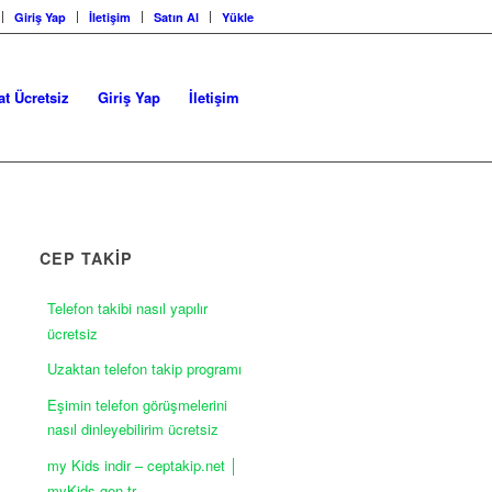
Giriş Yap
İletişim
Satın Al
Yükle
at Ücretsiz
Giriş Yap
İletişim
CEP TAKİP
Telefon takibi nasıl yapılır
ücretsiz
Uzaktan telefon takip programı
Eşimin telefon görüşmelerini
nasıl dinleyebilirim ücretsiz
my Kids indir – ceptakip.net │
myKids.gen.tr