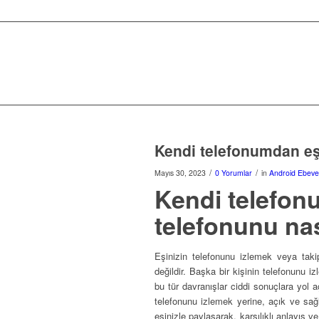
Kendi telefonumdan eşi
/
/
Mayıs 30, 2023
0 Yorumlar
in
Android Ebeve
Kendi telefon
telefonunu nas
Eşinizin telefonunu izlemek veya takip
değildir. Başka bir kişinin telefonunu 
bu tür davranışlar ciddi sonuçlara yol aç
telefonunu izlemek yerine, açık ve sağlık
eşinizle paylaşarak, karşılıklı anlayış ve