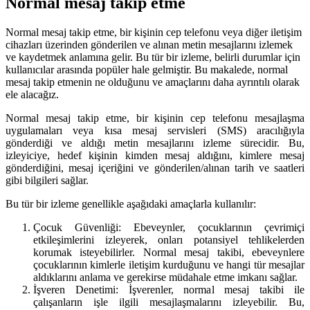
Normal mesaj takip etme
Normal mesaj takip etme, bir kişinin cep telefonu veya diğer iletişim
cihazları üzerinden gönderilen ve alınan metin mesajlarını izlemek
ve kaydetmek anlamına gelir. Bu tür bir izleme, belirli durumlar için
kullanıcılar arasında popüler hale gelmiştir. Bu makalede, normal
mesaj takip etmenin ne olduğunu ve amaçlarını daha ayrıntılı olarak
ele alacağız.
Normal mesaj takip etme, bir kişinin cep telefonu mesajlaşma
uygulamaları veya kısa mesaj servisleri (SMS) aracılığıyla
gönderdiği ve aldığı metin mesajlarını izleme sürecidir. Bu,
izleyiciye, hedef kişinin kimden mesaj aldığını, kimlere mesaj
gönderdiğini, mesaj içeriğini ve gönderilen/alınan tarih ve saatleri
gibi bilgileri sağlar.
Bu tür bir izleme genellikle aşağıdaki amaçlarla kullanılır:
Çocuk Güvenliği: Ebeveynler, çocuklarının çevrimiçi
etkileşimlerini izleyerek, onları potansiyel tehlikelerden
korumak isteyebilirler. Normal mesaj takibi, ebeveynlere
çocuklarının kimlerle iletişim kurduğunu ve hangi tür mesajlar
aldıklarını anlama ve gerekirse müdahale etme imkanı sağlar.
İşveren Denetimi: İşverenler, normal mesaj takibi ile
çalışanların işle ilgili mesajlaşmalarını izleyebilir. Bu,