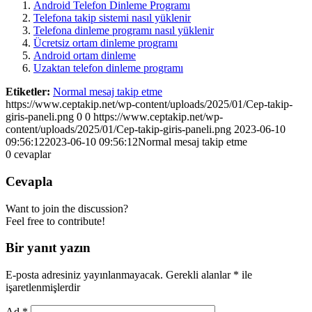
Android Telefon Dinleme Programı
Telefona takip sistemi nasıl yüklenir
Telefona dinleme programı nasıl yüklenir
Ücretsiz ortam dinleme programı
Android ortam dinleme
Uzaktan telefon dinleme programı
Etiketler:
Normal mesaj takip etme
https://www.ceptakip.net/wp-content/uploads/2025/01/Cep-takip-
giris-paneli.png
0
0
https://www.ceptakip.net/wp-
content/uploads/2025/01/Cep-takip-giris-paneli.png
2023-06-10
09:56:12
2023-06-10 09:56:12
Normal mesaj takip etme
0
cevaplar
Cevapla
Want to join the discussion?
Feel free to contribute!
Bir yanıt yazın
E-posta adresiniz yayınlanmayacak.
Gerekli alanlar
*
ile
işaretlenmişlerdir
Ad
*