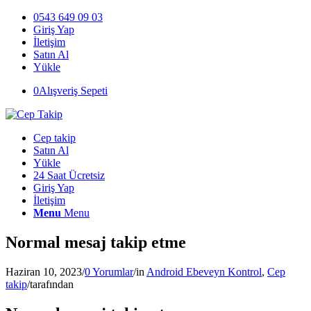
0543 649 09 03
Giriş Yap
İletişim
Satın Al
Yükle
0
Alışveriş Sepeti
Cep takip
Satın Al
Yükle
24 Saat Ücretsiz
Giriş Yap
İletişim
Menu
Menu
Normal mesaj takip etme
Haziran 10, 2023
/
0 Yorumlar
/
in
Android Ebeveyn Kontrol
,
Cep
takip
/
tarafından