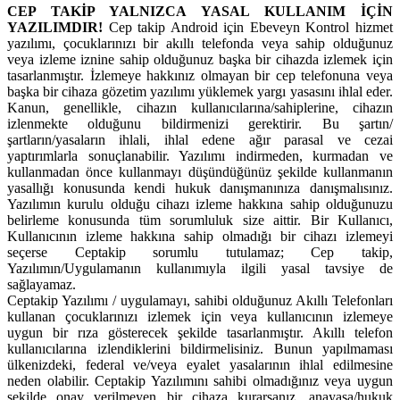
CEP TAKİP YALNIZCA YASAL KULLANIM İÇİN
YAZILIMDIR!
Cep takip Android için Ebeveyn Kontrol hizmet
yazılımı, çocuklarınızı bir akıllı telefonda veya sahip olduğunuz
veya izleme iznine sahip olduğunuz başka bir cihazda izlemek için
tasarlanmıştır. İzlemeye hakkınız olmayan bir cep telefonuna veya
başka bir cihaza gözetim yazılımı yüklemek yargı yasasını ihlal eder.
Kanun, genellikle, cihazın kullanıcılarına/sahiplerine, cihazın
izlenmekte olduğunu bildirmenizi gerektirir. Bu şartın/
şartların/yasaların ihlali, ihlal edene ağır parasal ve cezai
yaptırımlarla sonuçlanabilir. Yazılımı indirmeden, kurmadan ve
kullanmadan önce kullanmayı düşündüğünüz şekilde kullanmanın
yasallığı konusunda kendi hukuk danışmanınıza danışmalısınız.
Yazılımın kurulu olduğu cihazı izleme hakkına sahip olduğunuzu
belirleme konusunda tüm sorumluluk size aittir. Bir Kullanıcı,
Kullanıcının izleme hakkına sahip olmadığı bir cihazı izlemeyi
seçerse Ceptakip sorumlu tutulamaz; Cep takip,
Yazılımın/Uygulamanın kullanımıyla ilgili yasal tavsiye de
sağlayamaz.
Ceptakip Yazılımı / uygulamayı, sahibi olduğunuz Akıllı Telefonları
kullanan çocuklarınızı izlemek için veya kullanıcının izlemeye
uygun bir rıza gösterecek şekilde tasarlanmıştır. Akıllı telefon
kullanıcılarına izlendiklerini bildirmelisiniz. Bunun yapılmaması
ülkenizdeki, federal ve/veya eyalet yasalarının ihlal edilmesine
neden olabilir. Ceptakip Yazılımını sahibi olmadığınız veya uygun
şekilde onay verilmeyen bir cihaza kurarsanız, anayasa/hukuk