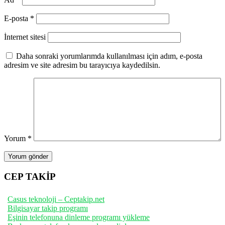
E-posta
*
İnternet sitesi
Daha sonraki yorumlarımda kullanılması için adım, e-posta
adresim ve site adresim bu tarayıcıya kaydedilsin.
Yorum
*
CEP TAKİP
Casus teknoloji – Ceptakip.net
Bilgisayar takip programı
Eşinin telefonuna dinleme programı yükleme