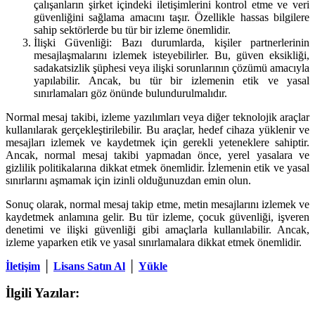
çalışanların şirket içindeki iletişimlerini kontrol etme ve veri
güvenliğini sağlama amacını taşır. Özellikle hassas bilgilere
sahip sektörlerde bu tür bir izleme önemlidir.
İlişki Güvenliği: Bazı durumlarda, kişiler partnerlerinin
mesajlaşmalarını izlemek isteyebilirler. Bu, güven eksikliği,
sadakatsizlik şüphesi veya ilişki sorunlarının çözümü amacıyla
yapılabilir. Ancak, bu tür bir izlemenin etik ve yasal
sınırlamaları göz önünde bulundurulmalıdır.
Normal mesaj takibi, izleme yazılımları veya diğer teknolojik araçlar
kullanılarak gerçekleştirilebilir. Bu araçlar, hedef cihaza yüklenir ve
mesajları izlemek ve kaydetmek için gerekli yeteneklere sahiptir.
Ancak, normal mesaj takibi yapmadan önce, yerel yasalara ve
gizlilik politikalarına dikkat etmek önemlidir. İzlemenin etik ve yasal
sınırlarını aşmamak için izinli olduğunuzdan emin olun.
Sonuç olarak, normal mesaj takip etme, metin mesajlarını izlemek ve
kaydetmek anlamına gelir. Bu tür izleme, çocuk güvenliği, işveren
denetimi ve ilişki güvenliği gibi amaçlarla kullanılabilir. Ancak,
izleme yaparken etik ve yasal sınırlamalara dikkat etmek önemlidir.
İletişim
│
Lisans Satın Al
│
Yükle
İlgili Yazılar: