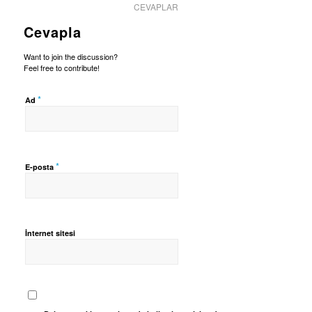
CEVAPLAR
Cevapla
Want to join the discussion?
Feel free to contribute!
*
Ad
*
E-posta
İnternet sitesi