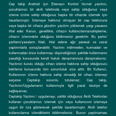
Cep takip Android için Ebeveyn Kontrol hizmet yazılımı,
çocuklarınızı bir akıllı telefonda veya sahip olduğunuz veya
izleme iznine sahip olduğunuz başka bir cihazda izlemek için
tasarlanmıştır. İzlemeye hakkınız olmayan bir cep telefonuna
veya başka bir cihaza gözetim yazılımı yüklemek yargı yasasını
ihlal eder. Kanun, genellikle, cihazın kullanıcılarına/sahiplerine,
cihazın izlenmekte olduğunu bildirmenizi gerektirir. Bu şartın/
şartların/yasaların ihlali, ihlal edene ağır parasal ve cezai
yaptırımlarla sonuçlanabilir. Yazılımı indirmeden, kurmadan ve
kullanmadan önce kullanmayı düşündüğünüz şekilde kullanmanın
yasallığı konusunda kendi hukuk danışmanınıza danışmalısınız.
Yazılımın kurulu olduğu cihazı izleme hakkına sahip olduğunuzu
belirleme konusunda tüm sorumluluk size aittir. Bir Kullanıcı,
Kullanıcının izleme hakkına sahip olmadığı bir cihazı izlemeyi
seçerse Ceptakip sorumlu tutulamaz; Cep takip,
Yazılımın/Uygulamanın kullanımıyla ilgili yasal tavsiye de
sağlayamaz.
Ceptakip Yazılımı / uygulamayı, sahibi olduğunuz Akıllı Telefonları
kullanan çocuklarınızı izlemek için veya kullanıcının izlemeye
uygun bir rıza gösterecek şekilde tasarlanmıştır. Akıllı telefon
kullanıcılarına izlendiklerini bildirmelisiniz. Bunun yapılmaması