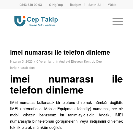
0543 649 09 03
Giriş Yap
İletişim
Satın Al
Yükle
imei numarası ile telefon dinleme
/
/
Haziran 3, 2023
0 Yorumlar
in
Android Ebeveyn Kontrol
,
Cep
/
takip
tarafından
imei numarası ile
telefon dinleme
IMEI numarası kullanarak bir telefonu dinlemek mümkün değildir.
IMEI (International Mobile Equipment Identity) numarası, her bir
mobil cihazın benzersiz bir tanımlayıcısıdır. Ancak, IMEI
numarasıyla bir telefonun görüşmelerini veya iletişimini dinlemek
teknik olarak mümkün değildir.