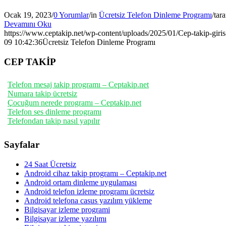
Ocak 19, 2023
/
0 Yorumlar
/
in
Ücretsiz Telefon Dinleme Programı
/
tar
Devamını Oku
https://www.ceptakip.net/wp-content/uploads/2025/01/Cep-takip-giris
09 10:42:36
Ücretsiz Telefon Dinleme Programı
CEP TAKİP
Telefon mesaj takip programı – Ceptakip.net
Numara takip ücretsiz
Çocuğum nerede programı – Ceptakip.net
Telefon ses dinleme programı
Telefondan takip nasıl yapılır
Sayfalar
24 Saat Ücretsiz
Android cihaz takip programı – Ceptakip.net
Android ortam dinleme uygulaması
Android telefon izleme programı ücretsiz
Android telefona casus yazılım yükleme
Bilgisayar izleme programi
Bilgisayar izleme yazılımı