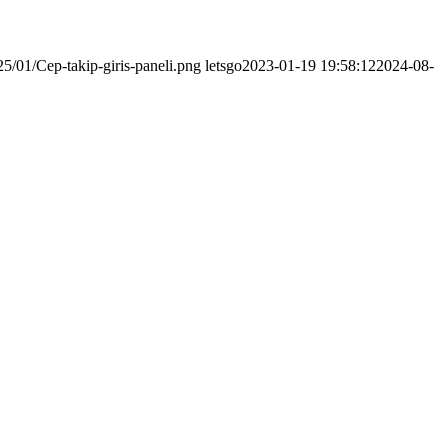
5/01/Cep-takip-giris-paneli.png
letsgo
2023-01-19 19:58:12
2024-08-