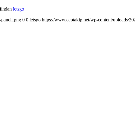
afından
letsgo
-paneli.png
0
0
letsgo
https://www.ceptakip.net/wp-content/uploads/202