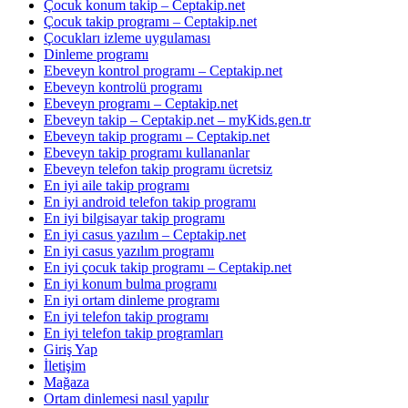
Çocuk konum takip – Ceptakip.net
Çocuk takip programı – Ceptakip.net
Çocukları izleme uygulaması
Dinleme programı
Ebeveyn kontrol programı – Ceptakip.net
Ebeveyn kontrolü programı
Ebeveyn programı – Ceptakip.net
Ebeveyn takip – Ceptakip.net – myKids.gen.tr
Ebeveyn takip programı – Ceptakip.net
Ebeveyn takip programı kullananlar
Ebeveyn telefon takip programı ücretsiz
En iyi aile takip programı
En iyi android telefon takip programı
En iyi bilgisayar takip programı
En iyi casus yazılım – Ceptakip.net
En iyi casus yazılım programı
En iyi çocuk takip programı – Ceptakip.net
En iyi konum bulma programı
En iyi ortam dinleme programı
En iyi telefon takip programı
En iyi telefon takip programları
Giriş Yap
İletişim
Mağaza
Ortam dinlemesi nasıl yapılır