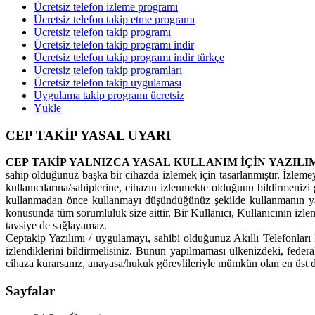
Ücretsiz telefon izleme programı
Ücretsiz telefon takip etme programı
Ücretsiz telefon takip programı
Ücretsiz telefon takip programı indir
Ücretsiz telefon takip programı indir türkçe
Ücretsiz telefon takip programları
Ücretsiz telefon takip uygulaması
Uygulama takip programı ücretsiz
Yükle
CEP TAKİP YASAL UYARI
CEP TAKİP YALNIZCA YASAL KULLANIM İÇİN YAZILI
sahip olduğunuz başka bir cihazda izlemek için tasarlanmıştır. İzleme
kullanıcılarına/sahiplerine, cihazın izlenmekte olduğunu bildirmenizi g
kullanmadan önce kullanmayı düşündüğünüz şekilde kullanmanın yas
konusunda tüm sorumluluk size aittir. Bir Kullanıcı, Kullanıcının izl
tavsiye de sağlayamaz.
Ceptakip Yazılımı / uygulamayı, sahibi olduğunuz Akıllı Telefonları k
izlendiklerini bildirmelisiniz. Bunun yapılmaması ülkenizdeki, feder
cihaza kurarsanız, anayasa/hukuk görevlileriyle mümkün olan en üst d
Sayfalar