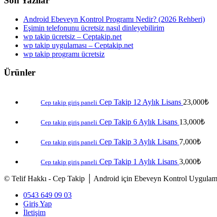
Son Yazılar
Android Ebeveyn Kontrol Programı Nedir? (2026 Rehberi)
Eşimin telefonunu ücretsiz nasıl dinleyebilirim
wp takip ücretsiz – Ceptakip.net
wp takip uygulaması – Ceptakip.net
wp takip programı ücretsiz
Ürünler
Cep Takip 12 Aylık Lisans
23,000
₺
Cep takip giriş paneli
Cep Takip 6 Aylık Lisans
13,000
₺
Cep takip giriş paneli
Cep Takip 3 Aylık Lisans
7,000
₺
Cep takip giriş paneli
Cep Takip 1 Aylık Lisans
3,000
₺
Cep takip giriş paneli
© Telif Hakkı - Cep Takip │ Android için Ebeveyn Kontrol Uygulam
0543 649 09 03
Giriş Yap
İletişim