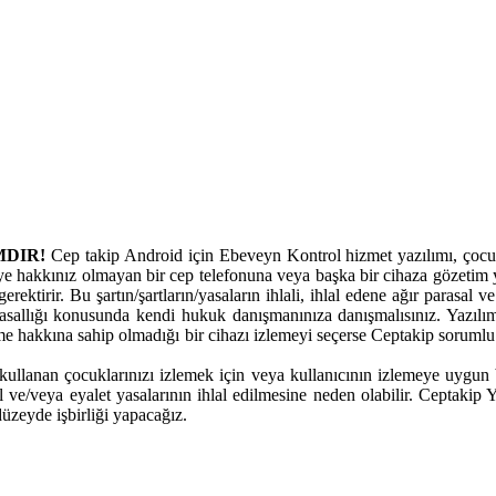
MDIR!
Cep takip Android için Ebeveyn Kontrol hizmet yazılımı, çocukl
ye hakkınız olmayan bir cep telefonuna veya başka bir cihaza gözetim y
erektirir. Bu şartın/şartların/yasaların ihlali, ihlal edene ağır parasal
allığı konusunda kendi hukuk danışmanınıza danışmalısınız. Yazılım
eme hakkına sahip olmadığı bir cihazı izlemeyi seçerse Ceptakip sorumlu
ullanan çocuklarınızı izlemek için veya kullanıcının izlemeye uygun bir 
al ve/veya eyalet yasalarının ihlal edilmesine neden olabilir. Ceptakip
üzeyde işbirliği yapacağız.