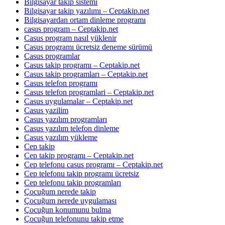
Bilgisayar takip sistemi
Bilgisayar takip yazılımı – Ceptakip.net
Bilgisayardan ortam dinleme programı
casus program – Ceptakip.net
Casus program nasıl yüklenir
Casus programı ücretsiz deneme sürümü
Casus programlar
Casus takip programı – Ceptakip.net
Casus takip programları – Ceptakip.net
Casus telefon programı
Casus telefon programlari – Ceptakip.net
Casus uygulamalar – Ceptakip.net
Casus yazilim
Casus yazılım programları
Casus yazılım telefon dinleme
Casus yazılım yükleme
Cep takip
Cep takip programı – Ceptakip.net
Cep telefonu casus programı – Ceptakip.net
Cep telefonu takip programı ücretsiz
Cep telefonu takip programları
Çocuğum nerede takip
Çocuğum nerede uygulaması
Çocuğun konumunu bulma
Çocuğun telefonunu takip etme