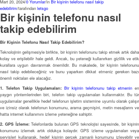
Mart 20, 2024
/
0 Yorumlar
/
in
Bir kişinin telefonu nasıl takip
edebilirim
/
tarafından
letsgo
Bir kişinin telefonu nasıl
takip edebilirim
Bir Kişinin Telefonu Nasıl Takip Edebilirim?
Teknolojinin gelişmesiyle birlikte, bir kişinin telefonunu takip etmek artık daha
kolay ve erişilebilir hale geldi. Ancak, bu yeteneği kullanırken gizlilik ve etik
kurallara uygun davranmak önemlidir. Bu makalede, bir kişinin telefonunu
nasıl takip edebileceğiniz ve bunu yaparken dikkat etmeniz gereken bazı
önemli noktaları ele alacağız.
1. Telefon Takip Uygulamaları:
Bir kişinin telefonunu takip etmenin
en
yaygın yöntemlerinden biri, telefon takip uygulamaları kullanmaktır. Bu tür
uygulamalar genellikle hedef telefonun işletim sistemine uyumlu olarak çalışır
ve izinsiz olarak telefonun konumunu, arama geçmişini, metin mesajlarını ve
hatta internet kullanımını izleme yeteneğine sahiptir.
2. GPS İzleme:
Telefonlarda bulunan GPS teknolojisi sayesinde, bir kişini
konumunu izlemek artık oldukça kolaydır. GPS izleme uygulamaları veya
servisleri kullanarak, hedef kişinin gerçek zamanlı konumunu izleyebilir ve