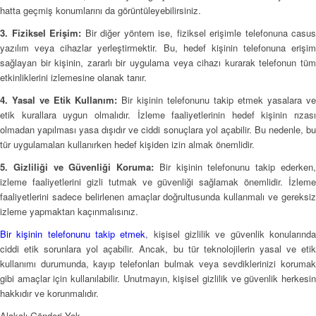
hatta geçmiş konumlarını da görüntüleyebilirsiniz.
3. Fiziksel Erişim:
Bir diğer yöntem ise, fiziksel erişimle telefonuna casus
yazılım veya cihazlar yerleştirmektir. Bu, hedef kişinin telefonuna erişim
sağlayan bir kişinin, zararlı bir uygulama veya cihazı kurarak telefonun tüm
etkinliklerini izlemesine olanak tanır.
4. Yasal ve Etik Kullanım:
Bir kişinin telefonunu takip etmek yasalara ve
etik kurallara uygun olmalıdır. İzleme faaliyetlerinin hedef kişinin rızası
olmadan yapılması yasa dışıdır ve ciddi sonuçlara yol açabilir. Bu nedenle, bu
tür uygulamaları kullanırken hedef kişiden izin almak önemlidir.
5. Gizliliği ve Güvenliği Koruma:
Bir kişinin telefonunu takip ederken
izleme faaliyetlerini gizli tutmak ve güvenliği sağlamak önemlidir. İzleme
faaliyetlerini sadece belirlenen amaçlar doğrultusunda kullanmalı ve gereksiz
izleme yapmaktan kaçınmalısınız.
Bir kişinin telefonunu takip etmek
, kişisel gizlilik ve güvenlik konularınd
ciddi etik sorunlara yol açabilir. Ancak, bu tür teknolojilerin yasal ve etik
kullanımı durumunda, kayıp telefonları bulmak veya sevdiklerinizi korumak
gibi amaçlar için kullanılabilir. Unutmayın, kişisel gizlilik ve güvenlik herkesin
hakkıdır ve korunmalıdır.
Alakalı Gönderi Yok.