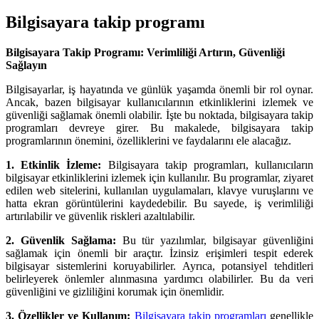
Bilgisayara takip programı
Bilgisayara Takip Programı: Verimliliği Artırın, Güvenliği
Sağlayın
Bilgisayarlar, iş hayatında ve günlük yaşamda önemli bir rol oynar.
Ancak, bazen bilgisayar kullanıcılarının etkinliklerini izlemek ve
güvenliği sağlamak önemli olabilir. İşte bu noktada, bilgisayara takip
programları devreye girer. Bu makalede, bilgisayara takip
programlarının önemini, özelliklerini ve faydalarını ele alacağız.
1. Etkinlik İzleme:
Bilgisayara takip programları, kullanıcıların
bilgisayar etkinliklerini izlemek için kullanılır. Bu programlar, ziyaret
edilen web sitelerini, kullanılan uygulamaları, klavye vuruşlarını ve
hatta ekran görüntülerini kaydedebilir. Bu sayede, iş verimliliği
artırılabilir ve güvenlik riskleri azaltılabilir.
2. Güvenlik Sağlama:
Bu tür yazılımlar, bilgisayar güvenliğini
sağlamak için önemli bir araçtır. İzinsiz erişimleri tespit ederek
bilgisayar sistemlerini koruyabilirler. Ayrıca, potansiyel tehditleri
belirleyerek önlemler alınmasına yardımcı olabilirler. Bu da veri
güvenliğini ve gizliliğini korumak için önemlidir.
3. Özellikler ve Kullanım:
Bilgisayara takip programları
genellikle