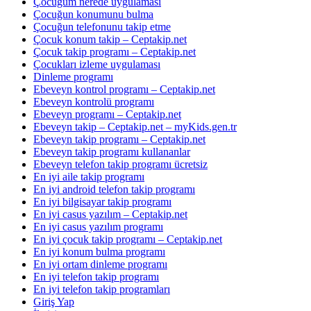
Çocuğum nerede uygulaması
Çocuğun konumunu bulma
Çocuğun telefonunu takip etme
Çocuk konum takip – Ceptakip.net
Çocuk takip programı – Ceptakip.net
Çocukları izleme uygulaması
Dinleme programı
Ebeveyn kontrol programı – Ceptakip.net
Ebeveyn kontrolü programı
Ebeveyn programı – Ceptakip.net
Ebeveyn takip – Ceptakip.net – myKids.gen.tr
Ebeveyn takip programı – Ceptakip.net
Ebeveyn takip programı kullananlar
Ebeveyn telefon takip programı ücretsiz
En iyi aile takip programı
En iyi android telefon takip programı
En iyi bilgisayar takip programı
En iyi casus yazılım – Ceptakip.net
En iyi casus yazılım programı
En iyi çocuk takip programı – Ceptakip.net
En iyi konum bulma programı
En iyi ortam dinleme programı
En iyi telefon takip programı
En iyi telefon takip programları
Giriş Yap