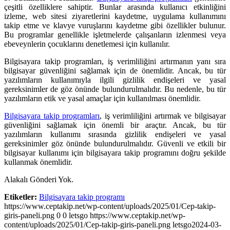
çeşitli özelliklere sahiptir. Bunlar arasında kullanıcı etkinliğini
izleme, web sitesi ziyaretlerini kaydetme, uygulama kullanımını
takip etme ve klavye vuruşlarını kaydetme gibi özellikler bulunur.
Bu programlar genellikle işletmelerde çalışanların izlenmesi veya
ebeveynlerin çocuklarını denetlemesi için kullanılır.
Bilgisayara takip programları, iş verimliliğini artırmanın yanı sıra
bilgisayar güvenliğini sağlamak için de önemlidir. Ancak, bu tür
yazılımların kullanımıyla ilgili gizlilik endişeleri ve yasal
gereksinimler de göz önünde bulundurulmalıdır. Bu nedenle, bu tür
yazılımların etik ve yasal amaçlar için kullanılması önemlidir.
Bilgisayara takip programları
, iş verimliliğini artırmak ve bilgisayar
güvenliğini sağlamak için önemli bir araçtır. Ancak, bu tür
yazılımların kullanımı sırasında gizlilik endişeleri ve yasal
gereksinimler göz önünde bulundurulmalıdır. Güvenli ve etkili bir
bilgisayar kullanımı için bilgisayara takip programını doğru şekilde
kullanmak önemlidir.
Alakalı Gönderi Yok.
Etiketler:
Bilgisayara takip programı
https://www.ceptakip.net/wp-content/uploads/2025/01/Cep-takip-
giris-paneli.png
0
0
letsgo
https://www.ceptakip.net/wp-
content/uploads/2025/01/Cep-takip-giris-paneli.png
letsgo
2024-03-