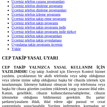
Ücretsiz telefon casusu programları
Ücretsiz telefon dinleme programı
Ücretsiz telefon dinleme programları
Ücretsiz telefon izleme programı
Ücretsiz telefon takip etme programı
Ücretsiz telefon takip programı
Ücretsiz telefon takip programı indir
Ücretsiz telefon takip programı indir türkçe
Ücretsiz telefon takip programları
Ücretsiz telefon takip uygulaması
Uygulama takip programı ücretsiz
Yükle
CEP TAKİP YASAL UYARI
CEP TAKİP YALNIZCA YASAL KULLANIM İÇİN
YAZILIMDIR!
Cep takip Android için Ebeveyn Kontrol hizmet
yazılımı, çocuklarınızı bir akıllı telefonda veya sahip olduğunuz
veya izleme iznine sahip olduğunuz başka bir cihazda izlemek için
tasarlanmıştır. İzlemeye hakkınız olmayan bir cep telefonuna veya
başka bir cihaza gözetim yazılımı yüklemek yargı yasasını ihlal eder.
Kanun, genellikle, cihazın kullanıcılarına/sahiplerine, cihazın
izlenmekte olduğunu bildirmenizi gerektirir. Bu şartın/
şartların/yasaların ihlali, ihlal edene ağır parasal ve cezai
yaptırımlarla sonuçlanabilir. Yazılımı indirmeden, kurmadan ve