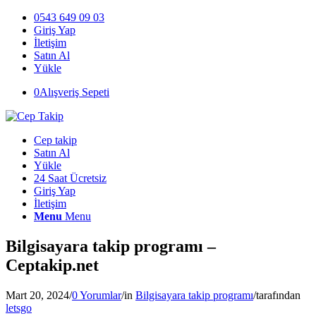
0543 649 09 03
Giriş Yap
İletişim
Satın Al
Yükle
0
Alışveriş Sepeti
Cep takip
Satın Al
Yükle
24 Saat Ücretsiz
Giriş Yap
İletişim
Menu
Menu
Bilgisayara takip programı –
Ceptakip.net
Mart 20, 2024
/
0 Yorumlar
/
in
Bilgisayara takip programı
/
tarafından
letsgo