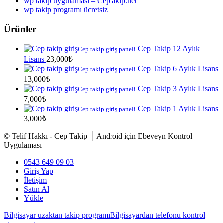
wp takip uygulaması – Ceptakip.net
wp takip programı ücretsiz
Ürünler
Cep Takip 12 Aylık
Cep takip giriş paneli
Lisans
23,000
₺
Cep Takip 6 Aylık Lisans
Cep takip giriş paneli
13,000
₺
Cep Takip 3 Aylık Lisans
Cep takip giriş paneli
7,000
₺
Cep Takip 1 Aylık Lisans
Cep takip giriş paneli
3,000
₺
© Telif Hakkı - Cep Takip │ Android için Ebeveyn Kontrol
Uygulaması
0543 649 09 03
Giriş Yap
İletişim
Satın Al
Yükle
Bilgisayar uzaktan takip programı
Bilgisayardan telefonu kontrol