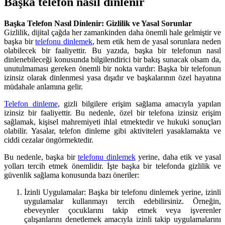
Başka telefon nasıl dinlenir
Başka Telefon Nasıl Dinlenir: Gizlilik ve Yasal Sorunlar
Gizlilik, dijital çağda her zamankinden daha önemli hale gelmiştir ve
başka bir
telefonu dinlemek
, hem etik hem de yasal sorunlara neden
olabilecek bir faaliyettir. Bu yazıda, başka bir telefonun nasıl
dinlenebileceği konusunda bilgilendirici bir bakış sunacak olsam da,
unutulmaması gereken önemli bir nokta vardır: Başka bir telefonun
izinsiz olarak dinlenmesi yasa dışıdır ve başkalarının özel hayatına
müdahale anlamına gelir.
Telefon dinleme
, gizli bilgilere erişim sağlama amacıyla yapılan
izinsiz bir faaliyettir. Bu nedenle, özel bir telefona izinsiz erişim
sağlamak, kişisel mahremiyeti ihlal etmektedir ve hukuki sonuçları
olabilir. Yasalar, telefon dinleme gibi aktiviteleri yasaklamakta ve
ciddi cezalar öngörmektedir.
Bu nedenle, başka bir
telefonu dinlemek
yerine, daha etik ve yasal
yolları tercih etmek önemlidir. İşte başka bir telefonda gizlilik ve
güvenlik sağlama konusunda bazı öneriler:
İzinli Uygulamalar: Başka bir telefonu dinlemek yerine, izinli
uygulamalar kullanmayı tercih edebilirsiniz. Örneğin,
ebeveynler çocuklarını takip etmek veya işverenler
çalışanlarını denetlemek amacıyla izinli takip uygulamalarını