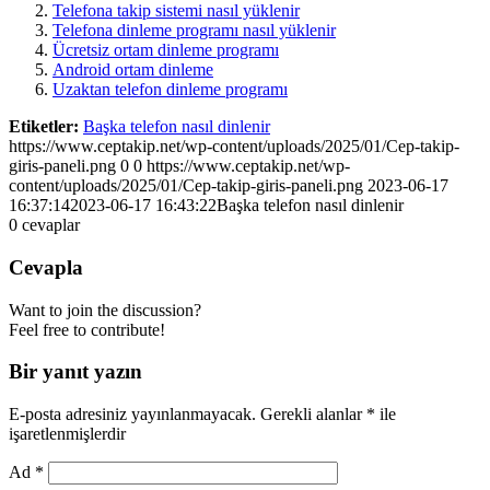
Telefona takip sistemi nasıl yüklenir
Telefona dinleme programı nasıl yüklenir
Ücretsiz ortam dinleme programı
Android ortam dinleme
Uzaktan telefon dinleme programı
Etiketler:
Başka telefon nasıl dinlenir
https://www.ceptakip.net/wp-content/uploads/2025/01/Cep-takip-
giris-paneli.png
0
0
https://www.ceptakip.net/wp-
content/uploads/2025/01/Cep-takip-giris-paneli.png
2023-06-17
16:37:14
2023-06-17 16:43:22
Başka telefon nasıl dinlenir
0
cevaplar
Cevapla
Want to join the discussion?
Feel free to contribute!
Bir yanıt yazın
E-posta adresiniz yayınlanmayacak.
Gerekli alanlar
*
ile
işaretlenmişlerdir
Ad
*