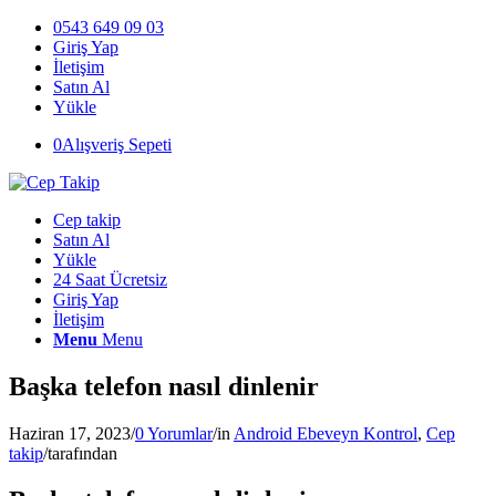
0543 649 09 03
Giriş Yap
İletişim
Satın Al
Yükle
0
Alışveriş Sepeti
Cep takip
Satın Al
Yükle
24 Saat Ücretsiz
Giriş Yap
İletişim
Menu
Menu
Başka telefon nasıl dinlenir
Haziran 17, 2023
/
0 Yorumlar
/
in
Android Ebeveyn Kontrol
,
Cep
takip
/
tarafından