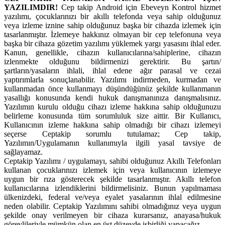
YAZILIMDIR!
Cep takip Android için Ebeveyn Kontrol hizmet
yazılımı, çocuklarınızı bir akıllı telefonda veya sahip olduğunuz
veya izleme iznine sahip olduğunuz başka bir cihazda izlemek için
tasarlanmıştır. İzlemeye hakkınız olmayan bir cep telefonuna veya
başka bir cihaza gözetim yazılımı yüklemek yargı yasasını ihlal eder.
Kanun, genellikle, cihazın kullanıcılarına/sahiplerine, cihazın
izlenmekte olduğunu bildirmenizi gerektirir. Bu şartın/
şartların/yasaların ihlali, ihlal edene ağır parasal ve cezai
yaptırımlarla sonuçlanabilir. Yazılımı indirmeden, kurmadan ve
kullanmadan önce kullanmayı düşündüğünüz şekilde kullanmanın
yasallığı konusunda kendi hukuk danışmanınıza danışmalısınız.
Yazılımın kurulu olduğu cihazı izleme hakkına sahip olduğunuzu
belirleme konusunda tüm sorumluluk size aittir. Bir Kullanıcı,
Kullanıcının izleme hakkına sahip olmadığı bir cihazı izlemeyi
seçerse Ceptakip sorumlu tutulamaz; Cep takip,
Yazılımın/Uygulamanın kullanımıyla ilgili yasal tavsiye de
sağlayamaz.
Ceptakip Yazılımı / uygulamayı, sahibi olduğunuz Akıllı Telefonları
kullanan çocuklarınızı izlemek için veya kullanıcının izlemeye
uygun bir rıza gösterecek şekilde tasarlanmıştır. Akıllı telefon
kullanıcılarına izlendiklerini bildirmelisiniz. Bunun yapılmaması
ülkenizdeki, federal ve/veya eyalet yasalarının ihlal edilmesine
neden olabilir. Ceptakip Yazılımını sahibi olmadığınız veya uygun
şekilde onay verilmeyen bir cihaza kurarsanız, anayasa/hukuk
görevlileriyle mümkün olan en üst düzeyde işbirliği yapacağız.