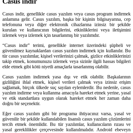
Casus indir
Casus indir, genellikle casus yazılım veya casus program indirmek
anlamına gelir. Casus yazılım, başka bir kişinin bilgisayarına, cep
telefonuna veya diğer elektronik cihazlarına izinsiz bir şekilde
kurulan ve kullanıcının bilgilerini, etkinliklerini veya iletişimini
izlemek veya izlemek için tasarlanmış bir yazılımdır.
“Casus indir” terimi, genellikle internet üzerindeki şüpheli ve
güvenilmez kaynaklardan casus yazılım indirmek için kullanılır. Bu
tür casus yazılımlar, kişisel verilerinizi çalmak, gizlice etkinliklerinizi
takip etmek, konumunuzu izlemek veya sizinle ilgili hassas bilgileri
elde etmek gibi kötü niyetli amaçlarla tasarlanmış olabilir.
Casus yazılım indirmek yasa dışı ve etik olabilir. Başkalarının
gizliliğini ihlal etmek, kişisel verileri çalmak veya izinsiz erişim
sağlamak, birçok ülkede suç sayılan eylemlerdir. Bu nedenle, casus
yazılım indirme veya kullanma amacıyla hareket etmek yerine, yasal
ve etik standartlara uygun olarak hareket etmek her zaman daha
doğru bir seçenektir.
Eğer casus yazılım gibi bir programa ihtiyacınız varsa, yasal ve
güvenilir bir şekilde kullanılabilen lisanslı casus yazılım çözümlerini
tercih etmek önemlidir. Bu tür yazılımlar, kullanıcıların rızası ve
yasal gereklilikler çerçevesinde kullanılmalıdır. Android ebeveyn