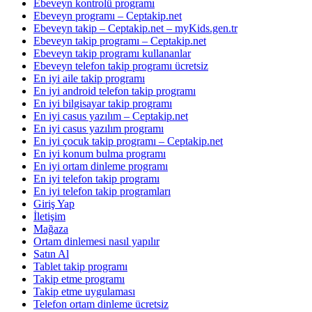
Ebeveyn kontrolü programı
Ebeveyn programı – Ceptakip.net
Ebeveyn takip – Ceptakip.net – myKids.gen.tr
Ebeveyn takip programı – Ceptakip.net
Ebeveyn takip programı kullananlar
Ebeveyn telefon takip programı ücretsiz
En iyi aile takip programı
En iyi android telefon takip programı
En iyi bilgisayar takip programı
En iyi casus yazılım – Ceptakip.net
En iyi casus yazılım programı
En iyi çocuk takip programı – Ceptakip.net
En iyi konum bulma programı
En iyi ortam dinleme programı
En iyi telefon takip programı
En iyi telefon takip programları
Giriş Yap
İletişim
Mağaza
Ortam dinlemesi nasıl yapılır
Satın Al
Tablet takip programı
Takip etme programı
Takip etme uygulaması
Telefon ortam dinleme ücretsiz