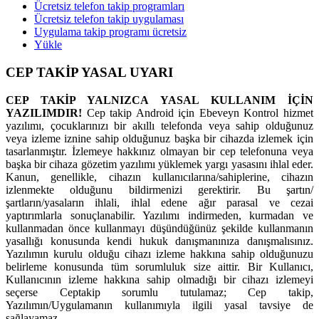
Ücretsiz telefon takip programları
Ücretsiz telefon takip uygulaması
Uygulama takip programı ücretsiz
Yükle
CEP TAKİP YASAL UYARI
CEP TAKİP YALNIZCA YASAL KULLANIM İÇİN
YAZILIMDIR!
Cep takip Android için Ebeveyn Kontrol hizmet
yazılımı, çocuklarınızı bir akıllı telefonda veya sahip olduğunuz
veya izleme iznine sahip olduğunuz başka bir cihazda izlemek için
tasarlanmıştır. İzlemeye hakkınız olmayan bir cep telefonuna veya
başka bir cihaza gözetim yazılımı yüklemek yargı yasasını ihlal eder.
Kanun, genellikle, cihazın kullanıcılarına/sahiplerine, cihazın
izlenmekte olduğunu bildirmenizi gerektirir. Bu şartın/
şartların/yasaların ihlali, ihlal edene ağır parasal ve cezai
yaptırımlarla sonuçlanabilir. Yazılımı indirmeden, kurmadan ve
kullanmadan önce kullanmayı düşündüğünüz şekilde kullanmanın
yasallığı konusunda kendi hukuk danışmanınıza danışmalısınız.
Yazılımın kurulu olduğu cihazı izleme hakkına sahip olduğunuzu
belirleme konusunda tüm sorumluluk size aittir. Bir Kullanıcı,
Kullanıcının izleme hakkına sahip olmadığı bir cihazı izlemeyi
seçerse Ceptakip sorumlu tutulamaz; Cep takip,
Yazılımın/Uygulamanın kullanımıyla ilgili yasal tavsiye de
sağlayamaz.