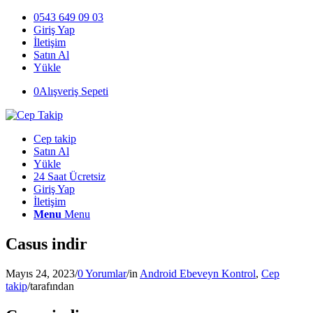
0543 649 09 03
Giriş Yap
İletişim
Satın Al
Yükle
0
Alışveriş Sepeti
Cep takip
Satın Al
Yükle
24 Saat Ücretsiz
Giriş Yap
İletişim
Menu
Menu
Casus indir
Mayıs 24, 2023
/
0 Yorumlar
/
in
Android Ebeveyn Kontrol
,
Cep
takip
/
tarafından