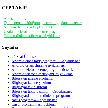
CEP TAKİP
Aile takip programı
Eşinin nerede olduğunu gösteren uygulama ücretsiz
Numara dinleme – Ceptakip.net
Uzaktan telefon kontrol etme programı
Telefon dinleme cihazı nasıl yüklenir
Sayfalar
24 Saat Ücretsiz
Android cihaz takip programı – Ceptakip.net
Android ortam dinleme uygulaması
Android telefon izleme programı ücretsiz
Android telefona casus yazılım yükleme
Bilgisayar izleme programi
Bilgisayar izleme yazılımı
Bilgisayar takip sistemi
Bilgisayar takip yazılımı – Ceptakip.net
Bilgisayardan ortam dinleme programı
casus program – Ceptakip.net
Casus program nasıl yüklenir