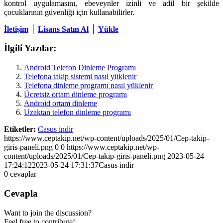
kontrol uygulamasını, ebeveynler izinli ve adil bir şekilde
çocuklarının güvenliği için kullanabilirler.
İletişim
│
Lisans Satın Al
│
Yükle
İlgili Yazılar:
Android Telefon Dinleme Programı
Telefona takip sistemi nasıl yüklenir
Telefona dinleme programı nasıl yüklenir
Ücretsiz ortam dinleme programı
Android ortam dinleme
Uzaktan telefon dinleme programı
Etiketler:
Casus indir
https://www.ceptakip.net/wp-content/uploads/2025/01/Cep-takip-
giris-paneli.png
0
0
https://www.ceptakip.net/wp-
content/uploads/2025/01/Cep-takip-giris-paneli.png
2023-05-24
17:24:12
2023-05-24 17:31:37
Casus indir
0
cevaplar
Cevapla
Want to join the discussion?
Feel free to contribute!