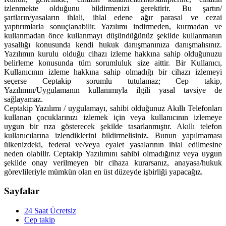
izlenmekte olduğunu bildirmenizi gerektirir. Bu şartın/
şartların/yasaların ihlali, ihlal edene ağır parasal ve cezai
yaptırımlarla sonuçlanabilir. Yazılımı indirmeden, kurmadan ve
kullanmadan önce kullanmayı düşündüğünüz şekilde kullanmanın
yasallığı konusunda kendi hukuk danışmanınıza danışmalısınız.
Yazılımın kurulu olduğu cihazı izleme hakkına sahip olduğunuzu
belirleme konusunda tüm sorumluluk size aittir. Bir Kullanıcı,
Kullanıcının izleme hakkına sahip olmadığı bir cihazı izlemeyi
seçerse Ceptakip sorumlu tutulamaz; Cep takip,
Yazılımın/Uygulamanın kullanımıyla ilgili yasal tavsiye de
sağlayamaz.
Ceptakip Yazılımı / uygulamayı, sahibi olduğunuz Akıllı Telefonları
kullanan çocuklarınızı izlemek için veya kullanıcının izlemeye
uygun bir rıza gösterecek şekilde tasarlanmıştır. Akıllı telefon
kullanıcılarına izlendiklerini bildirmelisiniz. Bunun yapılmaması
ülkenizdeki, federal ve/veya eyalet yasalarının ihlal edilmesine
neden olabilir. Ceptakip Yazılımını sahibi olmadığınız veya uygun
şekilde onay verilmeyen bir cihaza kurarsanız, anayasa/hukuk
görevlileriyle mümkün olan en üst düzeyde işbirliği yapacağız.
Sayfalar
24 Saat Ücretsiz
Cep takip