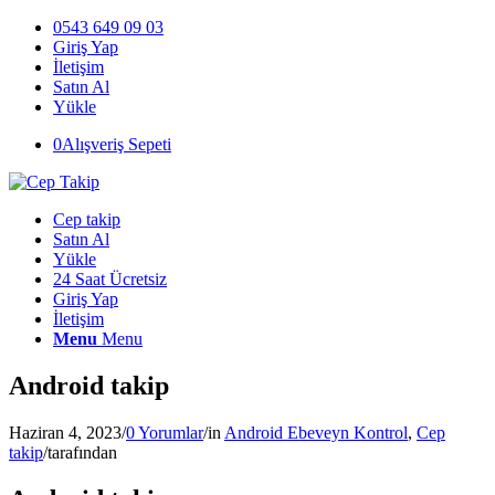
0543 649 09 03
Giriş Yap
İletişim
Satın Al
Yükle
0
Alışveriş Sepeti
Cep takip
Satın Al
Yükle
24 Saat Ücretsiz
Giriş Yap
İletişim
Menu
Menu
Android takip
Haziran 4, 2023
/
0 Yorumlar
/
in
Android Ebeveyn Kontrol
,
Cep
takip
/
tarafından