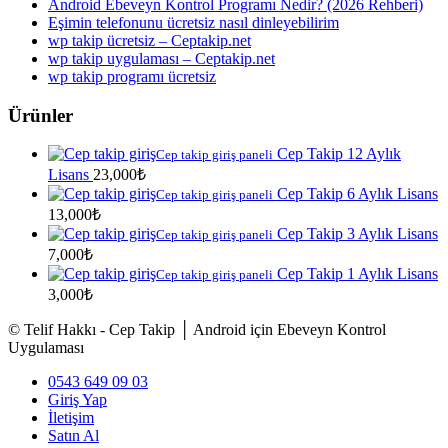
Android Ebeveyn Kontrol Programı Nedir? (2026 Rehberi)
Eşimin telefonunu ücretsiz nasıl dinleyebilirim
wp takip ücretsiz – Ceptakip.net
wp takip uygulaması – Ceptakip.net
wp takip programı ücretsiz
Ürünler
Cep Takip 12 Aylık
Cep takip giriş paneli
Lisans
23,000
₺
Cep Takip 6 Aylık Lisans
Cep takip giriş paneli
13,000
₺
Cep Takip 3 Aylık Lisans
Cep takip giriş paneli
7,000
₺
Cep Takip 1 Aylık Lisans
Cep takip giriş paneli
3,000
₺
© Telif Hakkı - Cep Takip │ Android için Ebeveyn Kontrol
Uygulaması
0543 649 09 03
Giriş Yap
İletişim
Satın Al