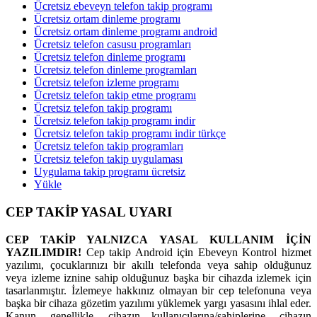
Ücretsiz ebeveyn telefon takip programı
Ücretsiz ortam dinleme programı
Ücretsiz ortam dinleme programı android
Ücretsiz telefon casusu programları
Ücretsiz telefon dinleme programı
Ücretsiz telefon dinleme programları
Ücretsiz telefon izleme programı
Ücretsiz telefon takip etme programı
Ücretsiz telefon takip programı
Ücretsiz telefon takip programı indir
Ücretsiz telefon takip programı indir türkçe
Ücretsiz telefon takip programları
Ücretsiz telefon takip uygulaması
Uygulama takip programı ücretsiz
Yükle
CEP TAKİP YASAL UYARI
CEP TAKİP YALNIZCA YASAL KULLANIM İÇİN
YAZILIMDIR!
Cep takip Android için Ebeveyn Kontrol hizmet
yazılımı, çocuklarınızı bir akıllı telefonda veya sahip olduğunuz
veya izleme iznine sahip olduğunuz başka bir cihazda izlemek için
tasarlanmıştır. İzlemeye hakkınız olmayan bir cep telefonuna veya
başka bir cihaza gözetim yazılımı yüklemek yargı yasasını ihlal eder.
Kanun, genellikle, cihazın kullanıcılarına/sahiplerine, cihazın