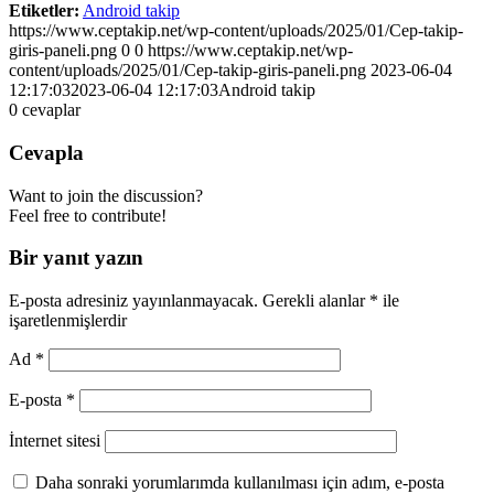
Etiketler:
Android takip
https://www.ceptakip.net/wp-content/uploads/2025/01/Cep-takip-
giris-paneli.png
0
0
https://www.ceptakip.net/wp-
content/uploads/2025/01/Cep-takip-giris-paneli.png
2023-06-04
12:17:03
2023-06-04 12:17:03
Android takip
0
cevaplar
Cevapla
Want to join the discussion?
Feel free to contribute!
Bir yanıt yazın
E-posta adresiniz yayınlanmayacak.
Gerekli alanlar
*
ile
işaretlenmişlerdir
Ad
*
E-posta
*
İnternet sitesi
Daha sonraki yorumlarımda kullanılması için adım, e-posta