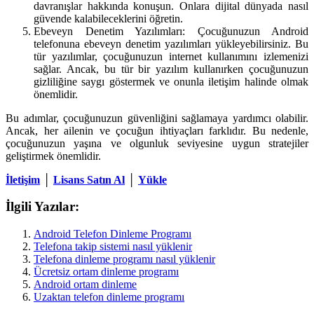
davranışlar hakkında konuşun. Onlara dijital dünyada nasıl
güvende kalabileceklerini öğretin.
Ebeveyn Denetim Yazılımları: Çocuğunuzun Android
telefonuna ebeveyn denetim yazılımları yükleyebilirsiniz. Bu
tür yazılımlar, çocuğunuzun internet kullanımını izlemenizi
sağlar. Ancak, bu tür bir yazılım kullanırken çocuğunuzun
gizliliğine saygı göstermek ve onunla iletişim halinde olmak
önemlidir.
Bu adımlar, çocuğunuzun güvenliğini sağlamaya yardımcı olabilir.
Ancak, her ailenin ve çocuğun ihtiyaçları farklıdır. Bu nedenle,
çocuğunuzun yaşına ve olgunluk seviyesine uygun stratejiler
geliştirmek önemlidir.
İletişim
│
Lisans Satın Al
│
Yükle
İlgili Yazılar:
Android Telefon Dinleme Programı
Telefona takip sistemi nasıl yüklenir
Telefona dinleme programı nasıl yüklenir
Ücretsiz ortam dinleme programı
Android ortam dinleme
Uzaktan telefon dinleme programı