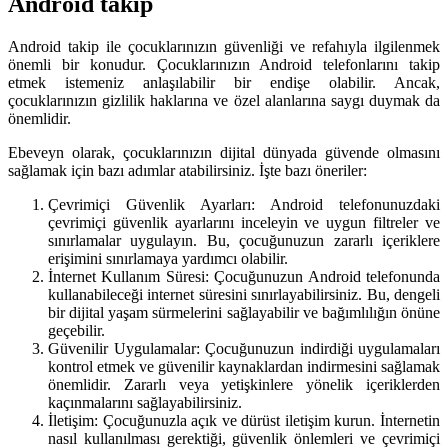
Android takip
Android takip ile çocuklarınızın güvenliği ve refahıyla ilgilenmek
önemli bir konudur. Çocuklarınızın Android telefonlarını takip
etmek istemeniz anlaşılabilir bir endişe olabilir. Ancak,
çocuklarınızın gizlilik haklarına ve özel alanlarına saygı duymak da
önemlidir.
Ebeveyn olarak, çocuklarınızın dijital dünyada güvende olmasını
sağlamak için bazı adımlar atabilirsiniz. İşte bazı öneriler:
Çevrimiçi Güvenlik Ayarları: Android telefonunuzdaki
çevrimiçi güvenlik ayarlarını inceleyin ve uygun filtreler ve
sınırlamalar uygulayın. Bu, çocuğunuzun zararlı içeriklere
erişimini sınırlamaya yardımcı olabilir.
İnternet Kullanım Süresi: Çocuğunuzun Android telefonunda
kullanabileceği internet süresini sınırlayabilirsiniz. Bu, dengeli
bir dijital yaşam sürmelerini sağlayabilir ve bağımlılığın önüne
geçebilir.
Güvenilir Uygulamalar: Çocuğunuzun indirdiği uygulamaları
kontrol etmek ve güvenilir kaynaklardan indirmesini sağlamak
önemlidir. Zararlı veya yetişkinlere yönelik içeriklerden
kaçınmalarını sağlayabilirsiniz.
İletişim: Çocuğunuzla açık ve dürüst iletişim kurun. İnternetin
nasıl kullanılması gerektiği, güvenlik önlemleri ve çevrimiçi