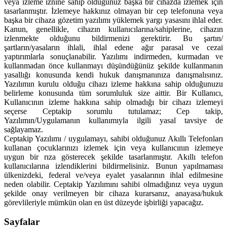
veya izleme iznine sahip olduğunuz başka bir cihazda izlemek için
tasarlanmıştır. İzlemeye hakkınız olmayan bir cep telefonuna veya
başka bir cihaza gözetim yazılımı yüklemek yargı yasasını ihlal eder.
Kanun, genellikle, cihazın kullanıcılarına/sahiplerine, cihazın
izlenmekte olduğunu bildirmenizi gerektirir. Bu şartın/
şartların/yasaların ihlali, ihlal edene ağır parasal ve cezai
yaptırımlarla sonuçlanabilir. Yazılımı indirmeden, kurmadan ve
kullanmadan önce kullanmayı düşündüğünüz şekilde kullanmanın
yasallığı konusunda kendi hukuk danışmanınıza danışmalısınız.
Yazılımın kurulu olduğu cihazı izleme hakkına sahip olduğunuzu
belirleme konusunda tüm sorumluluk size aittir. Bir Kullanıcı,
Kullanıcının izleme hakkına sahip olmadığı bir cihazı izlemeyi
seçerse Ceptakip sorumlu tutulamaz; Cep takip,
Yazılımın/Uygulamanın kullanımıyla ilgili yasal tavsiye de
sağlayamaz.
Ceptakip Yazılımı / uygulamayı, sahibi olduğunuz Akıllı Telefonları
kullanan çocuklarınızı izlemek için veya kullanıcının izlemeye
uygun bir rıza gösterecek şekilde tasarlanmıştır. Akıllı telefon
kullanıcılarına izlendiklerini bildirmelisiniz. Bunun yapılmaması
ülkenizdeki, federal ve/veya eyalet yasalarının ihlal edilmesine
neden olabilir. Ceptakip Yazılımını sahibi olmadığınız veya uygun
şekilde onay verilmeyen bir cihaza kurarsanız, anayasa/hukuk
görevlileriyle mümkün olan en üst düzeyde işbirliği yapacağız.
Sayfalar