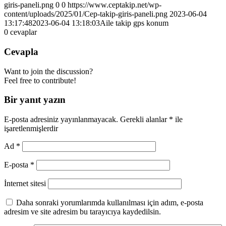
giris-paneli.png
0
0
https://www.ceptakip.net/wp-
content/uploads/2025/01/Cep-takip-giris-paneli.png
2023-06-04
13:17:48
2023-06-04 13:18:03
Aile takip gps konum
0
cevaplar
Cevapla
Want to join the discussion?
Feel free to contribute!
Bir yanıt yazın
E-posta adresiniz yayınlanmayacak.
Gerekli alanlar
*
ile
işaretlenmişlerdir
Ad
*
E-posta
*
İnternet sitesi
Daha sonraki yorumlarımda kullanılması için adım, e-posta
adresim ve site adresim bu tarayıcıya kaydedilsin.