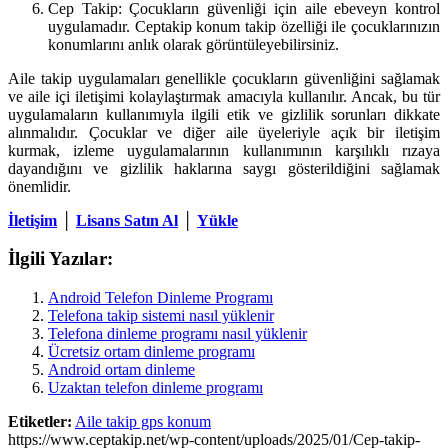
Cep Takip: Çocukların güvenliği için aile ebeveyn kontrol
uygulamadır. Ceptakip konum takip özelliği ile çocuklarınızın
konumlarını anlık olarak görüntüleyebilirsiniz.
Aile takip uygulamaları genellikle çocukların güvenliğini sağlamak
ve aile içi iletişimi kolaylaştırmak amacıyla kullanılır. Ancak, bu tür
uygulamaların kullanımıyla ilgili etik ve gizlilik sorunları dikkate
alınmalıdır. Çocuklar ve diğer aile üyeleriyle açık bir iletişim
kurmak, izleme uygulamalarının kullanımının karşılıklı rızaya
dayandığını ve gizlilik haklarına saygı gösterildiğini sağlamak
önemlidir.
İletişim
│
Lisans Satın Al
│
Yükle
İlgili Yazılar:
Android Telefon Dinleme Programı
Telefona takip sistemi nasıl yüklenir
Telefona dinleme programı nasıl yüklenir
Ücretsiz ortam dinleme programı
Android ortam dinleme
Uzaktan telefon dinleme programı
Etiketler:
Aile takip gps konum
https://www.ceptakip.net/wp-content/uploads/2025/01/Cep-takip-