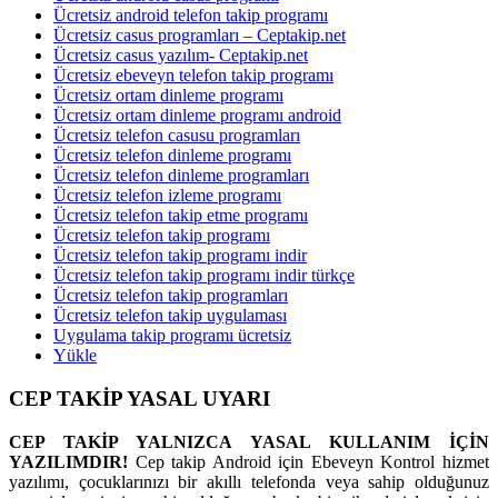
Ücretsiz android telefon takip programı
Ücretsiz casus programları – Ceptakip.net
Ücretsiz casus yazılım- Ceptakip.net
Ücretsiz ebeveyn telefon takip programı
Ücretsiz ortam dinleme programı
Ücretsiz ortam dinleme programı android
Ücretsiz telefon casusu programları
Ücretsiz telefon dinleme programı
Ücretsiz telefon dinleme programları
Ücretsiz telefon izleme programı
Ücretsiz telefon takip etme programı
Ücretsiz telefon takip programı
Ücretsiz telefon takip programı indir
Ücretsiz telefon takip programı indir türkçe
Ücretsiz telefon takip programları
Ücretsiz telefon takip uygulaması
Uygulama takip programı ücretsiz
Yükle
CEP TAKİP YASAL UYARI
CEP TAKİP YALNIZCA YASAL KULLANIM İÇİN
YAZILIMDIR!
Cep takip Android için Ebeveyn Kontrol hizmet
yazılımı, çocuklarınızı bir akıllı telefonda veya sahip olduğunuz