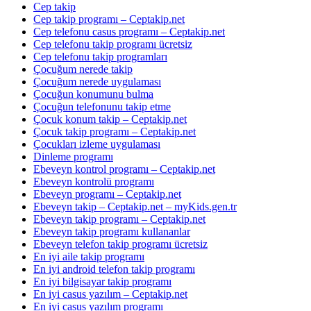
Cep takip
Cep takip programı – Ceptakip.net
Cep telefonu casus programı – Ceptakip.net
Cep telefonu takip programı ücretsiz
Cep telefonu takip programları
Çocuğum nerede takip
Çocuğum nerede uygulaması
Çocuğun konumunu bulma
Çocuğun telefonunu takip etme
Çocuk konum takip – Ceptakip.net
Çocuk takip programı – Ceptakip.net
Çocukları izleme uygulaması
Dinleme programı
Ebeveyn kontrol programı – Ceptakip.net
Ebeveyn kontrolü programı
Ebeveyn programı – Ceptakip.net
Ebeveyn takip – Ceptakip.net – myKids.gen.tr
Ebeveyn takip programı – Ceptakip.net
Ebeveyn takip programı kullananlar
Ebeveyn telefon takip programı ücretsiz
En iyi aile takip programı
En iyi android telefon takip programı
En iyi bilgisayar takip programı
En iyi casus yazılım – Ceptakip.net
En iyi casus yazılım programı