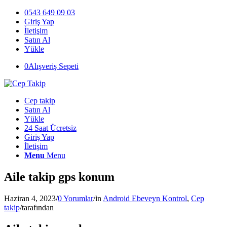
0543 649 09 03
Giriş Yap
İletişim
Satın Al
Yükle
0
Alışveriş Sepeti
Cep takip
Satın Al
Yükle
24 Saat Ücretsiz
Giriş Yap
İletişim
Menu
Menu
Aile takip gps konum
Haziran 4, 2023
/
0 Yorumlar
/
in
Android Ebeveyn Kontrol
,
Cep
takip
/
tarafından