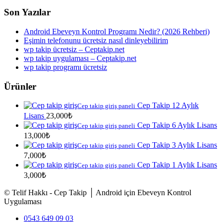
Son Yazılar
Android Ebeveyn Kontrol Programı Nedir? (2026 Rehberi)
Eşimin telefonunu ücretsiz nasıl dinleyebilirim
wp takip ücretsiz – Ceptakip.net
wp takip uygulaması – Ceptakip.net
wp takip programı ücretsiz
Ürünler
Cep Takip 12 Aylık
Cep takip giriş paneli
Lisans
23,000
₺
Cep Takip 6 Aylık Lisans
Cep takip giriş paneli
13,000
₺
Cep Takip 3 Aylık Lisans
Cep takip giriş paneli
7,000
₺
Cep Takip 1 Aylık Lisans
Cep takip giriş paneli
3,000
₺
© Telif Hakkı - Cep Takip │ Android için Ebeveyn Kontrol
Uygulaması
0543 649 09 03