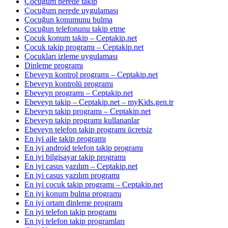
Çocuğum nerede takip
Çocuğum nerede uygulaması
Çocuğun konumunu bulma
Çocuğun telefonunu takip etme
Çocuk konum takip – Ceptakip.net
Çocuk takip programı – Ceptakip.net
Çocukları izleme uygulaması
Dinleme programı
Ebeveyn kontrol programı – Ceptakip.net
Ebeveyn kontrolü programı
Ebeveyn programı – Ceptakip.net
Ebeveyn takip – Ceptakip.net – myKids.gen.tr
Ebeveyn takip programı – Ceptakip.net
Ebeveyn takip programı kullananlar
Ebeveyn telefon takip programı ücretsiz
En iyi aile takip programı
En iyi android telefon takip programı
En iyi bilgisayar takip programı
En iyi casus yazılım – Ceptakip.net
En iyi casus yazılım programı
En iyi çocuk takip programı – Ceptakip.net
En iyi konum bulma programı
En iyi ortam dinleme programı
En iyi telefon takip programı
En iyi telefon takip programları