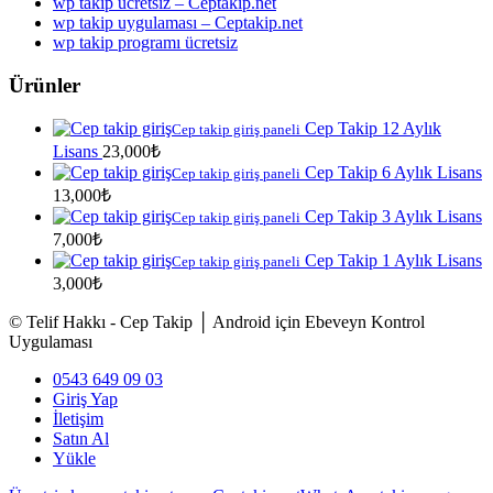
wp takip ücretsiz – Ceptakip.net
wp takip uygulaması – Ceptakip.net
wp takip programı ücretsiz
Ürünler
Cep Takip 12 Aylık
Cep takip giriş paneli
Lisans
23,000
₺
Cep Takip 6 Aylık Lisans
Cep takip giriş paneli
13,000
₺
Cep Takip 3 Aylık Lisans
Cep takip giriş paneli
7,000
₺
Cep Takip 1 Aylık Lisans
Cep takip giriş paneli
3,000
₺
© Telif Hakkı - Cep Takip │ Android için Ebeveyn Kontrol
Uygulaması
0543 649 09 03
Giriş Yap
İletişim
Satın Al
Yükle