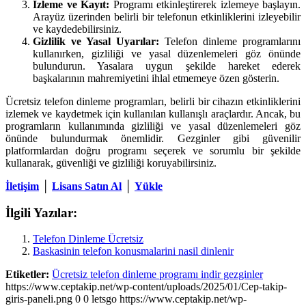
İzleme ve Kayıt:
Programı etkinleştirerek izlemeye başlayın.
Arayüz üzerinden belirli bir telefonun etkinliklerini izleyebilir
ve kaydedebilirsiniz.
Gizlilik ve Yasal Uyarılar:
Telefon dinleme programlarını
kullanırken, gizliliği ve yasal düzenlemeleri göz önünde
bulundurun. Yasalara uygun şekilde hareket ederek
başkalarının mahremiyetini ihlal etmemeye özen gösterin.
Ücretsiz telefon dinleme programları, belirli bir cihazın etkinliklerini
izlemek ve kaydetmek için kullanılan kullanışlı araçlardır. Ancak, bu
programların kullanımında gizliliği ve yasal düzenlemeleri göz
önünde bulundurmak önemlidir. Gezginler gibi güvenilir
platformlardan doğru programı seçerek ve sorumlu bir şekilde
kullanarak, güvenliği ve gizliliği koruyabilirsiniz.
İletişim
│
Lisans Satın Al
│
Yükle
İlgili Yazılar:
Telefon Dinleme Ücretsiz
Baskasinin telefon konusmalarini nasil dinlenir
Etiketler:
Ücretsiz telefon dinleme programı indir gezginler
https://www.ceptakip.net/wp-content/uploads/2025/01/Cep-takip-
giris-paneli.png
0
0
letsgo
https://www.ceptakip.net/wp-