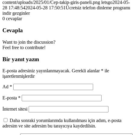
content/uploads/2025/01/Cep-takip-giris-paneli.png
letsgo
2024-05-
28 17:48:54
2024-05-28 17:50:51
Ücretsiz telefon dinleme programı
indir gezginler
0
cevaplar
Cevapla
Want to join the discussion?
Feel free to contribute!
Bir yanıt yazın
E-posta adresiniz yayınlanmayacak.
Gerekli alanlar
*
ile
işaretlenmişlerdir
Ad
*
E-posta
*
İnternet sitesi
Daha sonraki yorumlarımda kullanılması için adım, e-posta
adresim ve site adresim bu tarayıcıya kaydedilsin.