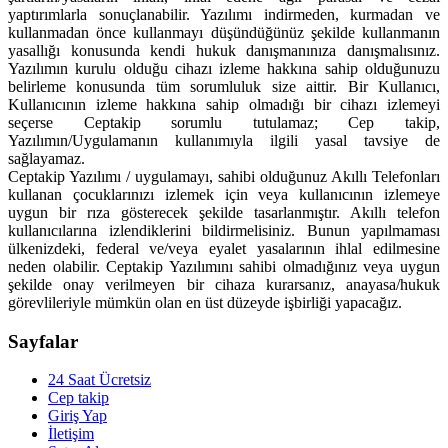
yaptırımlarla sonuçlanabilir. Yazılımı indirmeden, kurmadan ve
kullanmadan önce kullanmayı düşündüğünüz şekilde kullanmanın
yasallığı konusunda kendi hukuk danışmanınıza danışmalısınız.
Yazılımın kurulu olduğu cihazı izleme hakkına sahip olduğunuzu
belirleme konusunda tüm sorumluluk size aittir. Bir Kullanıcı,
Kullanıcının izleme hakkına sahip olmadığı bir cihazı izlemeyi
seçerse Ceptakip sorumlu tutulamaz; Cep takip,
Yazılımın/Uygulamanın kullanımıyla ilgili yasal tavsiye de
sağlayamaz.
Ceptakip Yazılımı / uygulamayı, sahibi olduğunuz Akıllı Telefonları
kullanan çocuklarınızı izlemek için veya kullanıcının izlemeye
uygun bir rıza gösterecek şekilde tasarlanmıştır. Akıllı telefon
kullanıcılarına izlendiklerini bildirmelisiniz. Bunun yapılmaması
ülkenizdeki, federal ve/veya eyalet yasalarının ihlal edilmesine
neden olabilir. Ceptakip Yazılımını sahibi olmadığınız veya uygun
şekilde onay verilmeyen bir cihaza kurarsanız, anayasa/hukuk
görevlileriyle mümkün olan en üst düzeyde işbirliği yapacağız.
Sayfalar
24 Saat Ücretsiz
Cep takip
Giriş Yap
İletişim