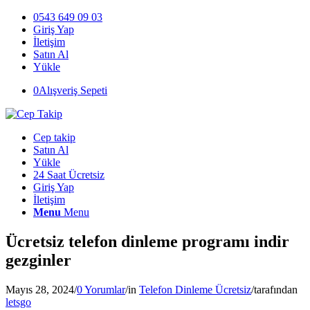
0543 649 09 03
Giriş Yap
İletişim
Satın Al
Yükle
0
Alışveriş Sepeti
Cep takip
Satın Al
Yükle
24 Saat Ücretsiz
Giriş Yap
İletişim
Menu
Menu
Ücretsiz telefon dinleme programı indir
gezginler
Mayıs 28, 2024
/
0 Yorumlar
/
in
Telefon Dinleme Ücretsiz
/
tarafından
letsgo