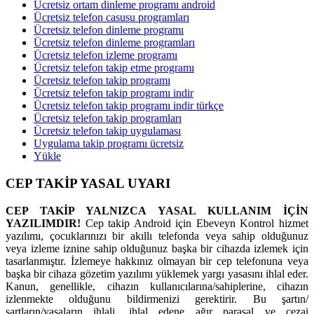
Ücretsiz ortam dinleme programı android
Ücretsiz telefon casusu programları
Ücretsiz telefon dinleme programı
Ücretsiz telefon dinleme programları
Ücretsiz telefon izleme programı
Ücretsiz telefon takip etme programı
Ücretsiz telefon takip programı
Ücretsiz telefon takip programı indir
Ücretsiz telefon takip programı indir türkçe
Ücretsiz telefon takip programları
Ücretsiz telefon takip uygulaması
Uygulama takip programı ücretsiz
Yükle
CEP TAKİP YASAL UYARI
CEP TAKİP YALNIZCA YASAL KULLANIM İÇİN
YAZILIMDIR!
Cep takip Android için Ebeveyn Kontrol hizmet
yazılımı, çocuklarınızı bir akıllı telefonda veya sahip olduğunuz
veya izleme iznine sahip olduğunuz başka bir cihazda izlemek için
tasarlanmıştır. İzlemeye hakkınız olmayan bir cep telefonuna veya
başka bir cihaza gözetim yazılımı yüklemek yargı yasasını ihlal eder.
Kanun, genellikle, cihazın kullanıcılarına/sahiplerine, cihazın
izlenmekte olduğunu bildirmenizi gerektirir. Bu şartın/
şartların/yasaların ihlali, ihlal edene ağır parasal ve cezai